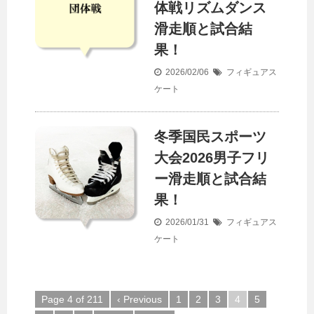
体戦リズムダンス
滑走順と試合結
果！
2026/02/06
フィギュアス
ケート
冬季国民スポーツ
大会2026男子フリ
ー滑走順と試合結
果！
2026/01/31
フィギュアス
ケート
Page 4 of 211
‹ Previous
1
2
3
4
5