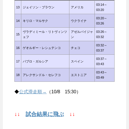
03:14～
13
ジェイソン・ブラウン
アメリカ
03:20
03:20～
14
キリロ・マルサク
ウクライナ
03:26
ヴラディミール・リトヴィンツ
アゼルバイジャ
03:26～
15
ェフ
ン
03:32
03:32～
16
ゲオルギー・レシュテンコ
チェコ
03:37
03:37～
17
パブロ・ガルシア
スペイン
03:43
03:43～
18
アレクサンドル・セレフコ
エストニア
03:49
◆
公式滑走順→
（10/8 15:30）
↓↓
試合結果に飛ぶ
↓↓