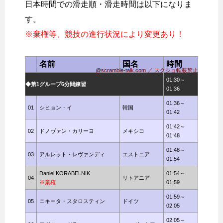
日本時間での滑走順・滑走時間は以下になりま
す。
※棄権等、競技の進行状況により変更あり！
名前
国名
時間
@scramble-talk.com ／ スクショ転載禁止
01:30～
◆第1グループ6分間練習
01:36
01:36～
01
シヒョン・イ
韓国
01:42
01:42～
02
ドノヴァン・カリーヨ
メキシコ
01:48
01:48～
03
アルレット・レヴァンディ
エストニア
01:54
Daniel KORABELNIK
01:54～
04
リトアニア
※棄権
01:59
01:59～
05
ニキータ・スタロスティン
ドイツ
02:05
02:05～