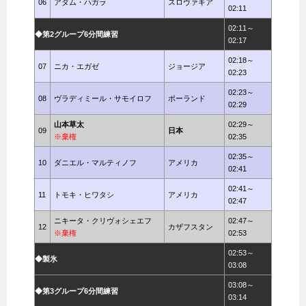
06
アダム・ハガラ
スロヴァキア
02:11
02:11～
◆第2グループ6分間練習
02:17
02:18～
07
ニカ・エガゼ
ジョージア
02:23
02:23～
08
ヴラディミール・サモイロフ
ポーランド
02:29
山本草太
02:29～
09
日本
※棄権
02:35
02:35～
10
ダニエル・マルティノフ
アメリカ
02:41
02:41～
11
トモキ・ヒワタシ
アメリカ
02:47
ニキータ・クリヴォシェエフ
02:47～
12
カザフスタン
※棄権
02:53
02:53～
◆製氷
03:08
03:08～
◆第3グループ6分間練習
03:14