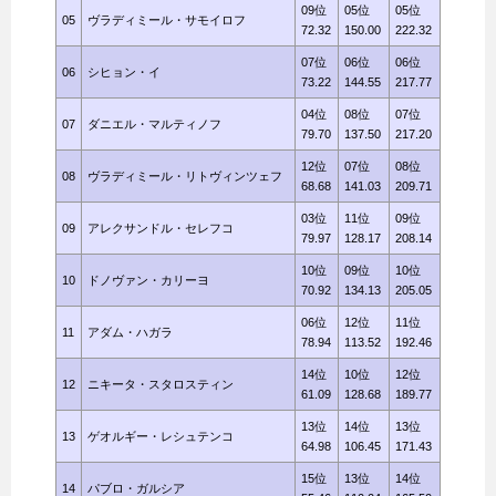
09位
05位
05位
05
ヴラディミール・サモイロフ
72.32
150.00
222.32
07位
06位
06位
06
シヒョン・イ
73.22
144.55
217.77
04位
08位
07位
07
ダニエル・マルティノフ
79.70
137.50
217.20
12位
07位
08位
08
ヴラディミール・リトヴィンツェフ
68.68
141.03
209.71
03位
11位
09位
09
アレクサンドル・セレフコ
79.97
128.17
208.14
10位
09位
10位
10
ドノヴァン・カリーヨ
70.92
134.13
205.05
06位
12位
11位
11
アダム・ハガラ
78.94
113.52
192.46
14位
10位
12位
12
ニキータ・スタロスティン
61.09
128.68
189.77
13位
14位
13位
13
ゲオルギー・レシュテンコ
64.98
106.45
171.43
15位
13位
14位
14
パブロ・ガルシア