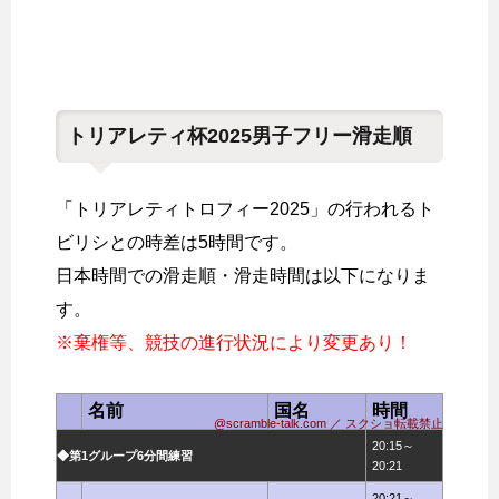
トリアレティ杯2025男子フリー滑走順
「トリアレティトロフィー2025」の行われるト
ビリシとの時差は5時間です。
日本時間での滑走順・滑走時間は以下になりま
す。
※棄権等、競技の進行状況により変更あり！
名前
国名
時間
@scramble-talk.com ／ スクショ転載禁止
20:15～
◆第1グループ6分間練習
20:21
20:21～