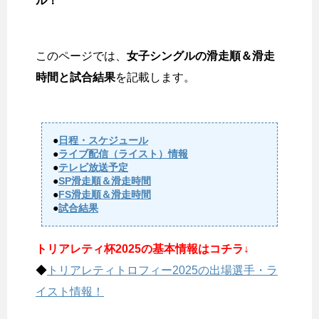
ル！
このページでは、
女子シングルの滑走順＆滑走
時間と試合結果
を記載します。
●
日程・スケジュール
●
ライブ配信（ライスト）情報
●
テレビ放送予定
●
SP滑走順＆滑走時間
●
FS滑走順＆滑走時間
●
試合結果
トリアレティ杯2025の基本情報はコチラ↓
◆
トリアレティトロフィー2025の出場選手・ラ
イスト情報！