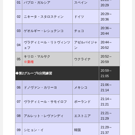
01
パブロ・ガルシア
スペイン
20:29
20:29～
02
ニキータ・スタロスティン
ドイツ
20:36
20:36～
03
ゲオルギー・レシュテンコ
チェコ
20:44
ヴラディミール・リトヴィンツ
アゼルバイジャ
20:44～
04
ェフ
ン
20:52
キリロ・マルサク
20:52～
05
ウクライナ
※棄権
20:59
20:59～
◆第2グループ6分間練習
21:05
21:06～
06
ドノヴァン・カリーヨ
メキシコ
21:14
21:14～
07
ヴラディミール・サモイロフ
ポーランド
21:21
21:21～
08
アルレット・レヴァンディ
エストニア
21:29
21:29～
09
シヒョン・イ
韓国
21:37