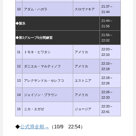
21:37～
10
アダム・ハガラ
スロヴァキア
21:44
21:44～
◆製氷
21:56
21:56～
◆第3グループ6分間練習
22:02
22:03～
11
トモキ・ヒワタシ
アメリカ
22:10
22:10～
12
ダニエル・マルティノフ
アメリカ
22:18
22:18～
13
アレクサンドル・セレフコ
エストニア
22:26
22:26～
14
ジェイソン・ブラウン
アメリカ
22:33
22:33～
15
ニカ・エガゼ
ジョージア
22:41
◆
公式滑走順→
（10/9 22:54）