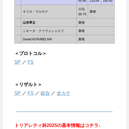
55.46
110.04
165.50
11位
キリロ・マルサク
棄権
68.79
山本草太
棄権
ニキータ・クリヴォシェエフ
棄権
Daniel KORABELNIK
棄権
＜プロトコル＞
SP
／
FS
＜リザルト＞
SP
／
FS
／
総合
／
全カテ
トリアレティ杯2025の基本情報はコチラ↓