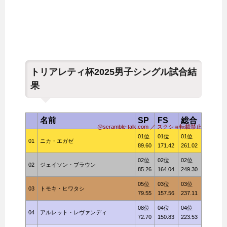
トリアレティ杯2025男子シングル試合結
果
名前
SP
FS
総合
@scramble-talk.com ／ スクショ転載禁止
01位
01位
01位
01
ニカ・エガゼ
89.60
171.42
261.02
02位
02位
02位
02
ジェイソン・ブラウン
85.26
164.04
249.30
05位
03位
03位
03
トモキ・ヒワタシ
79.55
157.56
237.11
08位
04位
04位
04
アルレット・レヴァンディ
72.70
150.83
223.53