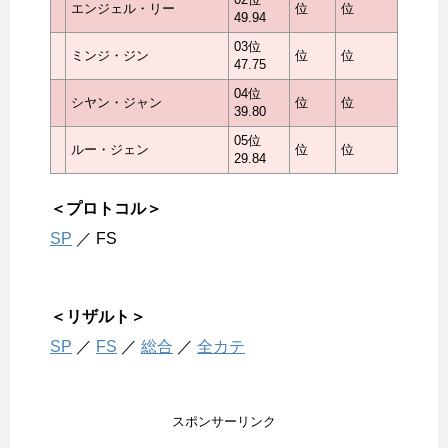
エンジェル・リー
位
位
49.94
03位
ミンジ・ジン
位
位
47.75
04位
シヤン・ジャン
位
位
39.80
05位
ルー・ジェン
位
位
29.84
＜プロトコル＞
SP
／ FS
＜リザルト＞
SP
／
FS
／
総合
／
全カテ
スポンサーリンク