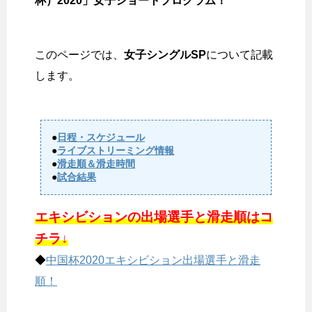
杯）2020」女子ショートプログラム！
このページでは、
女子シングルSP
について記載
します。
●
日程・スケジュール
●
ライブストリーミング情報
●
滑走順＆滑走時間
●
試合結果
エキシビションの出場選手と滑走順はコ
チラ↓
◆
中国杯2020エキシビション出場選手と滑走
順！