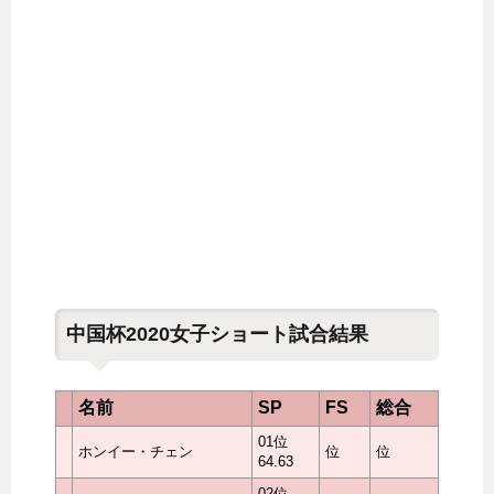
中国杯2020女子ショート試合結果
名前
SP
FS
総合
01位
ホンイー・チェン
位
位
64.63
02位