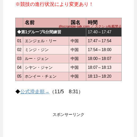
※競技の進行状況により変更あり！
名前
国名
時間
@scramble-talk.com ／ スクショ転載禁止
◆第1グループ6分間練習
17:40～17:47
01
エンジェル・リー
中国
17:47～17:54
02
ミンジ・ジン
中国
17:54～18:00
03
ルー・ジェン
中国
18:00～18:07
04
シヤン・ジャン
中国
18:07～18:13
05
ホンイー・チェン
中国
18:13～18:20
◆
公式滑走順→
（11/5 8:31）
スポンサーリンク