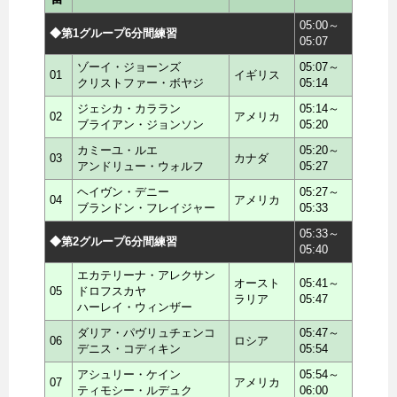
05:00～
◆第1グループ6分間練習
05:07
ゾーイ・ジョーンズ
05:07～
01
イギリス
クリストファー・ボヤジ
05:14
ジェシカ・カララン
05:14～
02
アメリカ
ブライアン・ジョンソン
05:20
カミーユ・ルエ
05:20～
03
カナダ
アンドリュー・ウォルフ
05:27
ヘイヴン・デニー
05:27～
04
アメリカ
ブランドン・フレイジャー
05:33
05:33～
◆第2グループ6分間練習
05:40
エカテリーナ・アレクサン
オースト
05:41～
05
ドロフスカヤ
ラリア
05:47
ハーレイ・ウィンザー
ダリア・パヴリュチェンコ
05:47～
06
ロシア
デニス・コディキン
05:54
アシュリー・ケイン
05:54～
07
アメリカ
ティモシー・ルデュク
06:00