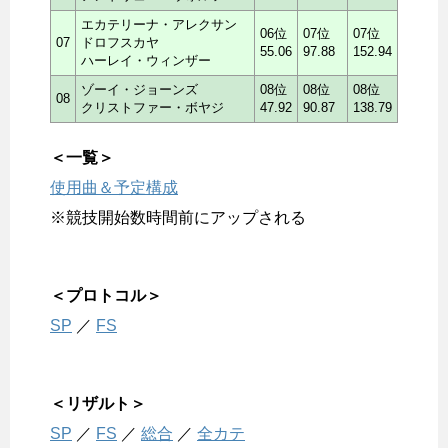
エカテリーナ・アレクサン
06位
07位
07位
07
ドロフスカヤ
55.06
97.88
152.94
ハーレイ・ウィンザー
ゾーイ・ジョーンズ
08位
08位
08位
08
クリストファー・ボヤジ
47.92
90.87
138.79
＜一覧＞
使用曲＆予定構成
※競技開始数時間前にアップされる
＜プロトコル＞
SP
／
FS
＜リザルト＞
SP
／
FS
／
総合
／
全カテ