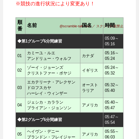
※競技の進行状況により変更あり！
順
名前
国名
時間
@scramble-talk.com ／ スクショ転載禁止
番
05:09～
◆第1グループ6分間練習
05:16
カミーユ・ルエ
05:16～
01
カナダ
アンドリュー・ウォルフ
05:24
ゾーイ・ジョーンズ
05:24～
02
イギリス
クリストファー・ボヤジ
05:32
エカテリーナ・アレクサン
オースト
05:32～
03
ドロフスカヤ
ラリア
05:40
ハーレイ・ウィンザー
ジェシカ・カララン
05:40～
04
アメリカ
ブライアン・ジョンソン
05:47
05:47～
◆第2グループ6分間練習
05:54
ヘイヴン・デニー
05:55～
05
アメリカ
ブランドン・フレイジャー
06:03