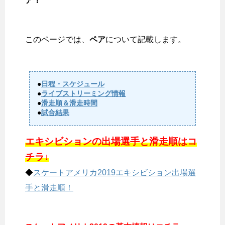
ア！
このページでは、
ペア
について記載します。
●
日程・スケジュール
●
ライブストリーミング情報
●
滑走順＆滑走時間
●
試合結果
エキシビションの出場選手と滑走順はコ
チラ↓
◆
スケートアメリカ2019エキシビション出場選
手と滑走順！