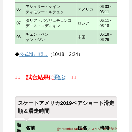
アシュリー・ケイン
06:03～
06
アメリカ
ティモシー・ルデュク
06:11
ダリア・パヴリュチェンコ
06:11～
07
ロシア
デニス・コディキン
06:18
チェン・ペン
06:18～
08
中国
ヤン・ジン
06:26
◆
公式滑走順→
（10/18 2:24）
↓↓ 試合結果に
飛ぶ
↓↓
スケートアメリカ2019ペアショート滑走
順＆滑走時間
順
名前
国名
時間
@scramble-talk.com ／ スクショ転載禁止
番