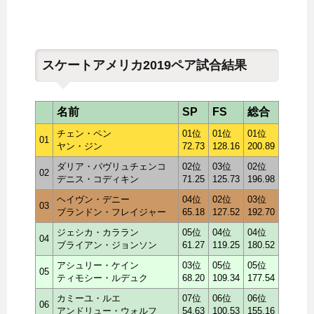
スケートアメリカ2019ペア試合結果
名前
SP
FS
総合
チェン・ペン
01位
01位
01位
01
ヤン・ジン
72.73
128.16
200.89
ダリア・パヴリュチェンコ
02位
03位
02位
02
デニス・コディキン
71.25
125.73
196.98
ヘイヴン・デニー
04位
02位
03位
03
ブランドン・フレイジャー
65.18
127.52
192.70
ジェシカ・カララン
05位
04位
04位
04
ブライアン・ジョンソン
61.27
119.25
180.52
アシュリー・ケイン
03位
05位
05位
05
ティモシー・ルデュク
68.20
109.34
177.54
カミーユ・ルエ
07位
06位
06位
06
アンドリュー・ウォルフ
54.63
100.53
155.16