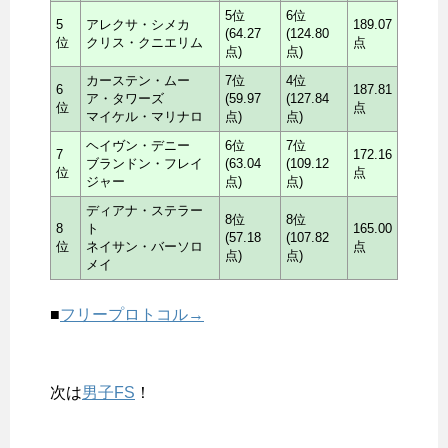
5位
6位
5
アレクサ・シメカ
189.07
(64.27
(124.80
位
クリス・クニエリム
点
点)
点)
カーステン・ムー
7位
4位
6
187.81
ア・タワーズ
(59.97
(127.84
位
点
マイケル・マリナロ
点)
点)
ヘイヴン・デニー
6位
7位
7
172.16
ブランドン・フレイ
(63.04
(109.12
位
点
ジャー
点)
点)
ディアナ・ステラー
8位
8位
8
ト
165.00
(57.18
(107.82
位
ネイサン・バーソロ
点
点)
点)
メイ
■
フリープロトコル→
次は
男子FS
！