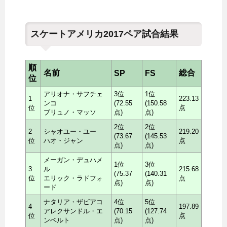
スケートアメリカ2017ペア試合結果
順
名前
総合
SP
FS
位
アリオナ・サフチェ
3位
1位
1
223.13
ンコ
(72.55
(150.58
位
点
ブリュノ・マッソ
点)
点)
2位
2位
2
シャオユー・ユー
219.20
(73.67
(145.53
位
ハオ・ジャン
点
点)
点)
メーガン・デュハメ
1位
3位
3
ル
215.68
(75.37
(140.31
位
エリック・ラドフォ
点
点)
点)
ード
ナタリア・ザビアコ
4位
5位
4
197.89
アレクサンドル・エ
(70.15
(127.74
位
点
ンベルト
点)
点)