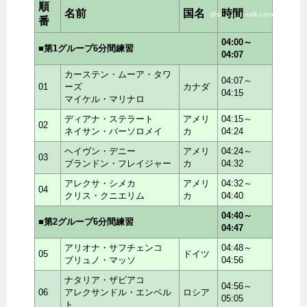
順
名前
国名
時間
@scramble-talk.com
番
04:00～
■第1グループ6分間練習
04:07
カーステン・ムーア・タワ
04:07～
01
ーズ
カナダ
04:15
マイケル・マリナロ
ディアナ・ステラート
アメリ
04:15～
02
ネイサン・バーソロメイ
カ
04:24
ヘイヴン・デニー
アメリ
04:24～
03
ブランドン・フレイジャー
カ
04:32
アレクサ・シメカ
アメリ
04:32～
04
クリス・クニエリム
カ
04:40
04:40～
■第2グループ6分間練習
04:47
アリオナ・サフチェンコ
04:48～
05
ドイツ
ブリュノ・マッソ
04:56
ナタリア・ザビアコ
04:56～
06
アレクサンドル・エンベル
ロシア
05:05
ト