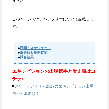
ィング！
このページでは、
ペアフリー
について記載しま
す。
●
日程・スケジュール
●
滑走順＆滑走時間
●
試合結果
エキシビションの出場選手と滑走順はコ
チラ↓
■
スケートアメリカ2017のエキシビション出場
選手と滑走順！