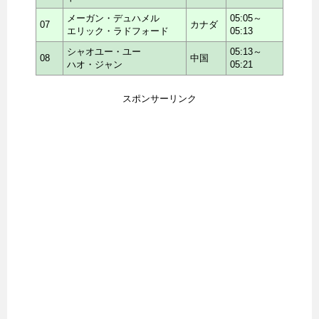
メーガン・デュハメル
05:05～
07
カナダ
エリック・ラドフォード
05:13
シャオユー・ユー
05:13～
08
中国
ハオ・ジャン
05:21
スポンサーリンク