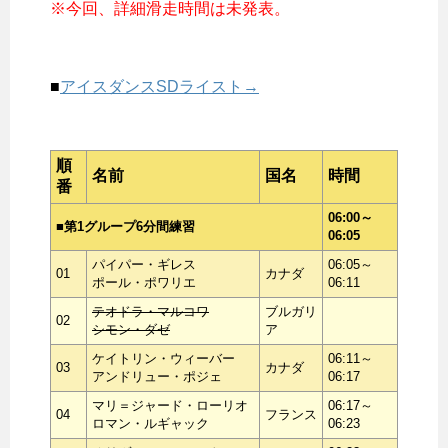
※今回、詳細滑走時間は未発表。
■
アイスダンスSDライスト→
順
名前
国名
時間
番
06:00～
■第1グループ6分間練習
06:05
パイパー・ギレス
06:05～
01
カナダ
ポール・ポワリエ
06:11
テオドラ・マルコワ
ブルガリ
02
シモン・ダゼ
ア
ケイトリン・ウィーバー
06:11～
03
カナダ
アンドリュー・ポジェ
06:17
マリ＝ジャード・ローリオ
06:17～
04
フランス
ロマン・ルギャック
06:23