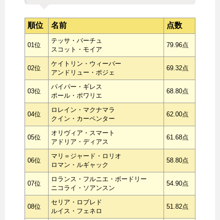
順位
名前
点数
テッサ・バーチュ
01位
79.96点
スコット・モイア
ケイトリン・ウィーバー
02位
69.32点
アンドリュー・ポジェ
パイパー・ギレス
03位
68.80点
ポール・ポワリエ
ロレイン・マクナマラ
04位
62.00点
クイン・カーペンター
オリヴィア・スマート
05位
61.68点
アドリア・ディアス
マリ＝ジャード・ロリオ
06位
58.80点
ロマン・ルギャック
ロランス・フルニエ・ボードリー
07位
54.90点
ニコライ・ソアンスン
セリア・ロブレド
08位
51.82点
ルイス・フェネロ