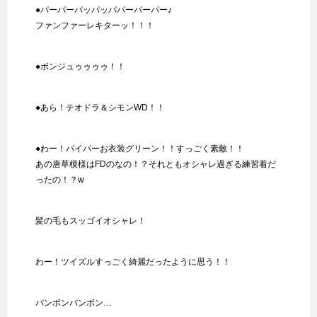
●パーパーパッパッパパーパーパー♪
ファンファーレキターッ！！！
●ボンジュゥゥゥゥ！！
●あら！テオドラ＆シモンWD！！
●わー！パイパーお衣装グリーン！！すっごく素敵！！
あの唐草模様はFDのなの！？それともオシャレ過ぎる練習着だ
ったの！？w
髪の毛もスッゴイオシャレ！
わー！ツイズルすっごく綺麗だったように思う！！
バンボンバンボン…