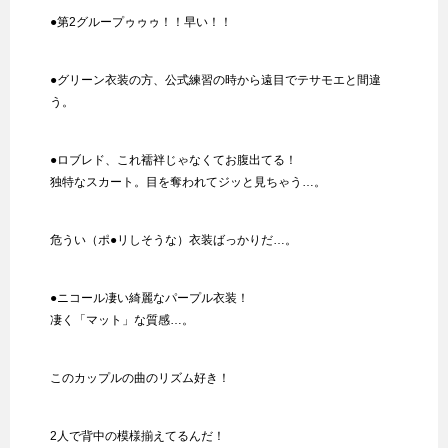
●第2グループゥゥゥ！！早い！！
●グリーン衣装の方、公式練習の時から遠目でテサモエと間違
う。
●ロブレド、これ襦袢じゃなくてお腹出てる！
独特なスカート。目を奪われてジッと見ちゃう…。
危うい（ポ●リしそうな）衣装ばっかりだ…。
●ニコール凄い綺麗なパープル衣装！
凄く「マット」な質感…。
このカップルの曲のリズム好き！
2人で背中の模様揃えてるんだ！