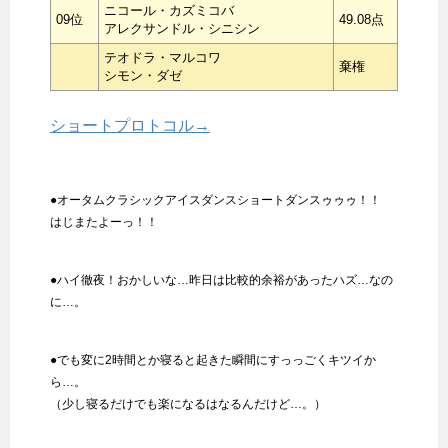
ニコール・カズミコバ
09位
49.08点
アレクサンドル・シニシン
テオドラ・マルコワ
棄権
シモン・ダゼ
ショートプロトコル→
●オータムクラシックアイスダンスショートダンスゥゥゥ！！
はじまたよーっ！！
●ハイ徹夜！おかしいな…昨日は比較的余裕があったハズ…なの
に…。
●でも変に2時間とか寝ると起きた瞬間にすっっごくキツイか
ら…。
（少し寝るだけでも楽になるはなるんだけど…。）