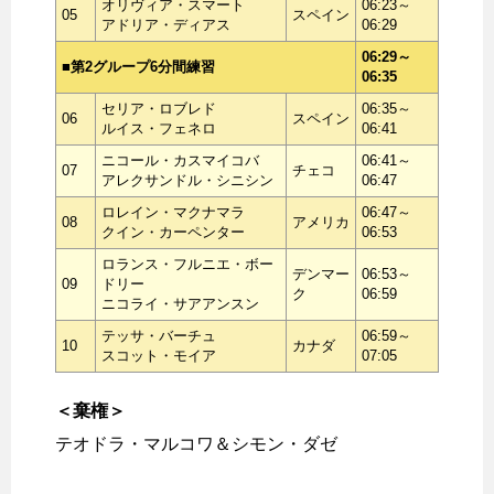
オリヴィア・スマート
06:23～
05
スペイン
アドリア・ディアス
06:29
06:29～
■第2グループ6分間練習
06:35
セリア・ロブレド
06:35～
06
スペイン
ルイス・フェネロ
06:41
ニコール・カスマイコバ
06:41～
07
チェコ
アレクサンドル・シニシン
06:47
ロレイン・マクナマラ
06:47～
08
アメリカ
クイン・カーペンター
06:53
ロランス・フルニエ・ボー
デンマー
06:53～
09
ドリー
ク
06:59
ニコライ・サアアンスン
テッサ・バーチュ
06:59～
10
カナダ
スコット・モイア
07:05
＜棄権＞
テオドラ・マルコワ＆シモン・ダゼ