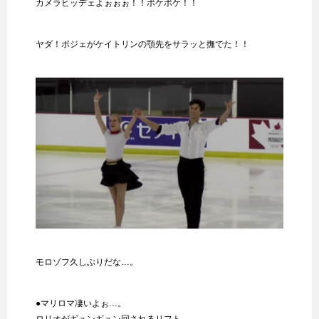
カメラヒッデェよぉぉぉ！！ボケボケ！！
ヤダ！ポジェがケイトリンの顎先をサラッと撫でた！！
モロゾフ久しぶりだな…。
●マリロマ凄いよぉ…。
ロリオがギュンギュン回されるリフト…。