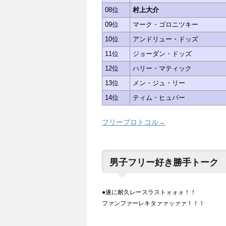
08位
村上大介
09位
マーク・ゴロニツキー
10位
アンドリュー・ドッズ
11位
ジョーダン・ドッズ
12位
ハリー・マティック
13位
メン・ジュ・リー
14位
ティム・ヒュバー
フリープロトコル→
男子フリー好き勝手トーク
●遂に耐久レースラストォォォ！！
ファンファーレキタァァッァァ！！！