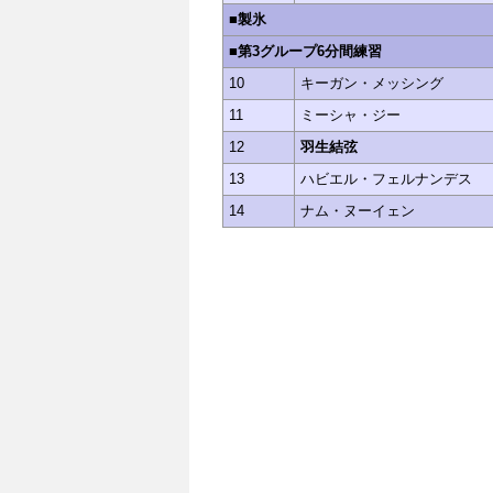
■製氷
■第3グループ6分間練習
10
キーガン・メッシング
11
ミーシャ・ジー
12
羽生結弦
13
ハビエル・フェルナンデス
14
ナム・ヌーイェン