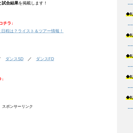
と試合結果
を掲載します！
◆8
コチラ↓
手と日程は？ライスト＆ツアー情報！
◆8
◆8
／
ダンスSD
／
ダンスFD
◆8
↓
◆8
スポンサーリンク