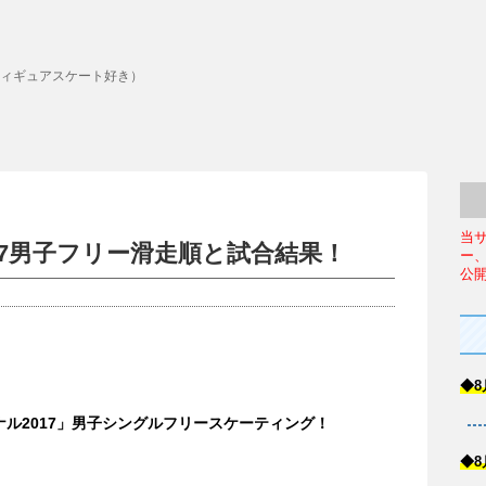
ィギュアスケート好き）
当
17男子フリー滑走順と試合結果！
ー
公
◆8
ル2017」男子シングルフリースケーティング！
◆8