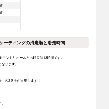
習
習
スケーティングの滑走順と滑走時間
れるモントリオールとの時差は13時間です。
になります。
介」
の2選手が出場します！
す。