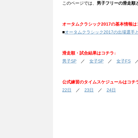
このページでは、
男子フリーの滑走順
オータムクラシック2017の基本情報は
■
オータムクラシック2017の出場選
滑走順・試合結果はコチラ↓
男子SP
／
女子SP
／
女子FS
公式練習のタイムスケジュールはコチラ
22日
／
23日
／
24日