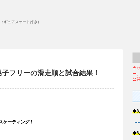
ィギュアスケート好き）
当
8男子フリーの滑走順と試合結果！
ー
公
◆8
ースケーティング！
◆8