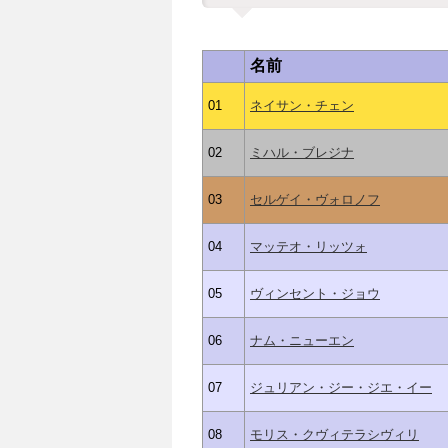
名前
01
ネイサン・チェン
02
ミハル・ブレジナ
03
セルゲイ・ヴォロノフ
04
マッテオ・リッツォ
05
ヴィンセント・ジョウ
06
ナム・ニューエン
07
ジュリアン・ジー・ジエ・イー
08
モリス・クヴィテラシヴィリ