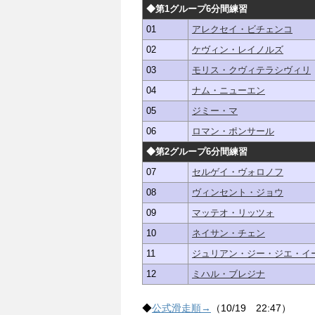
◆第1グループ6分間練習
01
アレクセイ・ビチェンコ
02
ケヴィン・レイノルズ
03
モリス・クヴィテラシヴィリ
04
ナム・ニューエン
05
ジミー・マ
06
ロマン・ポンサール
◆第2グループ6分間練習
07
セルゲイ・ヴォロノフ
08
ヴィンセント・ジョウ
09
マッテオ・リッツォ
10
ネイサン・チェン
11
ジュリアン・ジー・ジエ・イ
12
ミハル・ブレジナ
◆
公式滑走順→
（10/19 22:47）