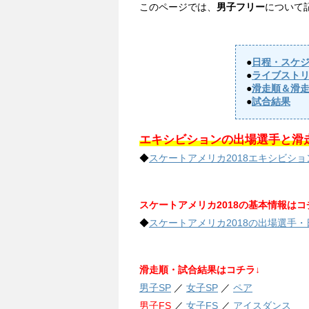
このページでは、
男子フリー
について
●
日程・スケ
●
ライブスト
●
滑走順＆滑
●
試合結果
エキシビションの出場選手と滑
◆
スケートアメリカ2018エキシビシ
スケートアメリカ2018の基本情報はコ
◆
スケートアメリカ2018の出場選手・
滑走順・試合結果はコチラ↓
男子SP
／
女子SP
／
ペア
男子FS
／
女子FS
／
アイスダンス