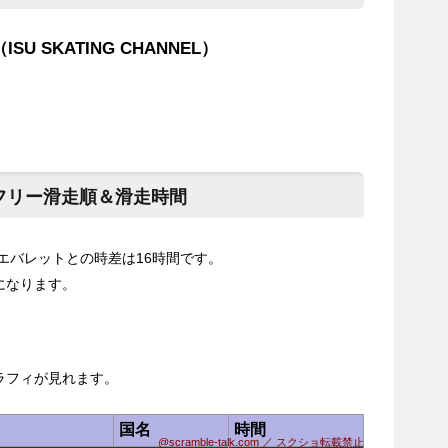
（ISU SKATING CHANNEL）
子フリー滑走順＆滑走時間
るエバレットとの時差は16時間です。
になります。
）
ラフィが見れます。
国名
時間
@scramble-talk.com ／ スクショ転載禁止