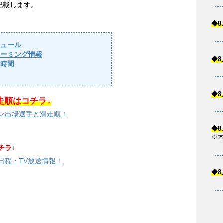
記載します。
◆8
ジュール
リーミング情報
◆8
走時間
◆8
走順はコチラ↓
ョン出場選手と滑走順！
◆8
※
チラ↓
日程・TV放送情報！
◆8