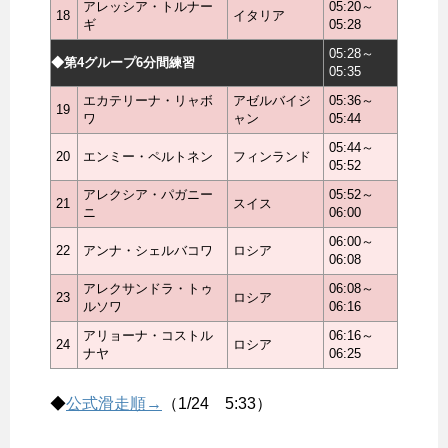
アレッシア・トルナー
05:20～
18
イタリア
ギ
05:28
05:28～
◆第4グループ6分間練習
05:35
エカテリーナ・リャボ
アゼルバイジ
05:36～
19
ワ
ャン
05:44
05:44～
20
エンミー・ペルトネン
フィンランド
05:52
アレクシア・パガニー
05:52～
21
スイス
ニ
06:00
06:00～
22
アンナ・シェルバコワ
ロシア
06:08
アレクサンドラ・トゥ
06:08～
23
ロシア
ルソワ
06:16
アリョーナ・コストル
06:16～
24
ロシア
ナヤ
06:25
◆
公式滑走順→
（1/24 5:33）