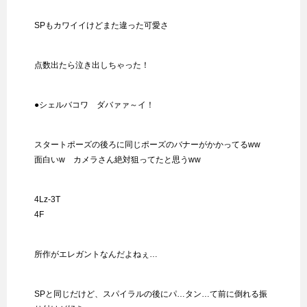
SPもカワイイけどまた違った可愛さ
点数出たら泣き出しちゃった！
●シェルバコワ ダバァァ～イ！
スタートポーズの後ろに同じポーズのバナーがかかってるww
面白いw カメラさん絶対狙ってたと思うww
4Lz-3T
4F
所作がエレガントなんだよねぇ…
SPと同じだけど、スパイラルの後にパ…タン…て前に倒れる振