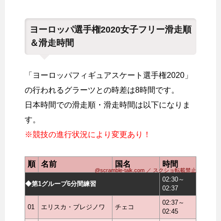
ヨーロッパ選手権2020女子フリー滑走順
＆滑走時間
「ヨーロッパフィギュアスケート選手権2020」
の行われるグラーツとの時差は8時間です。
日本時間での滑走順・滑走時間は以下になりま
す。
※競技の進行状況により変更あり！
順
名前
国名
時間
@scramble-talk.com ／ スクショ転載禁止
02:30～
◆第1グループ6分間練習
02:37
02:37～
01
エリスカ・ブレジノワ
チェコ
02:45