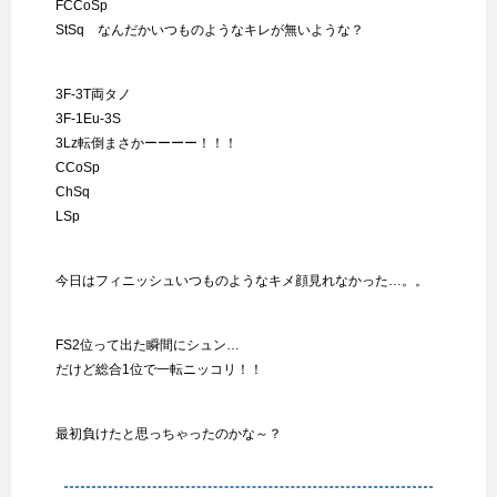
FCCoSp
StSq なんだかいつものようなキレが無いような？
3F-3T両タノ
3F-1Eu-3S
3Lz転倒まさかーーーー！！！
CCoSp
ChSq
LSp
今日はフィニッシュいつものようなキメ顔見れなかった…。。
FS2位って出た瞬間にシュン…
だけど総合1位で一転ニッコリ！！
最初負けたと思っちゃったのかな～？