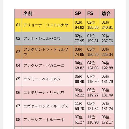
名前
SP
FS
総合
01位
02位
01位
01
アリョーナ・コストルナヤ
84.92
155.89
240.81
02位
01位
02位
02
アンナ・シェルバコワ
77.95
159.81
237.76
アレクサンドラ・トゥルソ
03位
03位
03位
03
ワ
74.95
150.39
225.34
04位
04位
04位
04
アレクシア・パガニーニ
68.82
124.06
192.88
05位
07位
05位
05
エンミー・ペルトネン
66.49
115.30
181.79
06位
06位
06位
06
エカテリーナ・リャボワ
62.22
119.27
181.49
11位
05位
07位
07
エヴァ＝ロッタ・キーブス
59.70
121.54
181.24
07位
11位
08位
08
アレッシア・トルナーギ
61.27
110.90
172.17