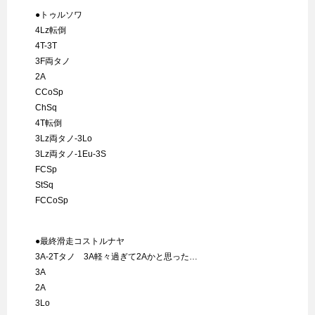
●トゥルソワ
4Lz転倒
4T-3T
3F両タノ
2A
CCoSp
ChSq
4T転倒
3Lz両タノ-3Lo
3Lz両タノ-1Eu-3S
FCSp
StSq
FCCoSp
●最終滑走コストルナヤ
3A-2Tタノ 3A軽々過ぎて2Aかと思った…
3A
2A
3Lo