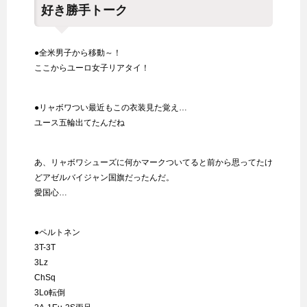
好き勝手トーク
●全米男子から移動～！
ここからユーロ女子リアタイ！
●リャボワつい最近もこの衣装見た覚え…
ユース五輪出てたんだね
あ、リャボワシューズに何かマークついてると前から思ってたけ
どアゼルバイジャン国旗だったんだ。
愛国心…
●ペルトネン
3T-3T
3Lz
ChSq
3Lo転倒