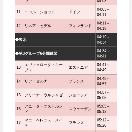
ワ
04:03
04:03～
11
ニコル・ショット
ドイツ
04:11
04:11～
12
リネア・セデル
フィンランド
04:19
04:19～
◆製氷
04:34
04:34～
◆第3グループ6分間練習
04:41
エヴァ＝ロッタ・キー
04:41～
13
エストニア
ブス
04:49
04:49～
14
リア・セルナ
フランス
04:57
04:57～
15
アリーナ・ウルシャゼ
ジョージア
05:05
アニータ・オストルン
05:05～
16
スウェーデン
ド
05:12
マエ・ベレニス・メイ
05:12～
17
フランス
テ
05:20