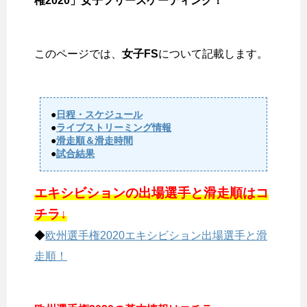
権2020」女子フリースケーティング！
このページでは、
女子FS
について記載します。
●
日程・スケジュール
●
ライブストリーミング情報
●
滑走順＆滑走時間
●
試合結果
エキシビションの出場選手と滑走順はコ
チラ↓
◆
欧州選手権2020エキシビション出場選手と滑
走順！