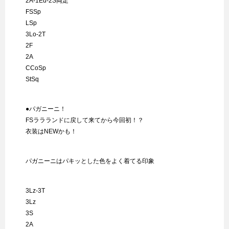
2A-1Eu-2S両足
FSSp
LSp
3Lo-2T
2F
2A
CCoSp
StSq
●パガニーニ！
FSララランドに戻して来てから今回初！？
衣装はNEWかも！
パガニーニはパキッとした色をよく着てる印象
3Lz-3T
3Lz
3S
2A