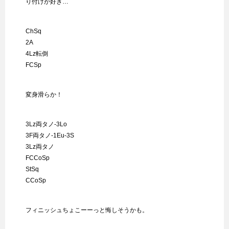
り付けが好き…
ChSq
2A
4Lz転倒
FCSp
変身滑らか！
3Lz両タノ-3Lo
3F両タノ-1Eu-3S
3Lz両タノ
FCCoSp
StSq
CCoSp
フィニッシュちょこーーっと悔しそうかも。