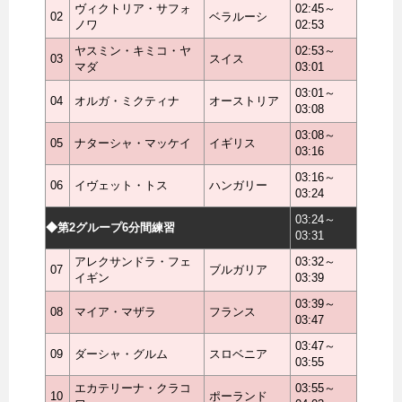
ヴィクトリア・サフォ
02:45～
02
ベラルーシ
ノワ
02:53
ヤスミン・キミコ・ヤ
02:53～
03
スイス
マダ
03:01
03:01～
04
オルガ・ミクティナ
オーストリア
03:08
03:08～
05
ナターシャ・マッケイ
イギリス
03:16
03:16～
06
イヴェット・トス
ハンガリー
03:24
03:24～
◆第2グループ6分間練習
03:31
アレクサンドラ・フェ
03:32～
07
ブルガリア
イギン
03:39
03:39～
08
マイア・マザラ
フランス
03:47
03:47～
09
ダーシャ・グルム
スロベニア
03:55
エカテリーナ・クラコ
03:55～
10
ポーランド