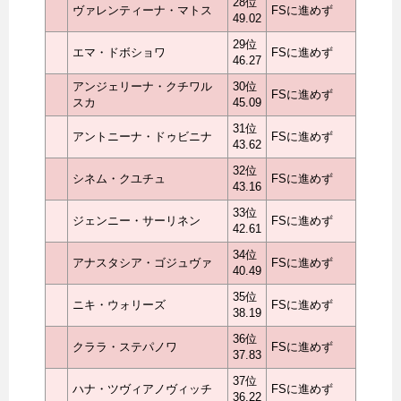
28位
ヴァレンティーナ・マトス
FSに進めず
49.02
29位
エマ・ドボショワ
FSに進めず
46.27
アンジェリーナ・クチワル
30位
FSに進めず
スカ
45.09
31位
アントニーナ・ドゥビニナ
FSに進めず
43.62
32位
シネム・クユチュ
FSに進めず
43.16
33位
ジェンニー・サーリネン
FSに進めず
42.61
34位
アナスタシア・ゴジュヴァ
FSに進めず
40.49
35位
ニキ・ウォリーズ
FSに進めず
38.19
36位
クララ・ステパノワ
FSに進めず
37.83
37位
ハナ・ツヴィアノヴィッチ
FSに進めず
36.22