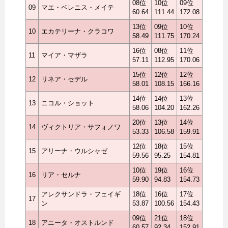
08位
10位
09位
09
マエ・ベレニス・メイテ
60.64
111.44
172.08
13位
09位
10位
10
エカテリーナ・クラコワ
58.49
111.75
170.24
16位
08位
11位
11
マイア・マザラ
57.11
112.95
170.06
15位
12位
12位
12
リネア・セデル
58.01
108.15
166.16
14位
14位
13位
13
ニコル・ショット
58.06
104.20
162.26
20位
13位
14位
14
ヴィクトリア・サフォノワ
53.33
106.58
159.91
12位
18位
15位
15
アリーナ・ウルシャゼ
59.56
95.25
154.81
10位
19位
16位
16
リア・セルナ
59.90
94.83
154.73
アレクサンドラ・フェイギ
18位
16位
17位
17
ン
53.87
100.56
154.43
09位
21位
18位
18
アニータ・オストルンド
60.57
92.34
152.91