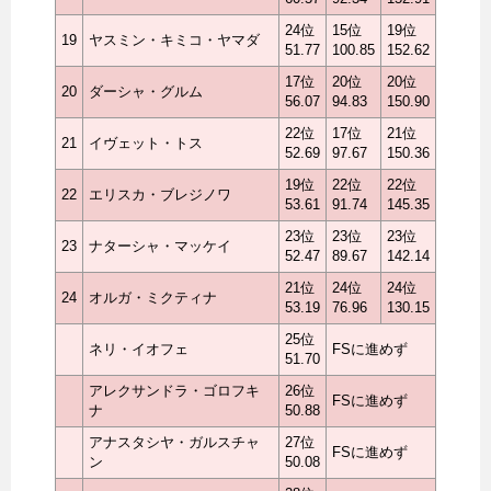
24位
15位
19位
19
ヤスミン・キミコ・ヤマダ
51.77
100.85
152.62
17位
20位
20位
20
ダーシャ・グルム
56.07
94.83
150.90
22位
17位
21位
21
イヴェット・トス
52.69
97.67
150.36
19位
22位
22位
22
エリスカ・ブレジノワ
53.61
91.74
145.35
23位
23位
23位
23
ナターシャ・マッケイ
52.47
89.67
142.14
21位
24位
24位
24
オルガ・ミクティナ
53.19
76.96
130.15
25位
ネリ・イオフェ
FSに進めず
51.70
アレクサンドラ・ゴロフキ
26位
FSに進めず
ナ
50.88
アナスタシヤ・ガルスチャ
27位
FSに進めず
ン
50.08