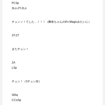
FCSp
3Lo-2T-2Lo
チュンッ！てした…！！！（舞依ちゃんのIt’s Magicみたいに）
3T-2T
またチュン！
2A
LSp
チュン！（3チュン目）
StSq
CCoSp