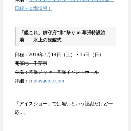
日程・会場情報！
「艦これ」鎮守府“氷”祭り in 幕張特設泊
地 －氷上の観艦式－
日程：2018年7月14日（土）・15日（日）
開催地：千葉県
会場：幕張メッセ 幕張イベントホール
詳細：
cnplayguide.com
「アイスショー」では無いという認識だけど一
応…。