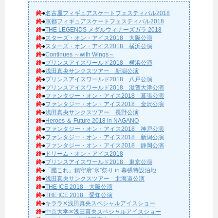
終
●
名古屋フィギュアスケートフェスティバル2018
終
●
京都フィギュアスケートフェスティバル2018
終
●
THE LEGENDS メダルウィナーズガラ 2018
終
●
スターズ・オン・アイス2018 大阪公演
終
●
スターズ・オン・アイス2018 横浜公演
終
●
Continues ～with Wings～
終
●
プリンスアイスワールド2018 横浜公演
終
●
浅田真央サンクスツアー 新潟公演
終
●
プリンスアイスワールド2018 八戸公演
終
●
プリンスアイスワールド2018 滋賀大津公演
終
●
ファンタジー・オン・アイス2018 幕張公演
終
●
ファンタジー・オン・アイス2018 金沢公演
終
●
浅田真央サンクスツアー 長野公演
終
●
Heroes ＆ Future 2018 in NAGANO
終
●
ファンタジー・オン・アイス2018 神戸公演
終
●
ファンタジー・オン・アイス2018 新潟公演
終
●
ファンタジー・オン・アイス2018 静岡公演
終
●
ドリーム・オン・アイス2018
終
●
プリンスアイスワールド2018 東京公演
終
●
「艦これ」鎮守府“氷”祭り in 幕張特設泊地
終
●
浅田真央サンクスツアー 北海道公演
終
●
THE ICE 2018 大阪公演
終
●
THE ICE 2018 愛知公演
終
●
キララ✕浅田真央スペシャルアイスショー
終
●
中京大学✕浅田真央スペシャルアイスショー