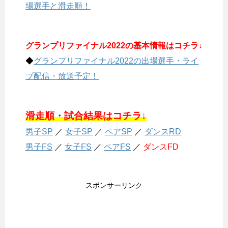
場選手と滑走順！
グランプリファイナル2022の基本情報はコチラ↓
◆
グランプリファイナル2022の出場選手・ライ
ブ配信・放送予定！
滑走順・試合結果はコチラ↓
男子SP
／
女子SP
／
ペアSP
／
ダンスRD
男子FS
／
女子FS
／
ペアFS
／
ダンスFD
スポンサーリンク