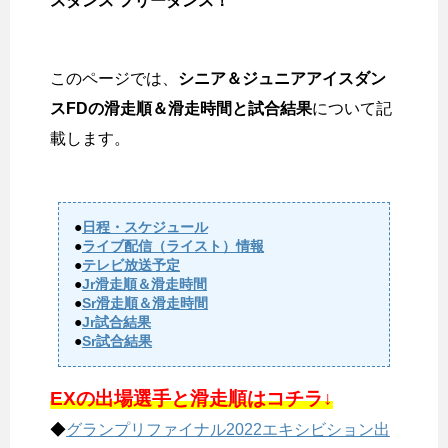
スダンス フリーダンス！
このページでは、
シニア＆ジュニアアイスダン
スFDの滑走順＆滑走時間と試合結果
について記
載します。
●
日程・スケジュール
●
ライブ配信（ライスト）情報
●
テレビ放送予定
●
Jr滑走順＆滑走時間
●
Sr滑走順＆滑走時間
●
Jr試合結果
●
Sr試合結果
EXの出場選手と滑走順はコチラ↓
◆
グランプリファイナル2022エキシビション出