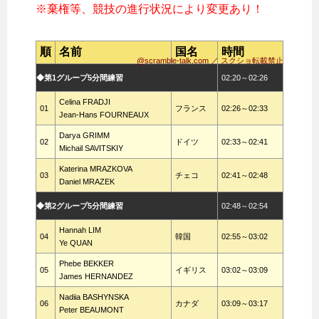
※棄権等、競技の進行状況により変更あり！
順
名前
国名
時間
@scramble-talk.com ／ スクショ転載禁止
◆第1グループ5分間練習
02:20～02:26
Celina FRADJI
01
フランス
02:26～02:33
Jean-Hans FOURNEAUX
Darya GRIMM
02
ドイツ
02:33～02:41
Michail SAVITSKIY
Katerina MRAZKOVA
03
チェコ
02:41～02:48
Daniel MRAZEK
◆第2グループ5分間練習
02:48～02:54
Hannah LIM
04
韓国
02:55～03:02
Ye QUAN
Phebe BEKKER
05
イギリス
03:02～03:09
James HERNANDEZ
Nadiia BASHYNSKA
06
カナダ
03:09～03:17
Peter BEAUMONT