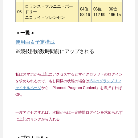
ロランス・フルニエ・ボー
04位
06位
06位
06
ドリー
83.16
112.99
196.15
ニコライ・ソレンセン
＜一覧＞
使用曲＆予定構成
※競技開始数時間前にアップされる
私はスマホから上記にアクセスするとマイクロソフトのログイン
を求められるので、もし同様の状態の場合は
ISUのグランプリフ
ァイナルページ
から「Planned Program Content」を選択すれば
OK。
一度アクセスすれば、次回からは一定時間ログインを求められず
に上記のリンクから入れる