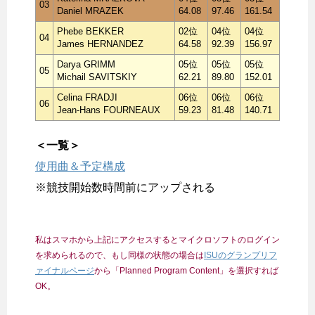
03
Daniel MRAZEK
64.08
97.46
161.54
Phebe BEKKER
02位
04位
04位
04
James HERNANDEZ
64.58
92.39
156.97
Darya GRIMM
05位
05位
05位
05
Michail SAVITSKIY
62.21
89.80
152.01
Celina FRADJI
06位
06位
06位
06
Jean-Hans FOURNEAUX
59.23
81.48
140.71
＜一覧＞
使用曲＆予定構成
※競技開始数時間前にアップされる
私はスマホから上記にアクセスするとマイクロソフトのログイン
を求められるので、もし同様の状態の場合は
ISUのグランプリフ
ァイナルページ
から「Planned Program Content」を選択すれば
OK。