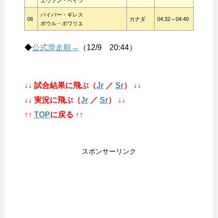
エヴァン・ベイツ
パイパー・ギレス
06
カナダ
04:32～04:40
ポウル・ポワリエ
◆
公式滑走順→
（12/9 20:44）
↓↓ 試合結果に飛ぶ（
Jr
／
Sr
） ↓↓
↓↓ 実況に飛ぶ（
Jr
／
Sr
） ↓↓
↑↑
TOP
に戻る ↑↑
スポンサーリンク