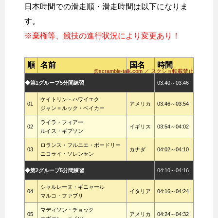
日本時間での滑走順・滑走時間は以下になりま
す。
※棄権等、競技の進行状況により変更あり！
順
名前
国名
時間
@scramble-talk.com ／ スクショ転載禁止
◆第1グループ5分間練習
03:40～03:46
ケイトリン・ハワイエク
01
アメリカ
03:46～03:54
ジャン＝ルック・ベイカー
ライラ・フィアー
02
イギリス
03:54～04:02
ルイス・ギブソン
ロランス・フルニエ・ボードリー
03
カナダ
04:02～04:10
ニコライ・ソレンセン
◆第2グループ5分間練習
04:10～04:16
シャルレーヌ・ギニャール
04
イタリア
04:16～04:24
マルコ・ファブリ
マディソン・チョック
05
アメリカ
04:24～04:32