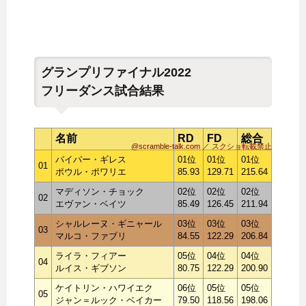
グランプリファイナル2022
フリーダンス試合結果
名前
RD
FD
総合
@scramble-talk.com ／ スクショ転載禁止
パイパー・ギレス
01位
01位
01位
01
ポウル・ポワリエ
85.93
129.71
215.64
マディソン・チョック
02位
02位
02位
02
エヴァン・ベイツ
85.49
126.45
211.94
シャルレーヌ・ギニャール
03位
03位
03位
03
マルコ・ファブリ
84.55
122.29
206.84
ライラ・フィアー
05位
04位
04位
04
ルイス・ギブソン
80.75
122.29
200.90
ケイトリン・ハワイエク
06位
05位
05位
05
ジャン＝ルック・ベイカー
79.50
118.56
198.06