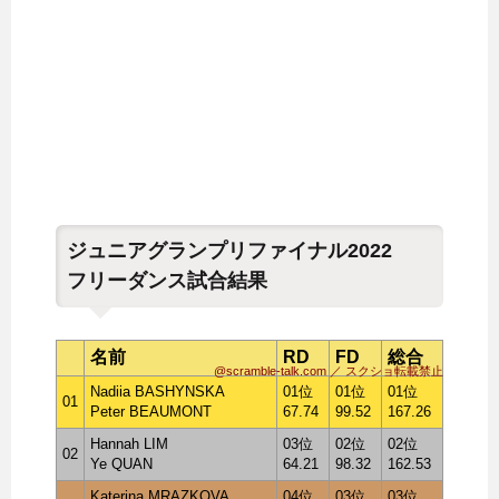
ジュニアグランプリファイナル2022
フリーダンス試合結果
名前
RD
FD
総合
@scramble-talk.com ／ スクショ転載禁止
Nadiia BASHYNSKA
01位
01位
01位
01
Peter BEAUMONT
67.74
99.52
167.26
Hannah LIM
03位
02位
02位
02
Ye QUAN
64.21
98.32
162.53
Katerina MRAZKOVA
04位
03位
03位