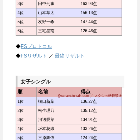
3位
田中刑事
163.93点
4位
山本草太
156.13点
5位
友野一希
147.44点
6位
三宅星南
126.46点
◆
FSプロトコル
◆
FSリザルト
／
最終リザルト
女子シングル
順
名前
得点
@scramble-talk.com ／ スクショ転載禁止
1位
樋口新葉
136.27点
2位
松生理乃
135.12点
3位
河辺愛菜
134.91点
4位
坂本花織
133.26点
5位
三原舞依
124.24点