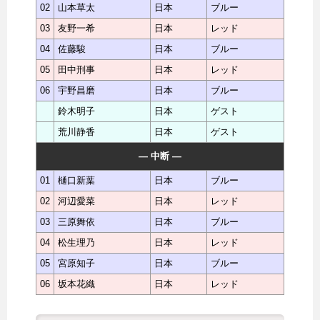
02
山本草太
日本
ブルー
03
友野一希
日本
レッド
04
佐藤駿
日本
ブルー
05
田中刑事
日本
レッド
06
宇野昌磨
日本
ブルー
鈴木明子
日本
ゲスト
荒川静香
日本
ゲスト
― 中断 ―
01
樋口新葉
日本
ブルー
02
河辺愛菜
日本
レッド
03
三原舞依
日本
ブルー
04
松生理乃
日本
レッド
05
宮原知子
日本
ブルー
06
坂本花織
日本
レッド