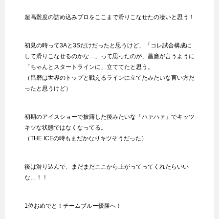
超高難度の詰め込みプロをここまで滑りこなせたの凄いと思う！
初見の時って3Aと3Sだけだったと思うけど、「コレ試合構成に
して滑りこなせるのかな…」って思ったのが、昌磨が言うように
「ちゃんとスタートラインに」立ててたと思う。
（昌磨は世界のトップと戦えるラインに立てたみたいな言い方だ
ったと思うけど）
初期のアイスショーで披露した後みたいな「ハァハァ」でキッツ
キツな状態ではなくなってる。
（THE ICEの時もまだかなりキツそうだった）
後は滑り込んで、まだまだここから上がってってくれたらいい
な…！！
1位おめでと！チームブルー優勝へ！