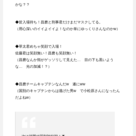
かな？？
◆皆入場待ち！昌磨と刑事君だけまだマスクしてる。
（用心深いのイイよイイよ！なのか単にゆっくりさんなのかw）
◆草太君めちゃ笑顔で入場！
佐藤君は笑顔無い！昌磨も笑顔無い！
（昌磨なんか頬がゲッソリして見えた… 目の下も黒いよう
な… 光の加減！？）
◆昌磨チームキャプテンなんだw 遂にww
（国別のキャプテンからは逃げた男w で小松原さんになったん
だよねw）