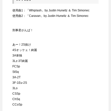
使用曲1：「Whiplash」by Justin Hurwitz ＆ Tim Simonec
使用曲2：「Caravan」by Justin Hurwitz ＆ Tim Simonec
刑事君がんば！
あー！2S抜け
4Sオッケェ！綺麗
3A単独
3Lz-3T綺麗
FCSp
StSq
3A-2T
3F-1Eu-2S
3Lo
CSSp
ChSq
CCoSp