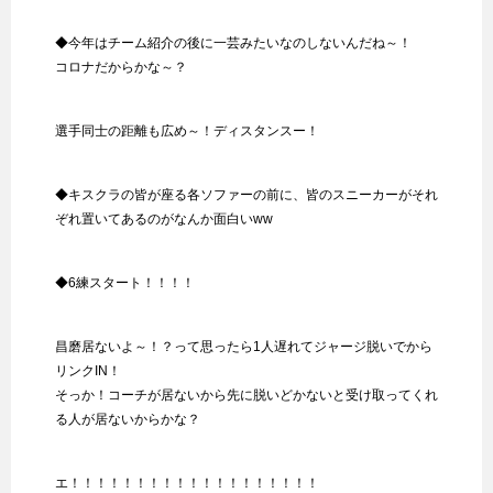
◆今年はチーム紹介の後に一芸みたいなのしないんだね～！
コロナだからかな～？
選手同士の距離も広め～！ディスタンスー！
◆キスクラの皆が座る各ソファーの前に、皆のスニーカーがそれ
ぞれ置いてあるのがなんか面白いww
◆6練スタート！！！！
昌磨居ないよ～！？って思ったら1人遅れてジャージ脱いでから
リンクIN！
そっか！コーチが居ないから先に脱いどかないと受け取ってくれ
る人が居ないからかな？
エ！！！！！！！！！！！！！！！！！！！