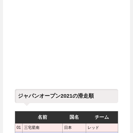
ジャパンオープン2021の滑走順
名前
国名
チーム
01
三宅星南
日本
レッド