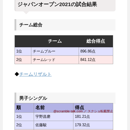
ジャパンオープン2021の試合結果
チーム総合
チーム
総合得点
1位
チームブルー
896.86点
2位
チームレッド
841.12点
◆
チームリザルト
男子シングル
順
名前
得点
@scramble-talk.com ／ スクショ転載禁止
1位
宇野昌磨
181.21点
2位
佐藤駿
179.32点