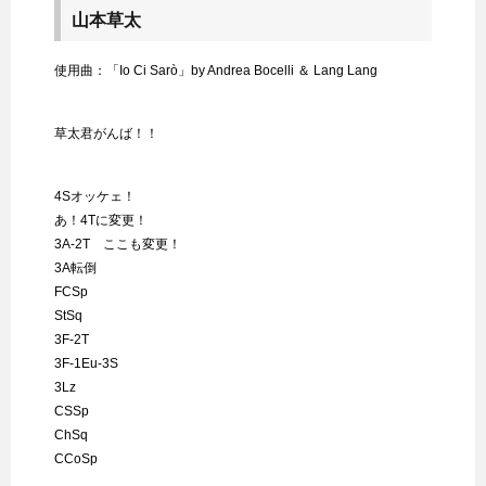
山本草太
使用曲：「Io Ci Sarò」by Andrea Bocelli ＆ Lang Lang
草太君がんば！！
4Sオッケェ！
あ！4Tに変更！
3A-2T ここも変更！
3A転倒
FCSp
StSq
3F-2T
3F-1Eu-3S
3Lz
CSSp
ChSq
CCoSp