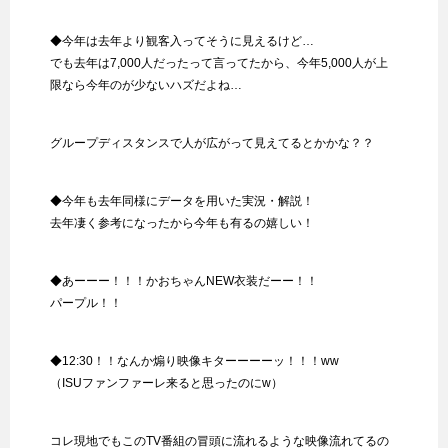
◆今年は去年より観客入ってそうに見えるけど…
でも去年は7,000人だったって言ってたから、今年5,000人が上
限なら今年のが少ないハズだよね…
グループディスタンスで人が広がって見えてるとかかな？？
◆今年も去年同様にデータを用いた実況・解説！
去年凄く参考になったから今年も有るの嬉しい！
◆あーーー！！！かおちゃんNEW衣装だーー！！
パープル！！
◆12:30！！なんか煽り映像キターーーーッ！！！ww
（ISUファンファーレ来ると思ったのにw）
コレ現地でもこのTV番組の冒頭に流れるような映像流れてるの