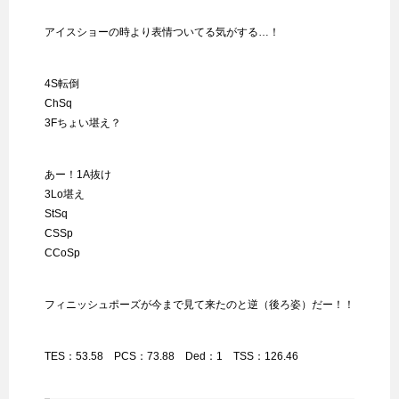
アイスショーの時より表情ついてる気がする…！
4S転倒
ChSq
3Fちょい堪え？
あー！1A抜け
3Lo堪え
StSq
CSSp
CCoSp
フィニッシュポーズが今まで見て来たのと逆（後ろ姿）だー！！
TES：53.58 PCS：73.88 Ded：1 TSS：126.46