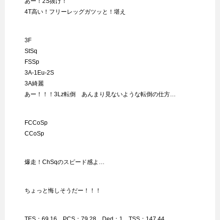
あー！2S抜け！
4T高い！フリーレッグガツッと！堪え
3F
StSq
FSSp
3A-1Eu-2S
3A綺麗
あー！！！3Lz転倒 あんまり見ないような転倒の仕方…
FCCoSp
CCoSp
爆走！ChSqのスピード感よ…
ちょっと悔しそうだー！！！
TES：69.16 PCS：79.28 Ded：1 TSS：147.44