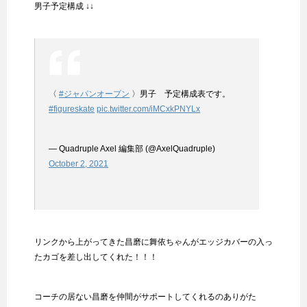
男子予定構成 ↓↓
〈
#ジャパンオープン
〉男子 予定構成表です。
#figureskate
pic.twitter.com/iMCxkPNYLx
— Quadruple Axel 編集部 (@AxelQuadruple)
October 2, 2021
リンクから上がってきた昌磨に舞依ちゃんがエッジカバーの入っ
たカゴを差し出してくれた！！！
コーチの居ない昌磨を仲間がサポートしてくれるのありがた