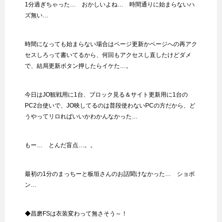
1分過ぎちゃった… おかしいよね… 時間通りに始まらないハ
ズ無い…
時間になっても始まらない場合はページ更新かページへの再アク
セスしろって書いてるから、何回もアクセスし直したけどダメ
で、結局更新ボタン押したらイケた…。
今日はJO観戦用に1台、ブロック見る＆サイト更新用に1台の
PC2台使いで、JO映してるのは普段使わないPCの方だから、ど
うやってリロればいいかわかんなかった…
もー… とんだ盲点…。。
最初の1分のまっちーと板垣さんのお話聞けなかった… ショボ
ン…
◆昌磨FSは衣装変わって無さそう～！