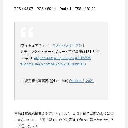
TES：93.07 PCS：89.14 Ded：1 TSS：181.21
[フィギュアスケート
#ジャパンオープン
]
男子シングル・チームブルーの宇野昌磨は181.21点
（若杉）
#figureskate
#JapanOpen
#宇野昌磨
#ShomaUno
pic.twitter.com/PEHDrmb1EH
— 読売新聞写真部 (@tshashin)
October 2, 2021
昌磨は衣装結構変える方だったけど、コロナ禍で以前のようには
いかないから、「同じ型で」色だけ変えて作って貰ったのかな？
って思った～！