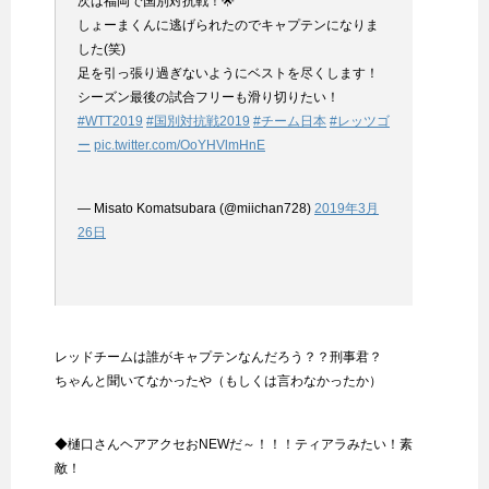
次は福岡で国別対抗戦！🌟
しょーまくんに逃げられたのでキャプテンになりま
した(笑)
足を引っ張り過ぎないようにベストを尽くします！
シーズン最後の試合フリーも滑り切りたい！
#WTT2019
#国別対抗戦2019
#チーム日本
#レッツゴ
ー
pic.twitter.com/OoYHVlmHnE
— Misato Komatsubara (@miichan728)
2019年3月
26日
レッドチームは誰がキャプテンなんだろう？？刑事君？
ちゃんと聞いてなかったや（もしくは言わなかったか）
◆樋口さんヘアアクセおNEWだ～！！！ティアラみたい！素
敵！