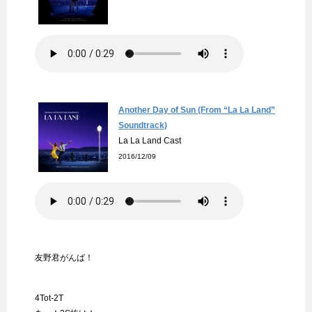
Another Day of Sun (From “La La Land”
Soundtrack)
La La Land Cast
2016/12/09
友野君がんば！
4Tot-2T