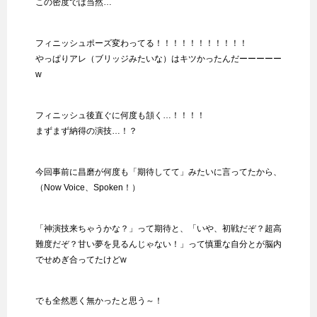
この密度では当然…
フィニッシュポーズ変わってる！！！！！！！！！！！
やっぱりアレ（ブリッジみたいな）はキツかったんだーーーーー
w
フィニッシュ後直ぐに何度も頷く…！！！！
まずまず納得の演技…！？
今回事前に昌磨が何度も「期待してて」みたいに言ってたから、
（Now Voice、Spoken！）
「神演技来ちゃうかな？」って期待と、「いや、初戦だぞ？超高
難度だぞ？甘い夢を見るんじゃない！」って慎重な自分とが脳内
でせめぎ合ってたけどw
でも全然悪く無かったと思う～！