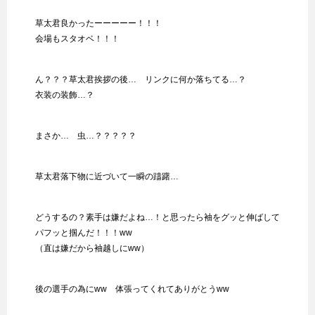
草太君良かったーーーーー！！！
会場もスタオベ！！！
ん？？？草太君挨拶の後… リンクに何か落ちてる…？
衣装の装飾…？
まさか… 虫…？？？？？
草太君落下物に近づいて一瞬の躊躇…
どうするの？素手は嫌だよね…！と思ったら袖をグッと伸ばして
パフッと掴んだ！！！ww
（直は嫌だから袖越しにww）
後の選手の為にww 体張ってくれてありがとうww