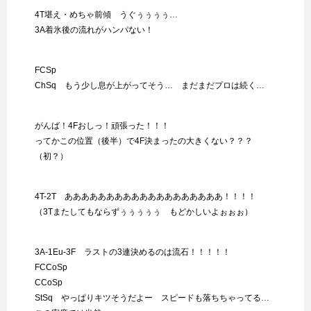
4T堪え・めちゃ前傾 うぐぅぅぅぅ…
3A着氷後の流れがハンパない！
FCSp
ChSq もう少し息が上がってそう… まだまだプロは続く…
がんば！4Fおしっ！頑張った！！！
ってかこの位置（後半）で4F決まったの大きくない？？？
（初？）
4T-2T あああああああああああああああああああ！！！！
（3Tまたしてもならずぅぅぅぅぅ もどかしいよぉぉぉ）
3A-1Eu-3F ラストの3連決めるのは流石！！！！！
FCCoSp
CCoSp
StSq やっぱりキツそうだよー スピードも落ちちゃってる…