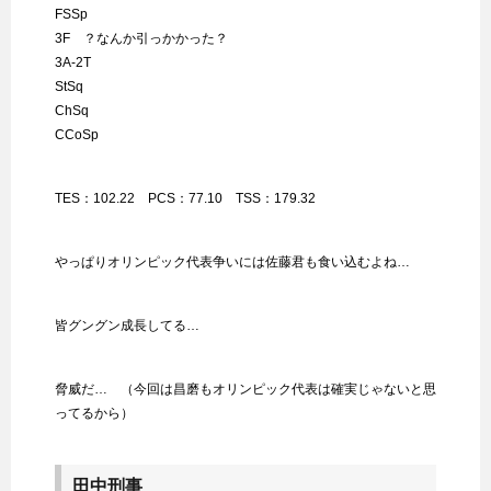
FSSp
3F ？なんか引っかかった？
3A-2T
StSq
ChSq
CCoSp
TES：102.22 PCS：77.10 TSS：179.32
やっぱりオリンピック代表争いには佐藤君も食い込むよね…
皆グングン成長してる…
脅威だ… （今回は昌磨もオリンピック代表は確実じゃないと思
ってるから）
田中刑事