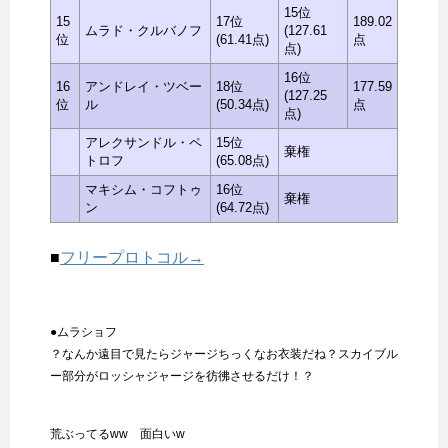
15位
15
17位
189.02
ムラド・クルバノフ
(127.61
位
(61.41点)
点
点)
16位
16
アンドレイ・ツベー
18位
177.59
(127.25
位
ル
(50.34点)
点
点)
アレクサンドル・ペ
15位
棄権
トロフ
(65.08点)
マキシム・コフトゥ
16位
棄権
ン
(64.72点)
■
フリープロトコル→
●ムラショフ
？なんか遠目で見たらジャージちっくなお衣装だね？スカイブル
ー部分がロッシャジャージを彷彿させるだけ！？
荒ぶってるww 面白いw