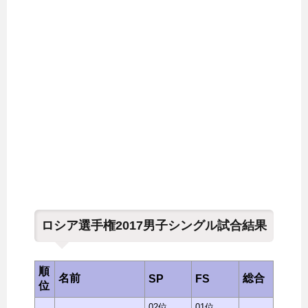
ロシア選手権2017男子シングル試合結果
順
名前
総合
SP
FS
位
02位
01位