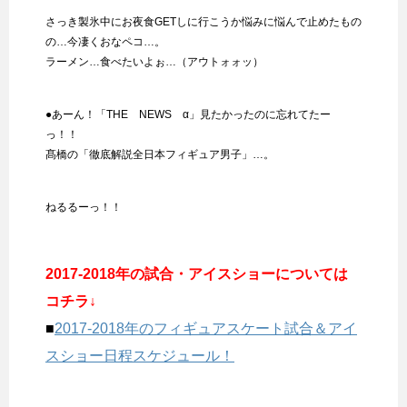
さっき製氷中にお夜食GETしに行こうか悩みに悩んで止めたもの
の…今凄くおなペコ…。
ラーメン…食べたいよぉ…（アウトォォッ）
●あーん！「THE NEWS α」見たかったのに忘れてたー
っ！！
髙橋の「徹底解説全日本フィギュア男子」…。
ねるるーっ！！
2017-2018年の試合・アイスショーについては
コチラ↓
■
2017-2018年のフィギュアスケート試合＆アイ
スショー日程スケジュール！