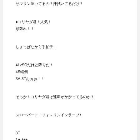
サマリン泣いてるの？汗拭いてるだけ？
●コリヤダ君！人気！
頑張れ！！
しょっぱなから手拍子！
4LzSOだけど降りた！
4S転倒
3A-3Tおぉぉ！！
そっか！コリヤダ君は連覇がかかってるのか！
スローパート！フォ～リンインラーブ♪
3T
1A抜け