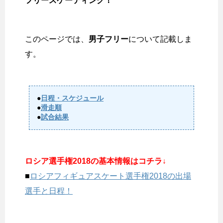
フリースケーティング！
このページでは、
男子フリー
について記載しま
す。
●
日程・スケジュール
●
滑走順
●
試合結果
ロシア選手権2018の基本情報はコチラ↓
■
ロシアフィギュアスケート選手権2018の出場
選手と日程！