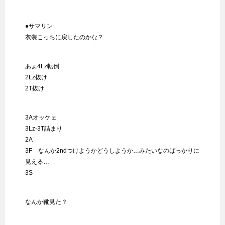
●サマリン
衣装こっちに戻したのかな？
あぁ4Lz転倒
2Lz抜け
2T抜け
3Aオッケェ
3Lz-3T詰まり
2A
3F なんか2ndつけようかどうしようか…みたいなのばっかりに
見える…
3S
なんか靴見た？