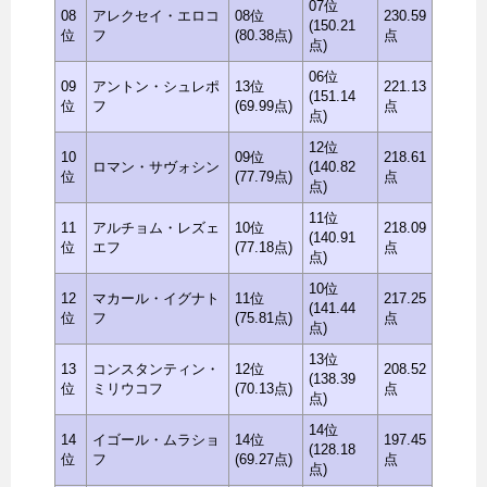
07位
08
アレクセイ・エロコ
08位
230.59
(150.21
位
フ
(80.38点)
点
点)
06位
09
アントン・シュレポ
13位
221.13
(151.14
位
フ
(69.99点)
点
点)
12位
10
09位
218.61
ロマン・サヴォシン
(140.82
位
(77.79点)
点
点)
11位
11
アルチョム・レズェ
10位
218.09
(140.91
位
エフ
(77.18点)
点
点)
10位
12
マカール・イグナト
11位
217.25
(141.44
位
フ
(75.81点)
点
点)
13位
13
コンスタンティン・
12位
208.52
(138.39
位
ミリウコフ
(70.13点)
点
点)
14位
14
イゴール・ムラショ
14位
197.45
(128.18
位
フ
(69.27点)
点
点)