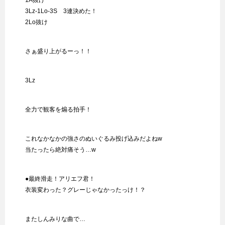
3Lz-1Lo-3S 3連決めた！
2Lo抜け
さぁ盛り上がるーっ！！
3Lz
全力で観客を煽る拍手！
これなかなかの強さのぬいぐるみ投げ込みだよねw
当たったら絶対痛そう…w
●最終滑走！アリエフ君！
衣装変わった？グレーじゃなかったっけ！？
またしんみりな曲で…