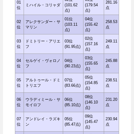
01
281.16
ミハイル・コリャダ
(101.62
(179.54
位
点
点)
点)
01位
04位
02
アレクサンダー・サ
258.53
(103.11
(155.42
位
マリン
点
点)
点)
02位
03
ドミトリー・アリエ
03位
249.11
(157.16
位
フ
(91.95点)
点
点)
03位
04
セルゲイ・ヴォロノ
04位
245.88
(155.65
位
フ
(90.23点)
点
点)
05位
05
アルトゥール・ドミ
07位
238.51
(154.85
位
トリエフ
(83.66点)
点
点)
08位
06
ウラディミール・サ
06位
231.20
(146.10
位
モイロフ
(85.10点)
点
点)
09位
07
アンドレイ・ラズキ
05位
230.94
(145.47
位
ン
(85.47点)
点
点)