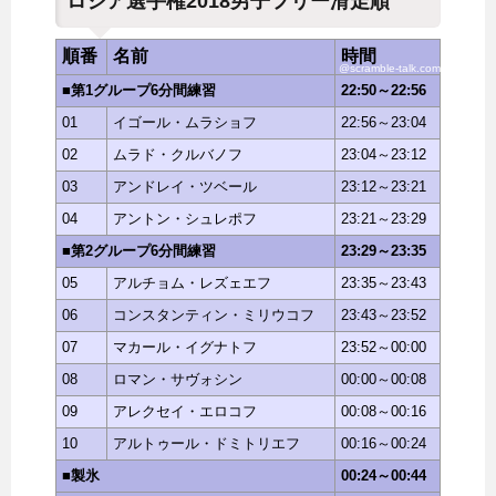
ロシア選手権2018男子フリー滑走順
順番
名前
時間
@scramble-talk.com
■第1グループ6分間練習
22:50～22:56
01
イゴール・ムラショフ
22:56～23:04
02
ムラド・クルバノフ
23:04～23:12
03
アンドレイ・ツベール
23:12～23:21
04
アントン・シュレポフ
23:21～23:29
■第2グループ6分間練習
23:29～23:35
05
アルチョム・レズェエフ
23:35～23:43
06
コンスタンティン・ミリウコフ
23:43～23:52
07
マカール・イグナトフ
23:52～00:00
08
ロマン・サヴォシン
00:00～00:08
09
アレクセイ・エロコフ
00:08～00:16
10
アルトゥール・ドミトリエフ
00:16～00:24
■製氷
00:24～00:44