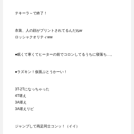
テキーラ～で終了！
衣装、人の顔がプリントされてるんだねw
ロッシャクオリティww
●眠くて寒くてヒーターの前でコロンしてるうちに寝落ち…。
●ラズキン！仮面ぶとうかーい！
3T-2Tになっちゃった
4T堪え
3A堪え
3A堪えリピ
ジャンプして両足同士コンッ！（イイ）