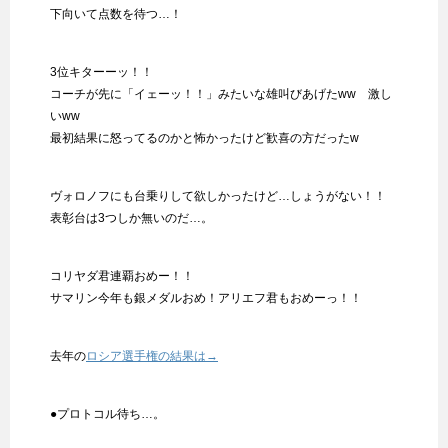
下向いて点数を待つ…！
3位キターーッ！！
コーチが先に「イェーッ！！」みたいな雄叫びあげたww 激し
いww
最初結果に怒ってるのかと怖かったけど歓喜の方だったw
ヴォロノフにも台乗りして欲しかったけど…しょうがない！！
表彰台は3つしか無いのだ…。
コリヤダ君連覇おめー！！
サマリン今年も銀メダルおめ！アリエフ君もおめーっ！！
去年の
ロシア選手権の結果は→
●プロトコル待ち…。