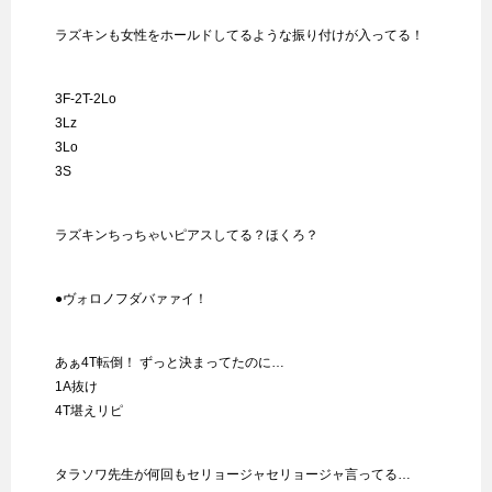
ラズキンも女性をホールドしてるような振り付けが入ってる！
3F-2T-2Lo
3Lz
3Lo
3S
ラズキンちっちゃいピアスしてる？ほくろ？
●ヴォロノフダバァァイ！
あぁ4T転倒！ ずっと決まってたのに…
1A抜け
4T堪えリピ
タラソワ先生が何回もセリョージャセリョージャ言ってる…