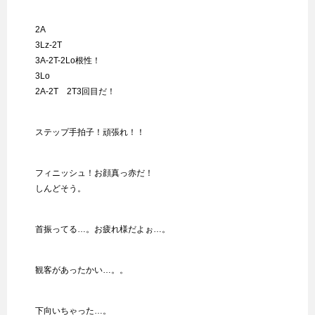
2A
3Lz-2T
3A-2T-2Lo根性！
3Lo
2A-2T 2T3回目だ！
ステップ手拍子！頑張れ！！
フィニッシュ！お顔真っ赤だ！
しんどそう。
首振ってる…。お疲れ様だよぉ…。
観客があったかい…。。
下向いちゃった…。