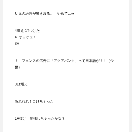
幼児の絶叫が響き渡る… やめて…w
4堪え-1Tつけた
4Tオッケェ！
3A
！！フェンスの広告に「アクアバンク」って日本語が！！（今
更）
3Lz堪え
あれれれ！こけちゃった
1A抜け 動揺しちゃったかな？