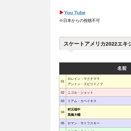
▶
You Tube
※日本からの視聴不可
スケートアメリカ2022エ
名前
ロレイン・マクナマラ
01
アントン・スピリドノフ
02
ニコル・ショット
03
リアム・カペイキス
村元哉中
04
髙橋大輔
05
ロマン・サドフスキー