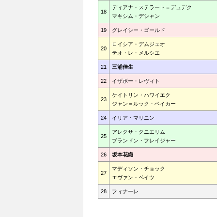
ディアナ・ステラート＝デュデク
18
マキシム・デシャン
19
グレイシー・ゴールド
ロイシア・デムジェオ
20
テオ・レ・メルシエ
21
三浦佳生
22
イザボー・レヴィト
ケイトリン・ハワイエク
23
ジャン＝ルック・ベイカー
24
イリア・マリニン
アレクサ・クニエリム
25
ブランドン・フレイジャー
26
坂本花織
マディソン・チョック
27
エヴァン・ベイツ
28
フィナーレ