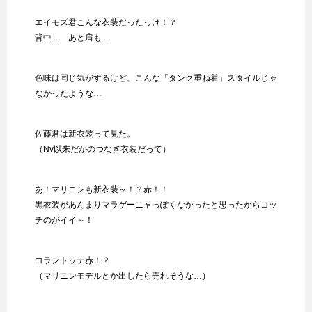
エイモズ君こんな衣装だったっけ！？
背中… あと肩も…
色味は同じ気がするけど、こんな「タンク重ね着」スタイルじゃ
なかったような…
佐藤君は新衣装って見た。
（Nv以来だかのつなぎ衣装だって）
あ！マリニンも新衣装～！？赤！！
黒衣装があんまりマラゲーニャっぽくなかったと思ったからコッ
チのがイイ～！
コラントッテ赤！？
（マリニンモデルとか出したら売れそうな…）