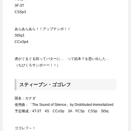
3F-3T
CSSp3
あらあらあら！！アップテンポ！！
StSq3
CCoSp4
虎がぐるぐる回ってバターに… って絵本？を思い出した…
（ちびくろサンボーー！！）
スティーブン・ゴゴレフ
国名：カナダ
使用曲：「The Sound of Silence」by Distributed-Immortalized
予定構成：4T-3T 4S CCoSp 3A FCSp CSSp StSq
ゴゴレフ～！