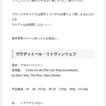
フィニッシュで掲げた手を少し悔しそうに？振り下ろす…
ブロックのキスクラは選手とコーチのお喋りよく聞こえるんだけ
どw
スケアメは全然聞こえな～い！
壷井君青ジャージめっちゃお似合い…
ヴラディミール・リトヴィンツェフ
国名：アゼルバイジャン
使用曲：「Circle of Life (The Lion King soundtrack)」
by Elton John, Tim Rice, Hans Zimmer
予定構成：4T 3A FCSp 3F-3T CSSp StSq CCoSp
あ… シマウマじゃない…