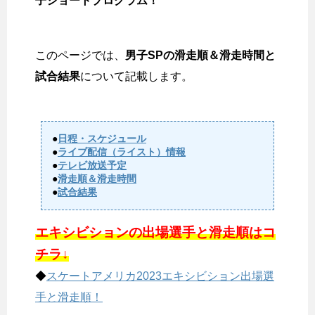
子ショートプログラム！
このページでは、
男子SPの滑走順＆滑走時間と
試合結果
について記載します。
●
日程・スケジュール
●
ライブ配信（ライスト）情報
●
テレビ放送予定
●
滑走順＆滑走時間
●
試合結果
エキシビションの出場選手と滑走順はコ
チラ↓
◆
スケートアメリカ2023エキシビション出場選
手と滑走順！