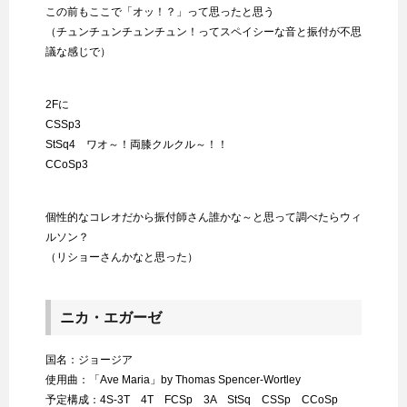
この前もここで「オッ！？」って思ったと思う
（チュンチュンチュンチュン！ってスペイシーな音と振付が不思
議な感じで）
2Fに
CSSp3
StSq4 ワオ～！両膝クルクル～！！
CCoSp3
個性的なコレオだから振付師さん誰かな～と思って調べたらウィ
ルソン？
（リショーさんかなと思った）
ニカ・エガーゼ
国名：ジョージア
使用曲：「Ave Maria」by Thomas Spencer-Wortley
予定構成：4S-3T 4T FCSp 3A StSq CSSp CCoSp