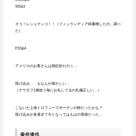
StSq3
そう！レシュテンコ！！（フィンランディア杯棄権したの。調べ
た）
FSSp4
アメリカのお客さんは熱狂的だのぅ…
投げ込み… もなんか懐かしい…
（ナウモフ1個拾う毎にお礼してるの礼儀正しい…）
こないだ上海トロフィーでボーヤンの時だったかな？
投げ込みが多過ぎて今となってはもはや異様だった…
壷井達也