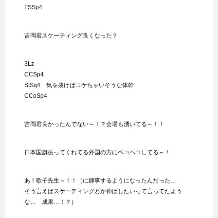
FSSp4
吉岡君スケーティング良くなった？
3Lz
CCSp4
StSq4 気を抜けばコケちゃいそうな体幹
CCoSp4
吉岡君良かったんでない～！？会場も湧いてる～！！
日本国旗振ってくれてる外国の方にペコペコしてる～！
あ！歌子先生～！！（に師事するようになったんだった…
そう言えばスケーティングとか伸ばしたいって言ってたよう
な… 成果…！？）