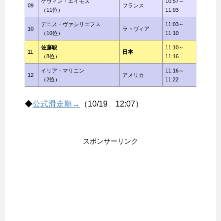
ケヴィン・エイモズ
10:57～
09
フランス
（11位）
11:03
デニス・ヴァシリエフス
11:03～
10
ラトヴィア
（10位）
11:10
佐藤駿
11:10～
11
日本
（8位）
11:16
イリア・マリニン
11:16～
12
アメリカ
（2位）
11:22
◆
公式滑走順→
（10/19 12:07）
スポンサーリンク