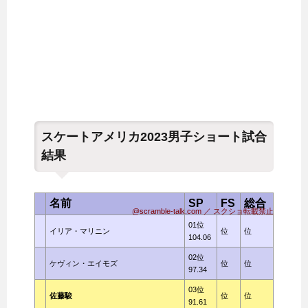
スケートアメリカ2023男子ショート試合
結果
名前
SP
FS
総合
@scramble-talk.com ／ スクショ転載禁止
01位
イリア・マリニン
位
位
104.06
02位
ケヴィン・エイモズ
位
位
97.34
03位
佐藤駿
位
位
91.61