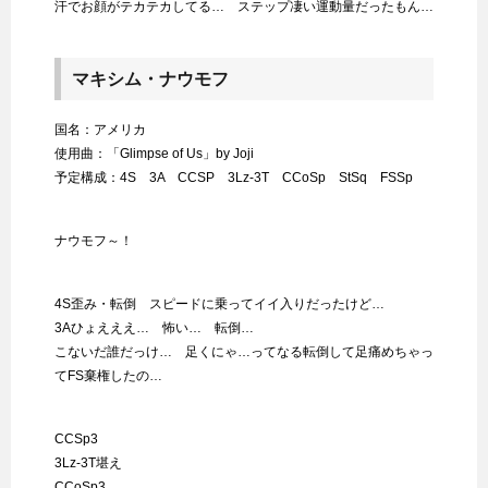
汗でお顔がテカテカしてる… ステップ凄い運動量だったもん…
マキシム・ナウモフ
国名：アメリカ
使用曲：「Glimpse of Us」by Joji
予定構成：4S 3A CCSP 3Lz-3T CCoSp StSq FSSp
ナウモフ～！
4S歪み・転倒 スピードに乗ってイイ入りだったけど…
3Aひょえええ… 怖い… 転倒…
こないだ誰だっけ… 足くにゃ…ってなる転倒して足痛めちゃっ
てFS棄権したの…
CCSp3
3Lz-3T堪え
CCoSp3