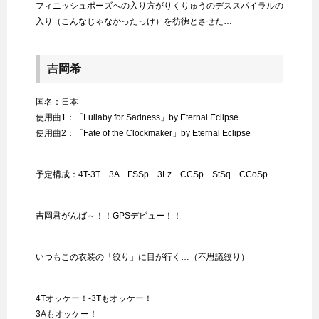
フィニッシュポーズへの入り方がりくりゅうのデススパイラルの
入り（こんなじゃなかったっけ）を彷彿とさせた…
吉岡希
国名：日本
使用曲1：「Lullaby for Sadness」by Eternal Eclipse
使用曲2：「Fate of the Clockmaker」by Eternal Eclipse
予定構成：4T-3T 3A FSSp 3Lz CCSp StSq CCoSp
吉岡君がんば～！！GPSデビュー！！
いつもこの衣装の「絞り」に目が行く…（不思議絞り）
4Tオッケー！-3Tもオッケー！
3Aもオッケー！