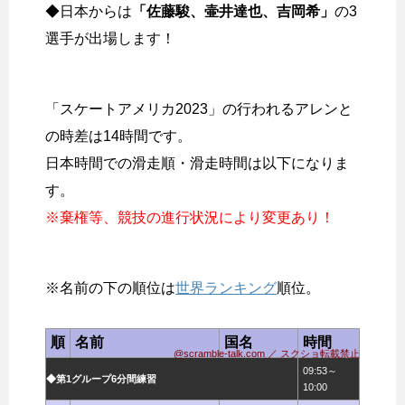
◆日本からは
「佐藤駿、壷井達也、吉岡希」
の3
選手が出場します！
「スケートアメリカ2023」の行われるアレンと
の時差は14時間です。
日本時間での滑走順・滑走時間は以下になりま
す。
※棄権等、競技の進行状況により変更あり！
※名前の下の順位は
世界ランキング
順位。
順
名前
国名
時間
@scramble-talk.com ／ スクショ転載禁止
09:53～
◆第1グループ6分間練習
10:00