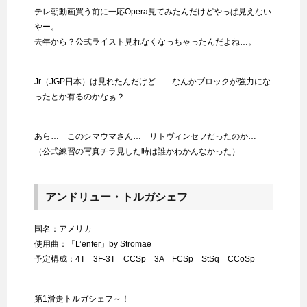
テレ朝動画買う前に一応Opera見てみたんだけどやっぱ見えない
やー。
去年から？公式ライスト見れなくなっちゃったんだよね…。
Jr（JGP日本）は見れたんだけど… なんかブロックが強力にな
ったとか有るのかなぁ？
あら… このシマウマさん… リトヴィンセフだったのか…
（公式練習の写真チラ見した時は誰かわかんなかった）
アンドリュー・トルガシェフ
国名：アメリカ
使用曲：「L’enfer」by Stromae
予定構成：4T 3F-3T CCSp 3A FCSp StSq CCoSp
第1滑走トルガシェフ～！