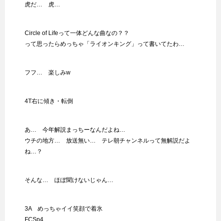
虎だ… 虎…
Circle of Lifeって一体どんな曲なの？？
って思ったらめっちゃ「ライオンキング」って書いてたわ…
フフ… 楽しみw
4T右に傾き・転倒
あ… 今年解説まっちーなんだよね…
ウチの地方… 放送無い… テレ朝チャンネルって無解説だよ
ね…？
そんな… ほぼ聞けないじゃん…
3A めっちゃイイ笑顔で着氷
FCSp4