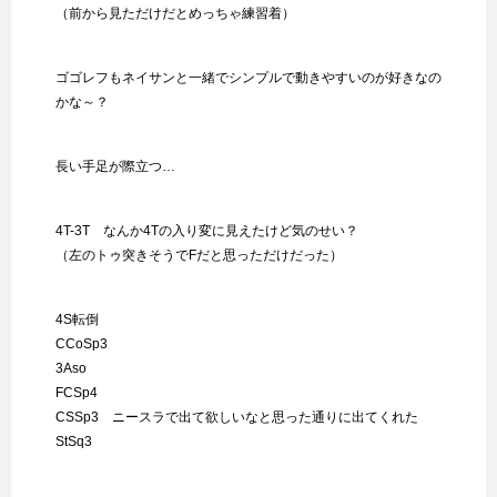
（前から見ただけだとめっちゃ練習着）
ゴゴレフもネイサンと一緒でシンプルで動きやすいのが好きなの
かな～？
長い手足が際立つ…
4T-3T なんか4Tの入り変に見えたけど気のせい？
（左のトゥ突きそうでFだと思っただけだった）
4S転倒
CCoSp3
3Aso
FCSp4
CSSp3 ニースラで出て欲しいなと思った通りに出てくれた
StSq3