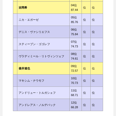
04位
吉岡希
位
位
87.44
05位
ニカ・エガーゼ
位
位
85.76
06位
デニス・ヴァシリエフス
位
位
75.84
07位
スティーブン・ゴゴレフ
位
位
74.73
08位
ヴラディミール・リトヴィンツェフ
位
位
74.61
09位
壷井達也
位
位
72.57
10位
マキシム・ナウモフ
位
位
70.73
11位
アンドリュー・トルガシェフ
位
位
68.71
12位
アンドレアス・ノルデバック
位
位
66.28