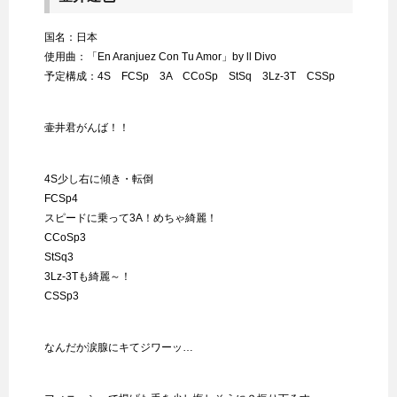
国名：日本
使用曲：「En Aranjuez Con Tu Amor」by ll Divo
予定構成：4S FCSp 3A CCoSp StSq 3Lz-3T CSSp
壷井君がんば！！
4S少し右に傾き・転倒
FCSp4
スピードに乗って3A！めちゃ綺麗！
CCoSp3
StSq3
3Lz-3Tも綺麗～！
CSSp3
なんだか涙腺にキてジワーッ…