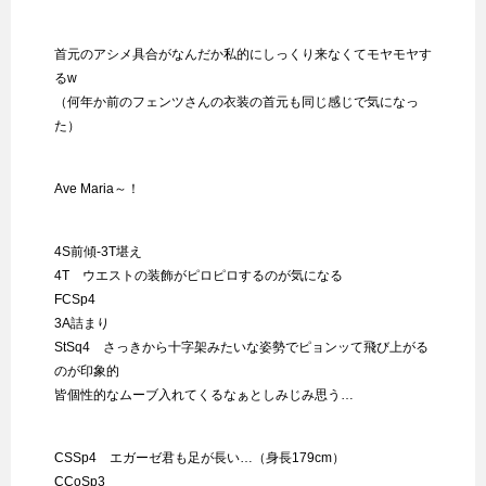
首元のアシメ具合がなんだか私的にしっくり来なくてモヤモヤす
るw
（何年か前のフェンツさんの衣装の首元も同じ感じで気になっ
た）
Ave Maria～！
4S前傾-3T堪え
4T ウエストの装飾がピロピロするのが気になる
FCSp4
3A詰まり
StSq4 さっきから十字架みたいな姿勢でピョンッて飛び上がる
のが印象的
皆個性的なムーブ入れてくるなぁとしみじみ思う…
CSSp4 エガーゼ君も足が長い…（身長179cm）
CCoSp3