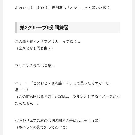
おぉぉ～！！！87！！吉岡君も「オッ！」っと驚いた感じ
第2グループ6分間練習
この曲を聞くと「アメリカ」って感じ…
（全米とかも同じ曲？）
マリニンのラスボス感…
ハッ… 「このおヒゲさん誰！？」って思ったらエガーゼ
君…！！
（この前も同じ驚き方した記憶… ツルンとしてるイメージだっ
たんだもん…）
ヴァシリエフス君のお胸の開き具合にもハッ！（驚）
（ネペラ？の見て知ってたけど）