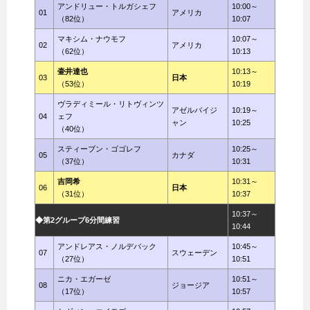
アンドリュー・トルガシェフ
10:00～
01
アメリカ
（82位）
10:07
マキシム・ナウモフ
10:07～
02
アメリカ
（62位）
10:13
壷井達也
10:13～
03
日本
（53位）
10:19
ヴラディミール・リトヴィンツ
アゼルバイジ
10:19～
04
ェフ
ャン
10:25
（40位）
スティーブン・ゴゴレフ
10:25～
05
カナダ
（37位）
10:31
吉岡希
10:31～
06
日本
（31位）
10:37
10:37～
◆第2グループ6分間練習
10:44
アンドレアス・ノルデバック
10:45～
07
スウェーデン
（27位）
10:51
ニカ・エガーゼ
10:51～
08
ジョージア
（17位）
10:57