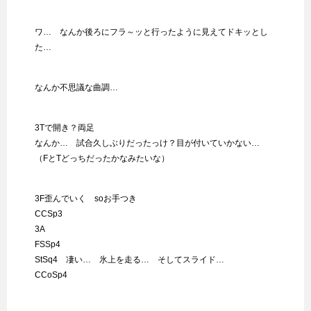
ワ… なんか後ろにフラ～ッと行ったように見えてドキッとし
た…
なんか不思議な曲調…
3Tで開き？両足
なんか… 試合久しぶりだったっけ？目が付いていかない…
（FとTどっちだったかなみたいな）
3F歪んでいく soお手つき
CCSp3
3A
FSSp4
StSq4 凄い… 氷上を走る… そしてスライド…
CCoSp4