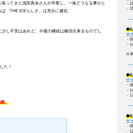
を引っ張ってきた浅田真央さんが卒業し、一体どうなる事かと
・1
・1
れば「THE ICEらしさ」は充分に健在。
◆8
に少し不安はあれど、今後の継続は確信出来るものでし
サマ
・0
・1
※
した！
◆8
サマ
・0
・14
・17
掲載。
◆8
サマ
・0
・1