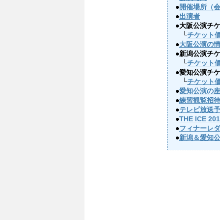
●
開催場所（
●
出演者
●大阪公演チ
└
チケット
●
大阪公演の
●新潟公演チ
└
チケット
●愛知公演チ
└
チケット
●
愛知公演の
●
練習観覧招
●
テレビ放送
●
THE ICE 
●
フィナーレ
●
新潟＆愛知