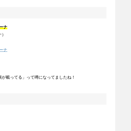
ーナ
ナ）
ーナ
演が載ってる」って噂になってましたね！