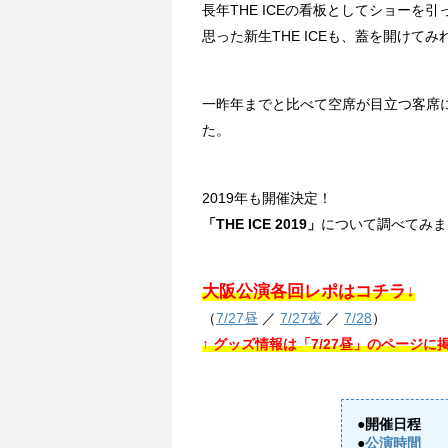
長年THE ICEの看板としてショー
思った新生THE ICEも、蓋を開けてみ
一昨年までと比べて空席が目立つ客席
た。
2019年も開催決定！
「THE ICE 2019」
について調べてみま
大阪公演各回レポはコチラ↓
（
7/27昼
／
7/27夜
／
7/28
）
↑ グッズ情報は「7/27昼」のページに
●開催日程
●
公演時間