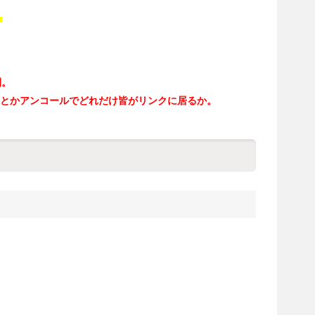
）
間。
回とかアンコールでどれだけ皆がリンクに居るか。