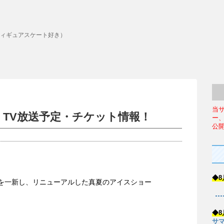
ィギュアスケート好き）
当
出演者・TV放送予定・チケット情報！
ー
公
◆8
トを一新し、リニューアルした真夏のアイスショー
◆8
サマ