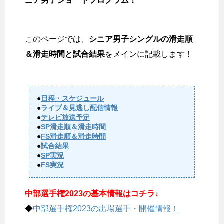
ニア男子ショートプログラム！
このページでは、
シニア男子シングルの滑走順
＆滑走時間と試合結果
をメインに記載します！
●
日程・スケジュール
●
ライブ＆見逃し配信情報
●
テレビ放送予定
●
SP滑走順＆滑走時間
●
FS滑走順＆滑走時間
●
試合結果
●
SP実況
●
FS実況
中部選手権2023の基本情報はコチラ↓
◆
中部選手権2023の出場選手・開催情報！