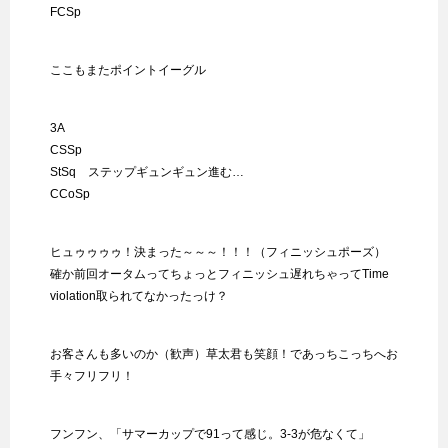
FCSp
ここもまたポイントイーグル
3A
CSSp
StSq ステップギュンギュン進む…
CCoSp
ヒュゥゥゥゥ！決まった～～～！！！（フィニッシュポーズ）
確か前回オータムってちょっとフィニッシュ遅れちゃってTime
violation取られてなかったっけ？
お客さんも多いのか（歓声）草太君も笑顔！であっちこっちへお
手々フリフリ！
フンフン、「サマーカップで91って感じ。3-3が危なくて」