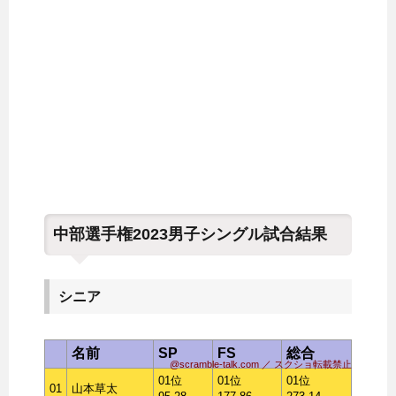
中部選手権2023男子シングル試合結果
シニア
名前
SP
FS
総合
@scramble-talk.com ／ スクショ転載禁止
01位
01位
01位
01
山本草太