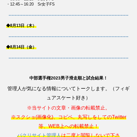
・12:45～16:20 Sr女子FS
◆8月13日（木）
◆8月14日（金）
中部選手権2023男子滑走順と試合結果！
管理人が気になる情報についてトークします。（フィギ
ュアスケート好き）
※当サイトの文章・画像の転載禁止。
※スクショ(画像化)、コピペ、丸写しをしてのTwitter
等、WEB上への転載禁止！
パクリサイト管理人
は二度と閲覧しないで下さ