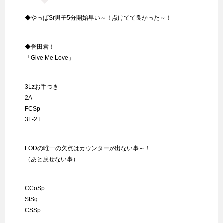
◆やっぱSr男子5分開始早い～！点けてて良かった～！
◆誉田君！
「Give Me Love」
3Lzお手つき
2A
FCSp
3F-2T
FODの唯一の欠点はカウンターが出ない事～！
（あと戻せない事）
CCoSp
StSq
CSSp