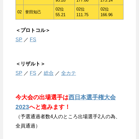
95.28
177.86
273.14
02位
02位
02位
02
誉田知己
55.21
111.75
166.96
＜プロトコル＞
SP
／
FS
＜リザルト＞
SP
／
FS
／
総合
／
全カテ
今大会の出場選手は
西日本選手権大会
2023
へと進みます！
（予選通過者数4人のところ出場選手2人の為、
全員通過）