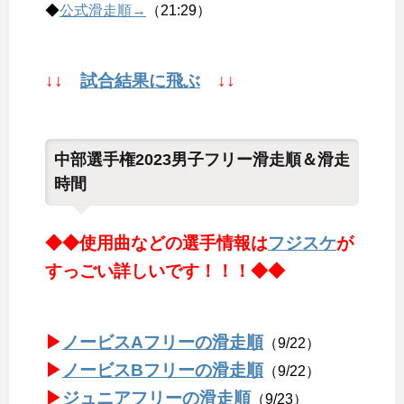
◆
公式滑走順→
（21:29）
↓↓
試合結果に飛ぶ
↓↓
中部選手権2023男子フリー滑走順＆滑走
時間
◆◆使用曲などの選手情報は
フジスケ
が
すっごい詳しいです！！！◆◆
▶
ノービスAフリーの滑走順
（9/22）
▶
ノービスBフリーの滑走順
（9/22）
▶
ジュニアフリーの滑走順
（9/23）