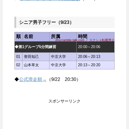
シニア男子フリー（9/23）
順
名前
所属
時間
@scramble-talk.com ／ スクショ転載禁止
◆第1グループ6分間練習
20:00～20:06
01
誉田知己
中京大学
20:06～20:13
02
山本草太
中京大学
20:13～20:20
◆
公式滑走順→
（9/22 20:30）
スポンサーリンク