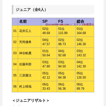
ジュニア（全6人）
名前
SP
FS
総合
@scramble-talk.com ／ スクショ転載禁止
02位
01位
01位
01
花井広人
48.69
115.99
164.68
04位
02位
02位
02
芳岡優希
47.57
98.73
146.30
01位
04位
03位
03
神谷帆鷹
50.64
92.68
143.32
03位
03位
04位
04
佐藤和那
47.80
94.50
142.30
05位
05位
05位
05
三原庸汰
42.12
84.38
126.50
06位
06位
06位
06
村上晴哉
33.43
56.36
89.79
＜ジュニアリザルト＞