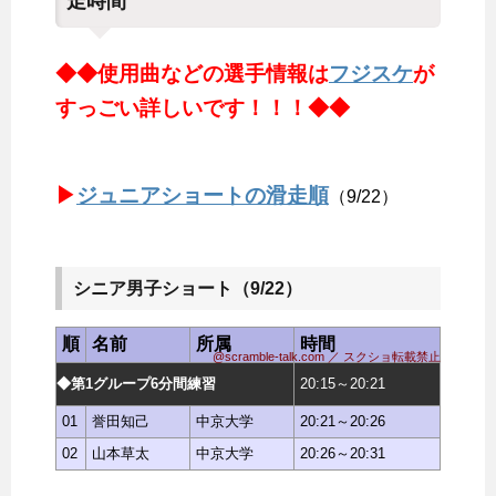
走時間
◆◆使用曲などの選手情報は
フジスケ
が
すっごい詳しいです！！！◆◆
▶
ジュニアショートの滑走順
（9/22）
シニア男子ショート（9/22）
順
名前
所属
時間
@scramble-talk.com ／ スクショ転載禁止
◆第1グループ6分間練習
20:15～20:21
01
誉田知己
中京大学
20:21～20:26
02
山本草太
中京大学
20:26～20:31