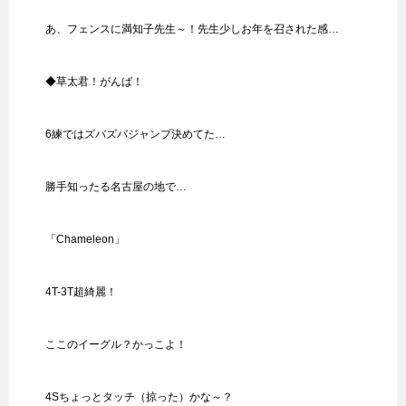
あ、フェンスに満知子先生～！先生少しお年を召された感…
◆草太君！がんば！
6練ではズバズバジャンプ決めてた…
勝手知ったる名古屋の地で…
「Chameleon」
4T-3T超綺麗！
ここのイーグル？かっこよ！
4Sちょっとタッチ（掠った）かな～？