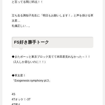
と言ってる間に95点！！
立ち去る満知子先生に「明日もお願いします！」と声を掛ける草
太君…
礼儀正しい…。
FS好き勝手トーク
◆またボーッと東京ブロック見てて本田君見れなかった～！！
（2人しか居ないのに！！）
◆草太君！
「Exogenesis symphony pt.3」
4S
4Tオッケ！-3T
4T堪え