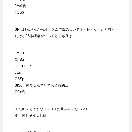
3A転倒
FCSp
SPはげんさんからオータムで緩急ついて凄く良くなったと思っ
たけどFSも緩急がついてとても良き
3A-2T
ChSq
3F-1Eu-3S
3Lz
CSSp
StSq 終盤なんてとても情熱的…
CCoSp
まだキツそうかな～？（まだ馴染んでない？）
少し苦しそうなお顔