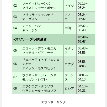
ゾーイ・ジョーンズ
03:15～
02
ドイツ
クリストファー・ボヤジ
03:24
マリッサ・キャステリ
アメリ
03:24～
03
マーヴィン・トラン
カ
03:32
チェン・ペン
03:32～
04
中国
ヤン・ジン
03:40
03:40～
■第2グループ6分間練習
03:47
ニコーレ・デラ・モニカ
イタリ
03:48～
05
マッテオ・グアリーゼ
ア
03:56
リュボーフィ・イリュシェ
03:56～
06
チキナ
カナダ
04:05
ディラン・モスコビッチ
ヴァネッサ・ジェームス
フラン
04:05～
07
モルガン・シプレ
ス
04:13
エフゲニア・タラソワ
04:13～
08
ロシア
ウラジミール・モロゾフ
04:21
スポンサーリンク