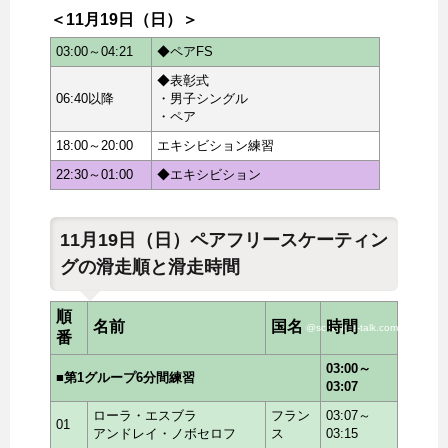
＜11月19日（日）＞
03:00～04:21
◆ペアFS
◆表彰式
06:40以降
・男子シングル
・ペア
18:00～20:00
エキシビション練習
22:30～01:00
◆エキシビション
11月19日（日）ペアフリースケーティン
グの滑走順と滑走時間
順
名前
国名
時間
@scramble-talk.com
番
03:00～
■第1グループ6分間練習
03:07
ローラ・エスブラ
フラン
03:07～
01
アンドレイ・ノボセロフ
ス
03:15