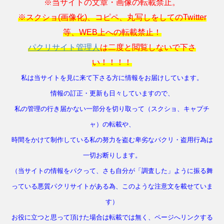
※当サイトの文章・画像の転載禁止。
※スクショ(画像化)、コピペ、丸写しをしてのTwitter
等、WEB上への転載禁止！
パクリサイト管理人
は二度と閲覧しないで下さ
い！！！！
私は当サイトを見に来て下さる方に情報をお届けしています。
情報の訂正・更新も日々していますので、
私の管理の行き届かない一部分を切り取って（スクショ、キャプチ
ャ）の転載や、
時間をかけて制作している私の努力を盗む卑劣なパクリ・盗用行為は
一切お断りします。
（当サイトの情報をパクって、さも自分が「調査した」ように振る舞
っている悪質パクリサイトがある為、このような注意文を載せていま
す）
お役に立つと思って頂けた場合は転載では無く、ページへリンクする