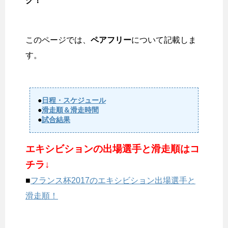
グ！
このページでは、
ペアフリー
について記載しま
す。
●
日程・スケジュール
●
滑走順＆滑走時間
●
試合結果
エキシビションの出場選手と滑走順はコ
チラ↓
■
フランス杯2017のエキシビション出場選手と
滑走順！