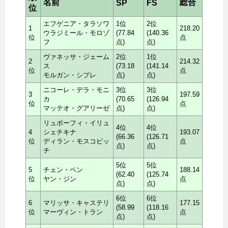
名前
総合
SP
FS
位
エフゲニア・タラソワ
1位
2位
1
218.20
ウラジミール・モロゾ
(77.84
(140.36
位
点
フ
点)
点)
ヴァネッサ・ジェーム
2位
1位
2
214.32
ス
(73.18
(141.14
位
点
モルガン・シプレ
点)
点)
ニコーレ・デラ・モニ
3位
3位
3
197.59
カ
(70.65
(126.94
位
点
マッテオ・グアリーゼ
点)
点)
リュボーフィ・イリュ
4位
4位
4
シェチキナ
193.07
(66.36
(126.71
位
ディラン・モスコビッ
点
点)
点)
チ
5位
5位
5
チェン・ペン
188.14
(62.40
(125.74
位
ヤン・ジン
点
点)
点)
6位
6位
6
マリッサ・キャステリ
177.15
(58.99
(118.16
位
マーヴィン・トラン
点
点)
点)