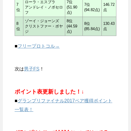
ローラ・エスブラ
7位
7
7位
146.72
アンドレイ・ノボセロ
(51.90
位
(94.82点)
点
フ
点)
ゾーイ・ジョーンズ
8位
8
8位
130.43
クリストファー・ボヤ
(44.59
位
(85.84点)
点
ジ
点)
■
フリープロトコル→
次は
男子FS
！
ポイント表更新しました！↓
■
グランプリファイナル2017ペア獲得ポイント
一覧表！