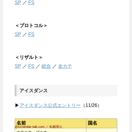
SP
／
FS
＜プロトコル＞
SP
／
FS
＜リザルト＞
SP
／
FS
／
総合
／
全カテ
アイスダンス
▶
アイスダンス公式エントリー
（11/26）
名前
国名
@scramble-talk.com ／ 転載禁止