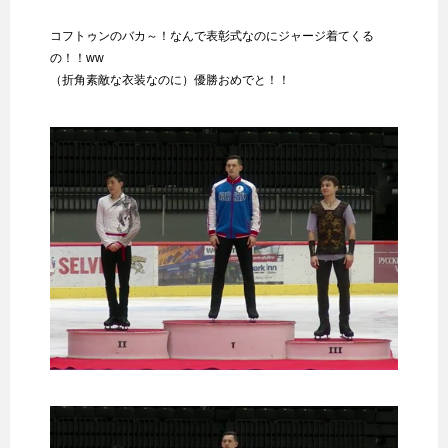
コフトゥンのバカ～！なんで表彰式なのにジャージ着てくる
の！！ww
（折角素敵な衣装なのに）優勝おめでと！！