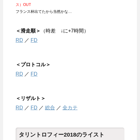
ス）OUT
フランス杯出てたから当然かな…
＜滑走順＞
（時差 ↓に+7時間）
RD
／
FD
＜プロトコル＞
RD
／
FD
＜リザルト＞
RD
／
FD
／
総合
／
全カテ
タリントロフィー2018のライスト