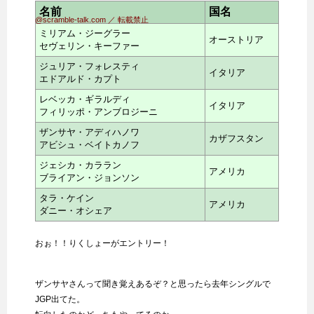
名前
国名
@scramble-talk.com ／ 転載禁止
ミリアム・ジーグラー
オーストリア
セヴェリン・キーファー
ジュリア・フォレスティ
イタリア
エドアルド・カプト
レベッカ・ギラルディ
イタリア
フィリッポ・アンブロジーニ
ザンサヤ・アディハノワ
カザフスタン
アビシュ・ベイトカノフ
ジェシカ・カララン
アメリカ
ブライアン・ジョンソン
タラ・ケイン
アメリカ
ダニー・オシェア
おぉ！！りくしょーがエントリー！
ザンサヤさんって聞き覚えあるぞ？と思ったら去年シングルで
JGP出てた。