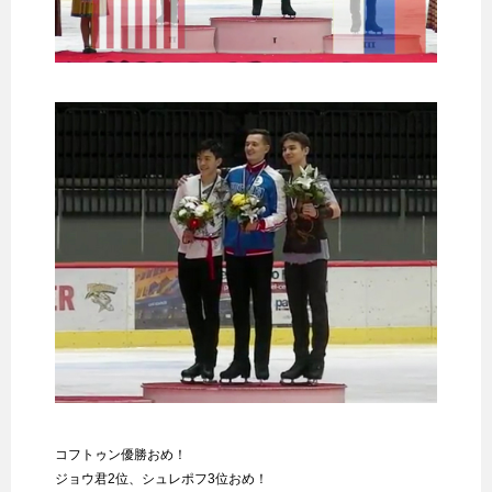
コフトゥン優勝おめ！
ジョウ君2位、シュレポフ3位おめ！