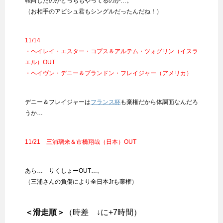
転向したのかどっちもやってるのか…。
（お相手のアビシュ君もシングルだったんだね！）
11/14
・ヘイレイ・エスター・コプス＆アルテム・ツォグリン（イスラ
エル）OUT
・ヘイヴン・デニー＆ブランドン・フレイジャー（アメリカ）
デニー＆フレイジャーは
フランス杯
も棄権だから体調面なんだろ
うか…
11/21 三浦璃来＆市橋翔哉（日本）OUT
あら… りくしょーOUT…。
（三浦さんの負傷により全日本Jrも棄権）
＜滑走順＞
（時差 ↓に+7時間）