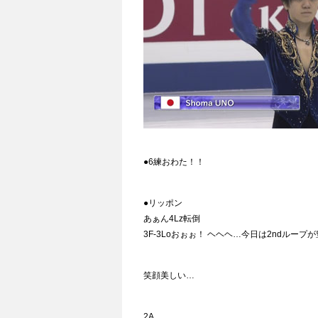
●6練おわた！！
●リッポン
あぁん4Lz転倒
3F-3Loおぉぉ！ ヘヘヘ…今日は2ndループ
笑顔美しい…
2A