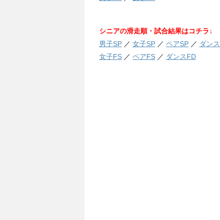
シニアの滑走順・試合結果はコチラ↓
男子SP
／
女子SP
／
ペアSP
／
ダンス
女子FS
／
ペアFS
／
ダンスFD