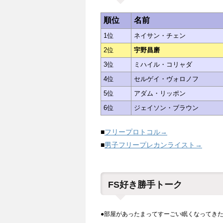
順位
名前
1位
ネイサン・チェン
2位
宇野昌磨
3位
ミハイル・コリャダ
4位
セルゲイ・ヴォロノフ
5位
アダム・リッポン
6位
ジェイソン・ブラウン
■
フリープロトコル→
■
男子フリープレカンライスト→
FS好き勝手トーク
●部屋があったまってすーごい眠くなってき