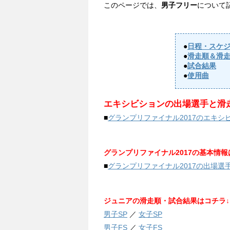
このページでは、
男子フリー
について
●
日程・スケ
●
滑走順＆滑
●
試合結果
●
使用曲
エキシビションの出場選手と滑
■
グランプリファイナル2017のエキ
グランプリファイナル2017の基本情報
■
グランプリファイナル2017の出場
ジュニアの滑走順・試合結果はコチラ↓
男子SP
／
女子SP
男子FS
／
女子FS