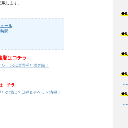
記載します。
◆8
ジュール
走時間
◆8
◆8
走順はコチラ↓
シビション出場選手と滑走順！
◆8
はコチラ↓
選手と会場は？日程＆チケット情報！
◆8