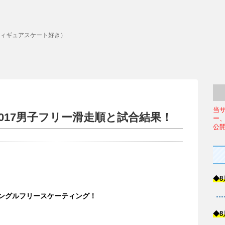
ィギュアスケート好き）
当
017男子フリー滑走順と試合結果！
ー
公
◆8
シングルフリースケーティング！
◆8