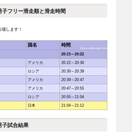
7男子フリー滑走順と滑走時間
出場します！
国名
時間
@scramble-talk.com
20:15～20:22
アメリカ
20:22～20:30
ロシア
20:30～20:39
アメリカ
20:39～20:47
アメリカ
20:47～20:55
ロシア
20:55～21:04
日本
21:04～21:12
男子試合結果