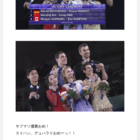
サフマソ優勝おめ！
スイハン、デュハラドおめーっ！！