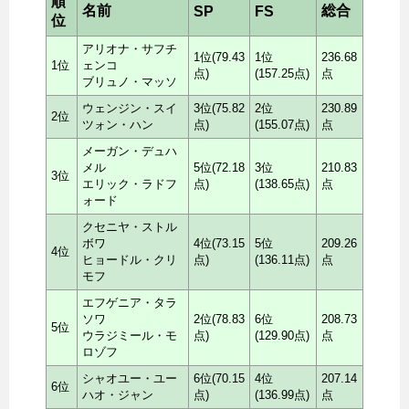
順
名前
総合
SP
FS
位
アリオナ・サフチ
1位(79.43
1位
236.68
1位
ェンコ
点)
(157.25点)
点
ブリュノ・マッソ
ウェンジン・スイ
3位(75.82
2位
230.89
2位
ツォン・ハン
点)
(155.07点)
点
メーガン・デュハ
メル
5位(72.18
3位
210.83
3位
エリック・ラドフ
点)
(138.65点)
点
ォード
クセニヤ・ストル
ボワ
4位(73.15
5位
209.26
4位
ヒョードル・クリ
点)
(136.11点)
点
モフ
エフゲニア・タラ
ソワ
2位(78.83
6位
208.73
5位
ウラジミール・モ
点)
(129.90点)
点
ロゾフ
シャオユー・ユー
6位(70.15
4位
207.14
6位
ハオ・ジャン
点)
(136.99点)
点