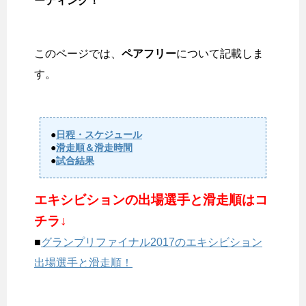
ーティング！
このページでは、
ペアフリー
について記載しま
す。
●
日程・スケジュール
●
滑走順＆滑走時間
●
試合結果
エキシビションの出場選手と滑走順はコ
チラ↓
■
グランプリファイナル2017のエキシビション
出場選手と滑走順！