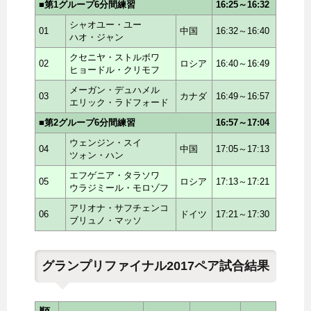
■第1グループ6分間練習
16:25～16:32
シャオユー・ユー
01
中国
16:32～16:40
ハオ・ジャン
クセニヤ・ストルボワ
02
ロシア
16:40～16:49
ヒョードル・クリモフ
メーガン・デュハメル
03
カナダ
16:49～16:57
エリック・ラドフォード
■第2グループ6分間練習
16:57～17:04
ウェンジン・スイ
04
中国
17:05～17:13
ツォン・ハン
エフゲニア・タラソワ
05
ロシア
17:13～17:21
ウラジミール・モロゾフ
アリオナ・サフチェンコ
06
ドイツ
17:21～17:30
ブリュノ・マッソ
グランプリファイナル2017ペア試合結果