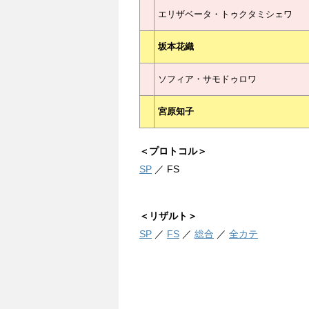
エリザベータ・トゥクタミシェワ
坂本花織
ソフィア・サモドゥロワ
宮原知子
＜プロトコル＞
SP
／ FS
＜リザルト＞
SP
／
FS
／
総合
／
全カテ