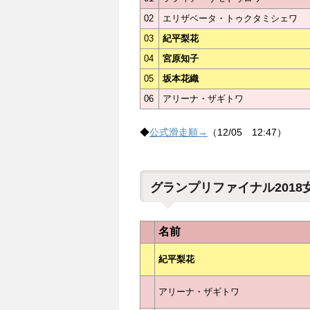
02
エリザベータ・トゥクタミシェワ
03
紀平梨花
04
宮原知子
05
坂本花織
06
アリーナ・ザギトワ
◆
公式滑走順→
（12/05 12:47）
グランプリファイナル201
名前
紀平梨花
アリーナ・ザギトワ