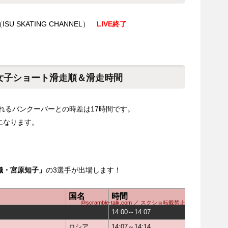
（ISU SKATING CHANNEL）
LIVE終了
8女子ショート滑走順＆滑走時間
われるバンクーバーとの時差は17時間です。
になります。
）
織・宮原知子」
の3選手が出場します！
国名
時間
@scramble-talk.com ／ スクショ転載禁止
14:00～14:07
ロシア
14:07～14:14