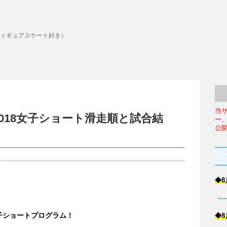
ィギュアスケート好き）
当
018女子ショート滑走順と試合結
ー
公
◆8
女子ショートプログラム！
◆8