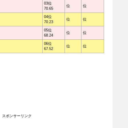
03位
位
位
70.65
04位
位
位
70.23
05位
位
位
68.24
06位
位
位
67.52
スポンサーリンク