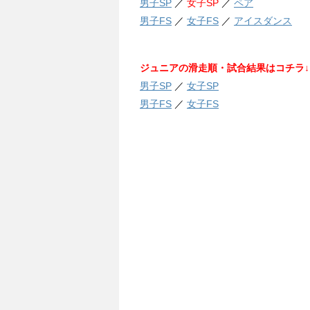
男子SP
／
女子SP
／
ペア
男子FS
／
女子FS
／
アイスダンス
ジュニアの滑走順・試合結果はコチラ↓
男子SP
／
女子SP
男子FS
／
女子FS