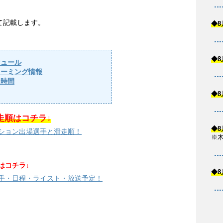
て記載します。
◆8
◆8
ジュール
リーミング情報
走時間
◆8
走順はコチラ↓
◆8
ビション出場選手と滑走順！
※
はコチラ↓
◆8
選手・日程・ライスト・放送予定！