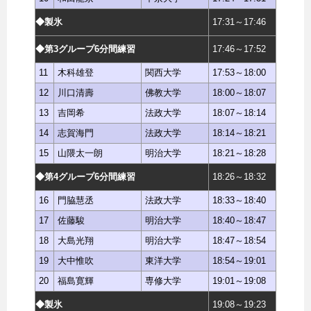
◆製氷
17:31～17:46
◆第3グループ6分間練習
17:46～17:52
11
木科雄登
関西大学
17:53～18:00
12
川口清壽
佛教大学
18:00～18:07
13
吉岡希
法政大学
18:07～18:14
14
志賀海門
法政大学
18:14～18:21
15
山隈太一朗
明治大学
18:21～18:28
◆第4グループ6分間練習
18:26～18:32
16
門脇慧丞
法政大学
18:33～18:40
17
佐藤駿
明治大学
18:40～18:47
18
大島光翔
明治大学
18:47～18:54
19
大中惟吹
東洋大学
18:54～19:01
20
福島寛輝
専修大学
19:01～19:08
◆製氷
19:08～19:23