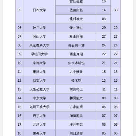
古庄優雅
16
05
日本大学
佐藤由基
14
33
北村凌大
03
06
神戸大学
壷井達也
29
29
07
岡山大学
杉山匠海
27
27
08
東京理科大学
長谷川一輝
24
24
09
早稲田大学
西山真瑚
22
22
10
京都大学
佐々木晴也
21
21
11
東洋大学
大中惟吹
15
15
12
就実大学
鈴木空
13
13
13
大阪公立大学
前川裕士
11
11
14
中京大学
和田龍京
09
09
15
九州工業大学
古家龍磨
08
08
16
岩手大学
加藤海里
07
07
17
北洋大学
坪井聖弥
06
06
18
佛教大学
川口清壽
05
05