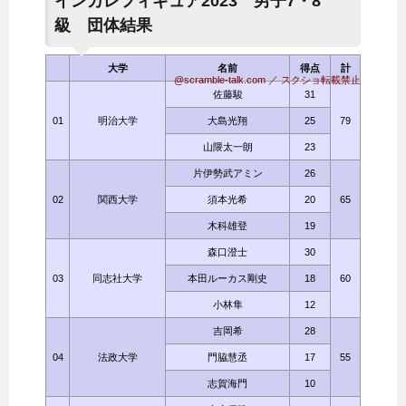
インカレフィギュア2023 男子7・8
級 団体結果
大学
名前
得点
計
@scramble-talk.com ／ スクショ転載禁止
佐藤駿
31
01
明治大学
大島光翔
25
79
山隈太一朗
23
片伊勢武アミン
26
02
関西大学
須本光希
20
65
木科雄登
19
森口澄士
30
03
同志社大学
本田ルーカス剛史
18
60
小林隼
12
吉岡希
28
04
法政大学
門脇慧丞
17
55
志賀海門
10