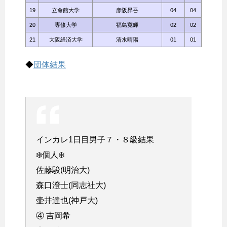
19
立命館大学
彦阪昇吾
04
04
20
専修大学
福島寛輝
02
02
21
大阪経済大学
清水晴陽
01
01
◆
団体結果
インカレ1日目男子７・８級結果
❄️個人❄️
佐藤駿(明治大)
森口澄士(同志社大)
壷井達也(神戸大)
④ 吉岡希