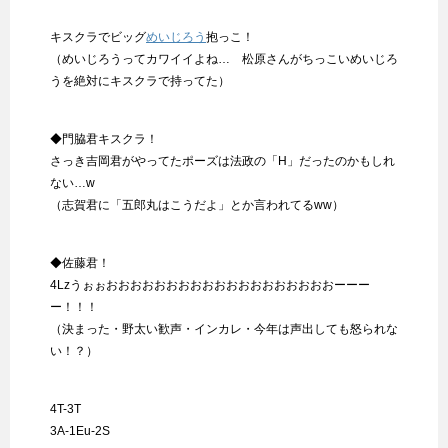
キスクラでビッグ
めいじろう
抱っこ！
（めいじろうってカワイイよね… 松原さんがちっこいめいじろ
うを絶対にキスクラで持ってた）
◆門脇君キスクラ！
さっき吉岡君がやってたポーズは法政の「H」だったのかもしれ
ない…w
（志賀君に「五郎丸はこうだよ」とか言われてるww）
◆佐藤君！
4Lzうぉぉおおおおおおおおおおおおおおおおおおおーーー
ー！！！
（決まった・野太い歓声・インカレ・今年は声出しても怒られな
い！？）
4T-3T
3A-1Eu-2S