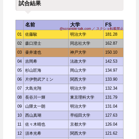
試合結果
名前
大学
FS
@scramble-talk.com ／ スクショ転載禁止
01
佐藤駿
明治大学
181.28
02
森口澄士
同志社大学
162.87
03
壷井達也
神戸大学
150.10
04
吉岡希
法政大学
142.53
05
杉山匠海
岡山大学
134.97
06
片伊勢武アミン
関西大学
133.90
07
大島光翔
明治大学
132.34
08
長谷川一輝
東京理科大学
131.79
09
山隈太一朗
明治大学
131.04
10
西山真瑚
早稲田大学
127.63
11
佐々木晴也
京都大学
126.04
12
須本光希
関西大学
121.62