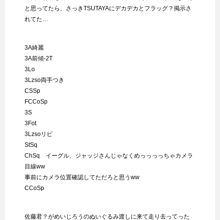
と思ってたら、さっきTSUTAYAにデカデカとフラッグ？掲示さ
れてた…
3A綺麗
3A前傾-2T
3Lo
3Lzso両手つき
CSSp
FCCoSp
3S
3Fot
3Lzsoリピ
StSq
ChSq イーグル、ジャッジさんじゃなくめっっっっちゃカメラ
目線ww
事前にカメラ位置確認してただろと思うww
CCoSp
佐藤君？がめいじろうのぬいぐるみ渡しに来て走り去ってった