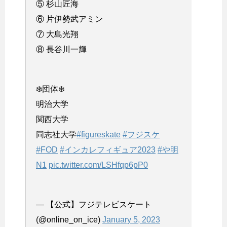
⑤ 杉山匠海
⑥ 片伊勢武アミン
⑦ 大島光翔
⑧ 長谷川一輝
❄️団体❄️
明治大学
関西大学
同志社大学
#figureskate
#フジスケ
#FOD
#インカレフィギュア2023
#や明
N1
pic.twitter.com/LSHfqp6pP0
— 【公式】フジテレビスケート
(@online_on_ice)
January 5, 2023