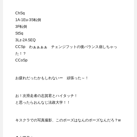
ChSq
1A-1Eu-3S転倒
3F転倒
StSq
3Lz-2A SEQ
CCSp わぁぁぁぁ チェンジフットの後バランス崩しちゃっ
た！？
CCoSp
お疲れだったかもしれないー 頑張った～！
お！次滑走者の志賀君とハイタッチ！
と思ったらおんなじ法政大学！！
キスクラでの写真撮影、このポーズはなんのポーズなんだろ？w