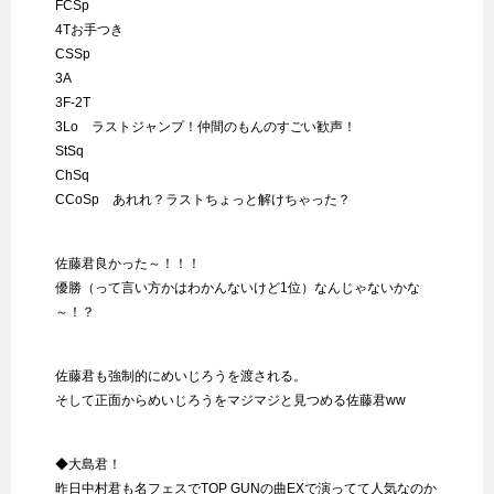
FCSp
4Tお手つき
CSSp
3A
3F-2T
3Lo ラストジャンプ！仲間のもんのすごい歓声！
StSq
ChSq
CCoSp あれれ？ラストちょっと解けちゃった？
佐藤君良かった～！！！
優勝（って言い方かはわかんないけど1位）なんじゃないかな
～！？
佐藤君も強制的にめいじろうを渡される。
そして正面からめいじろうをマジマジと見つめる佐藤君ww
◆大島君！
昨日中村君も名フェスでTOP GUNの曲EXで演ってて人気なのか