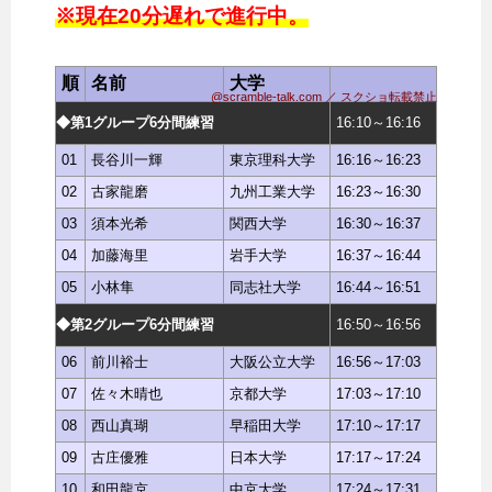
※現在20分遅れで進行中。
順
名前
大学
@scramble-talk.com ／ スクショ転載禁止
◆第1グループ6分間練習
16:10～16:16
01
長谷川一輝
東京理科大学
16:16～16:23
02
古家龍磨
九州工業大学
16:23～16:30
03
須本光希
関西大学
16:30～16:37
04
加藤海里
岩手大学
16:37～16:44
05
小林隼
同志社大学
16:44～16:51
◆第2グループ6分間練習
16:50～16:56
06
前川裕士
大阪公立大学
16:56～17:03
07
佐々木晴也
京都大学
17:03～17:10
08
西山真瑚
早稲田大学
17:10～17:17
09
古庄優雅
日本大学
17:17～17:24
10
和田龍京
中京大学
17:24～17:31