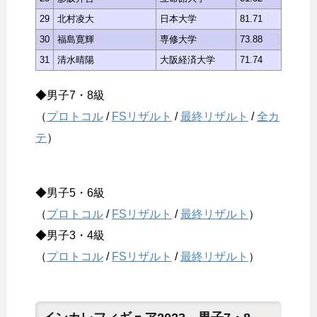
29
北村凌大
日本大学
81.71
30
福島寛輝
専修大学
73.88
31
清水晴陽
大阪経済大学
71.74
◆男子7・8級
（
プロトコル
/
FSリザルト
/
最終リザルト
/
全カ
テ
）
◆男子5・6級
（
プロトコル
/
FSリザルト
/
最終リザルト
）
◆男子3・4級
（
プロトコル
/
FSリザルト
/
最終リザルト
）