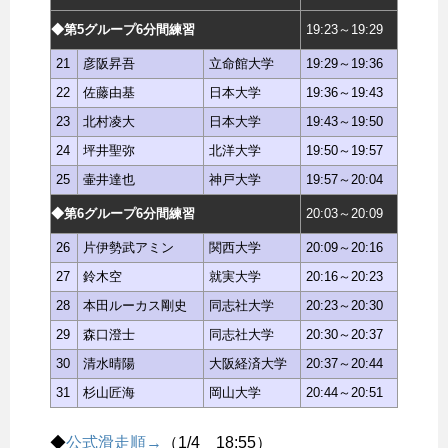
◆第5グループ6分間練習
19:23～19:29
21
彦阪昇吾
立命館大学
19:29～19:36
22
佐藤由基
日本大学
19:36～19:43
23
北村凌大
日本大学
19:43～19:50
24
坪井聖弥
北洋大学
19:50～19:57
25
壷井達也
神戸大学
19:57～20:04
◆第6グループ6分間練習
20:03～20:09
26
片伊勢武アミン
関西大学
20:09～20:16
27
鈴木空
就実大学
20:16～20:23
28
本田ルーカス剛史
同志社大学
20:23～20:30
29
森口澄士
同志社大学
20:30～20:37
30
清水晴陽
大阪経済大学
20:37～20:44
31
杉山匠海
岡山大学
20:44～20:51
◆
公式滑走順→
（1/4 18:55）