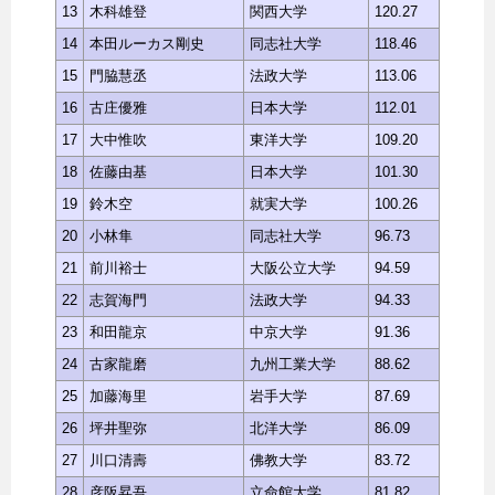
13
木科雄登
関西大学
120.27
14
本田ルーカス剛史
同志社大学
118.46
15
門脇慧丞
法政大学
113.06
16
古庄優雅
日本大学
112.01
17
大中惟吹
東洋大学
109.20
18
佐藤由基
日本大学
101.30
19
鈴木空
就実大学
100.26
20
小林隼
同志社大学
96.73
21
前川裕士
大阪公立大学
94.59
22
志賀海門
法政大学
94.33
23
和田龍京
中京大学
91.36
24
古家龍磨
九州工業大学
88.62
25
加藤海里
岩手大学
87.69
26
坪井聖弥
北洋大学
86.09
27
川口清壽
佛教大学
83.72
28
彦阪昇吾
立命館大学
81.82