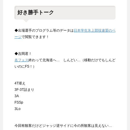
好き勝手トーク
◆出場選手のプログラム等のデータは
日本学生氷上競技連盟のペ
ージ
で閲覧できます！
◆吉岡君！
名フェス
終わって北海道へ… しんどい…（移動だけでもしんど
いのにFS！）
4T堪え
3F-3T詰まり
3A
FSSp
3Lo
今回有観客だけどジャッジ逆サイドに今の所観客は見えない…