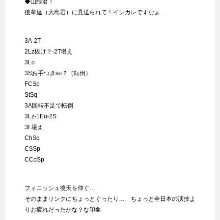
◆山隈君！
後輩達（大島君）に見送られて！インカレですなぁ…
3A-2T
2Lz抜け？-2T堪え
3Lo
3Sお手つきso？（転倒）
FCSp
StSq
3A回転不足で転倒
3Lz-1Eu-2S
3F堪え
ChSq
CSSp
CCoSp
フィニッシュ後天を仰ぐ…
そのままリンクにちょっとぐったり… ちょっと全日本の演技よ
りお疲れだったかな？な印象