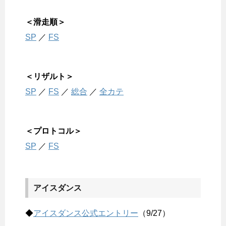
＜滑走順＞
SP
／
FS
＜リザルト＞
SP
／
FS
／
総合
／
全カテ
＜プロトコル＞
SP
／
FS
アイスダンス
◆
アイスダンス公式エントリー
（9/27）