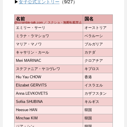
▶
女子公式エントリー
（9/27）
名前
国名
@scramble-talk.com ／ スクショ・無断転載禁止
エミリー・サーリ
オーストリア
ミラナ・ラマショワ
ベラルーシ
マリア・マノワ
ブルガリア
キャサリン・カール
カナダ
Meri MARINAC
クロアチア
ステファニア・ヤコヴレワ
キプロス
Hiu Yau CHOW
香港
Elizabet GERVITS
イスラエル
Anna LEVKOVETS
カザフスタン
Sofiia SHUBINA
キルギス
Heesue HAN
韓国
Minchae KIM
韓国
ジア・シン
韓国