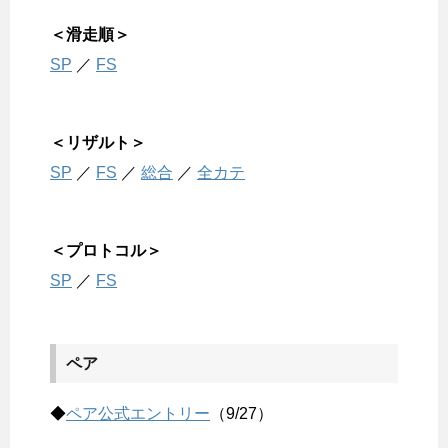
＜滑走順＞
SP
／
FS
＜リザルト＞
SP
／
FS
／
総合
／
全カテ
＜プロトコル＞
SP
／
FS
ペア
◆
ペア公式エントリー
（9/27）