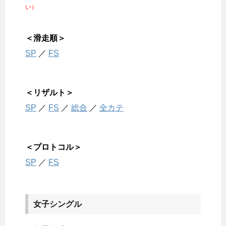
い）
＜滑走順＞
SP
／
FS
＜リザルト＞
SP
／
FS
／
総合
／
全カテ
＜プロトコル＞
SP
／
FS
女子シングル