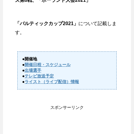
ズ第6戦、「ポーランド大会2021」
「バルティックカップ2021」
について記載しま
す。
●開催地
●
開催日程・スケジュール
●
出場選手
●
テレビ放送予定
●
ライスト（ライブ配信）情報
スポンサーリンク