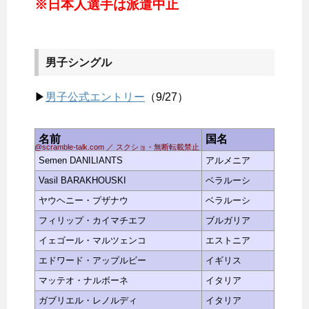
※日本人選手は派遣中止
男子シングル
▶
男子公式エントリー
（9/27）
名前
国名
@scramble-talk.com ／ スクショ・無断転載禁止
Semen DANILIANTS
アルメニア
Vasil BARAKHOUSKI
ベラルーシ
ヤウヘニー・プザナウ
ベラルーシ
フィリップ・カイマチエフ
ブルガリア
イェゴール・マルツェンコ
エストニア
エドワード・アップルビー
イギリス
マッテオ・ナルボーネ
イタリア
ガブリエル・レノルディ
イタリア