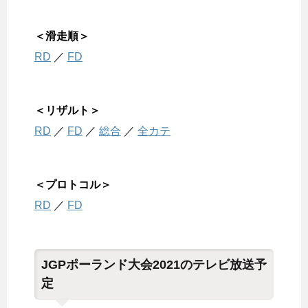
＜滑走順＞
RD
／
FD
＜リザルト＞
RD
／
FD
／
総合
／
全カテ
＜プロトコル＞
RD
／
FD
JGPポーランド大会2021のテレビ放送予
定