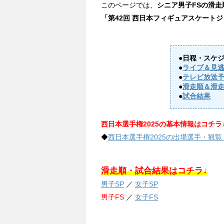
このページでは、
シニア男子FSの滑
「第42回 西日本フィギュアスケートジ
●日程・スケ
●
ライブ＆見
●
テレビ放送
●
滑走順＆滑
●
試合結果
西日本選手権2025の基本情報はコチラ
◆
西日本選手権2025の出場選手・観
滑走順・試合結果はコチラ↓
男子SP
／
女子SP
男子FS
／
女子FS