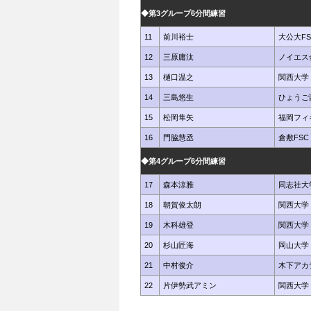
◆第3グループ6分間練習
11
前川裕士
大公大FS
12
三原庸汰
ノイエス
13
樋口温之
関西大学
14
三島悠生
ひょうご
15
松岡隼矢
福岡フィ
16
門脇慧丞
倉敷FSC
◆第4グループ6分間練習
17
森本涼雅
同志社大
18
朝賀俊太朗
関西大学
19
木科雄登
関西大学
20
杉山匠海
岡山大学
21
中村俊介
木下アカ
22
片伊勢武アミン
関西大学