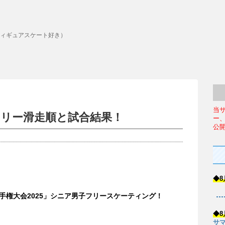
ィギュアスケート好き）
当
フリー滑走順と試合結果！
ー
公
◆8
選手権大会2025」シニア男子フリースケーティング！
◆8
サマ