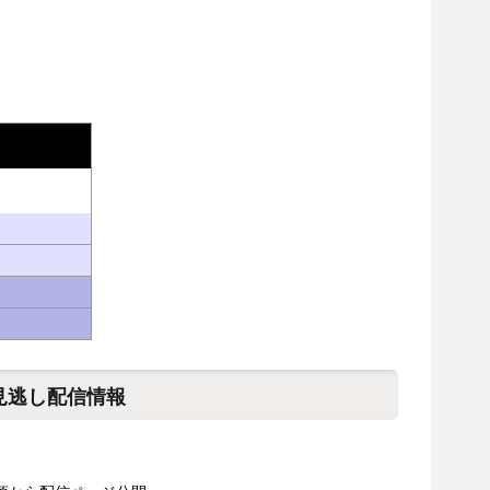
リ
見逃し配信情報
）