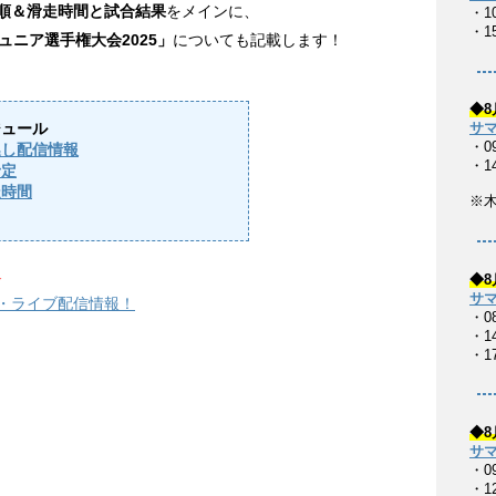
走順＆滑走時間と試合結果
をメインに、
・1
・1
ュニア選手権大会2025」
についても記載します！
◆8
ジュール
サマ
・0
逃し配信情報
・1
予定
走時間
※
↓
◆8
サマ
覧・ライブ配信情報！
・0
・14
・17
◆8
サマ
・0
・1