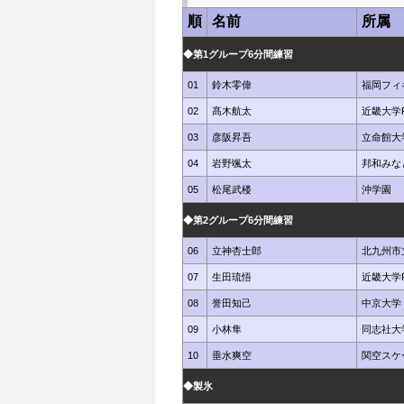
順
名前
所属
◆第1グループ6分間練習
01
鈴木零偉
福岡フィ
02
髙木航太
近畿大学
03
彦阪昇吾
立命館大
04
岩野颯太
邦和みな
05
松尾武楼
沖学園
◆第2グループ6分間練習
06
立神杏士郎
北九州市
07
生田琉悟
近畿大学
08
誉田知己
中京大学
09
小林隼
同志社大
10
垂水爽空
関空スケ
◆製氷