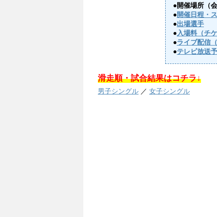
●開催場所（
●
開催日程・
●
出場選手
●
入場料（チ
●
ライブ配信
●
テレビ放送
滑走順・試合結果はコチラ↓
男子シングル
／
女子シングル