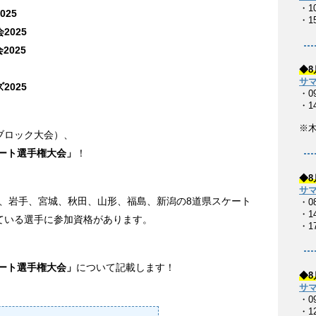
・1
25
・1
025
2025
◆8
サマ
025
・0
・1
※
ブロック大会）、
ケート選手権大会」
！
◆8
サマ
青森、岩手、宮城、秋田、山形、福島、新潟の8道県スケート
・0
・14
ている選手に参加資格があります。
・17
ケート選手権大会」
について記載します！
◆8
サマ
・0
・1