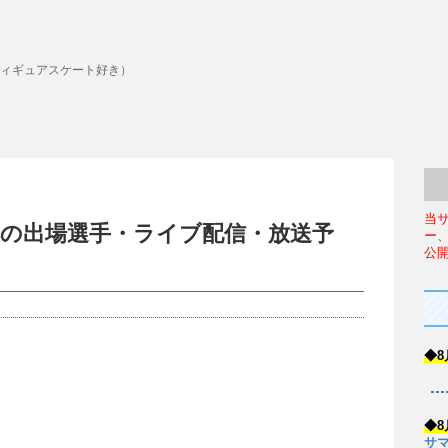
ィギュアスケート好き）
当
24の出場選手・ライブ配信・放送予
ー
公
◆8
◆8
サマ