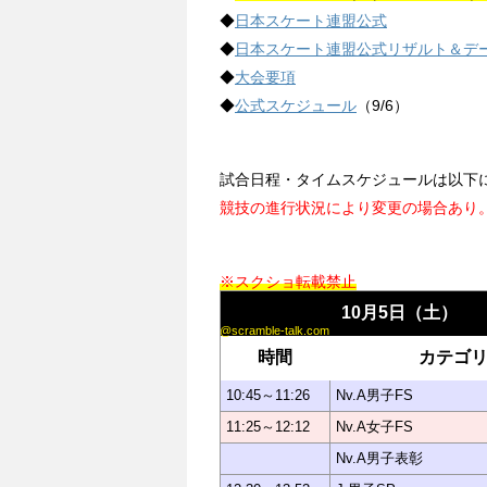
◆
日本スケート連盟公式
◆
日本スケート連盟公式リザルト＆デ
◆
大会要項
◆
公式スケジュール
（9/6）
試合日程・タイムスケジュールは以下
競技の進行状況により変更の場合あり
※スクショ転載禁止
10月5日（土）
@scramble-talk.com
時間
カテゴ
10:45～11:26
Nv.A男子FS
11:25～12:12
Nv.A女子FS
Nv.A男子表彰