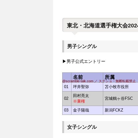
東北・北海道選手権大会202
男子シングル
▶男子公式エントリー
名前
所属
@scramble-talk.com ／ スクショ・無断転載禁止
01
坪井聖弥
苫小牧市役所
田村亮太
02
宮城鶴ヶ谷FSC
※棄権
03
金子陽哉
新潟FCKZ
女子シングル