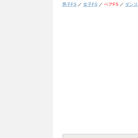
男子FS
／
女子FS
／
ペアFS
／
ダンス