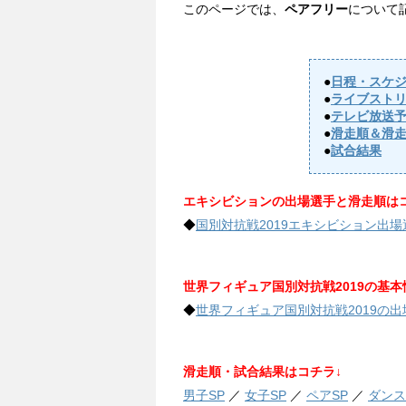
このページでは、
ペアフリー
について
●
日程・スケ
●
ライブスト
●
テレビ放送
●
滑走順＆滑
●
試合結果
エキシビションの出場選手と滑走順はコ
◆
国別対抗戦2019エキシビション出
世界フィギュア国別対抗戦2019の基本
◆
世界フィギュア国別対抗戦2019の
滑走順・試合結果はコチラ↓
男子SP
／
女子SP
／
ペアSP
／
ダンス