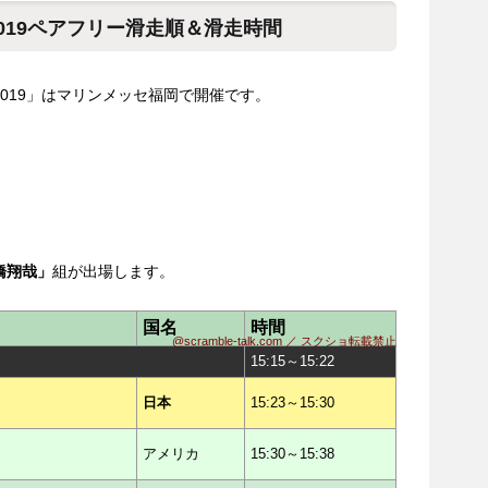
019ペアフリー滑走順＆滑走時間
019」はマリンメッセ福岡で開催です。
）
橋翔哉」
組が出場します。
国名
時間
@scramble-talk.com ／ スクショ転載禁止
15:15～15:22
日本
15:23～15:30
アメリカ
15:30～15:38