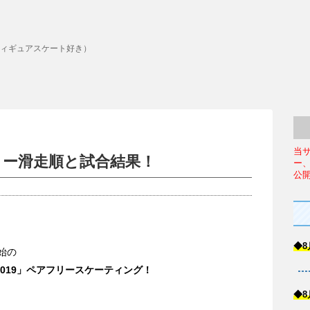
ィギュアスケート好き）
当
リー滑走順と試合結果！
ー
公
◆8
開始の
019」ペアフリースケーティング！
◆8