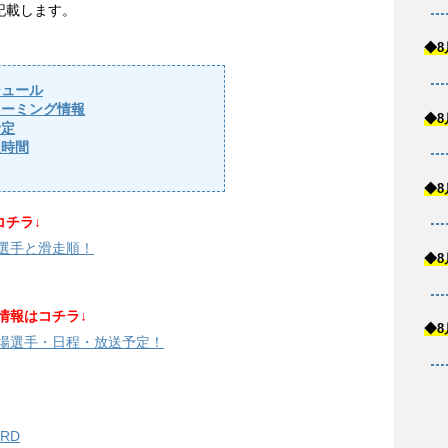
記載します。
◆8
ジュール
リーミング情報
◆8
予定
走時間
◆8
チラ↓
場選手と滑走順！
◆8
情報はコチラ↓
◆8
出場選手・日程・放送予定！
RD