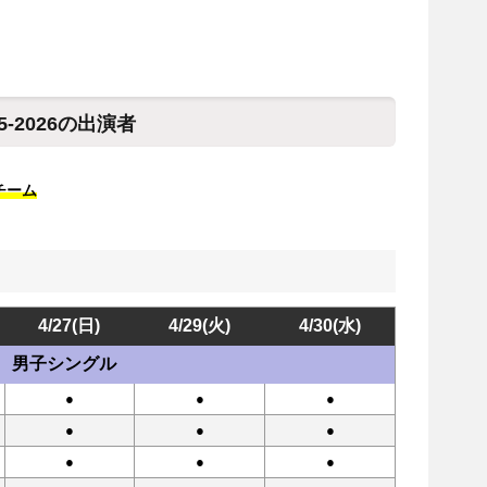
-2026の出演者
チーム
4/27(日)
4/29(火)
4/30(水)
男子シングル
●
●
●
●
●
●
●
●
●