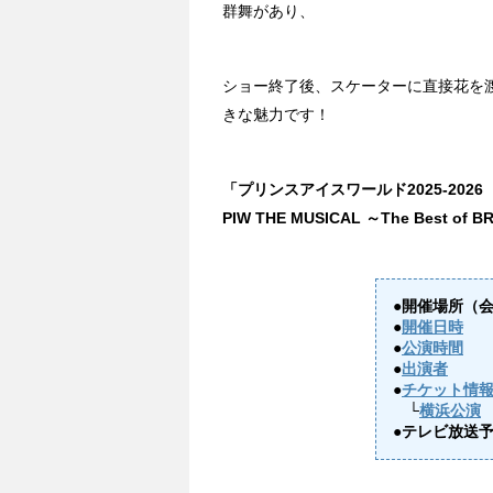
群舞があり、
ショー終了後、スケーターに直接花を渡し
きな魅力です！
「プリンスアイスワールド2025-2026
PIW THE MUSICAL ～The Best of
●開催場所（
●
開催日時
●
公演時間
●
出演者
●
チケット情
└
横浜公演
●テレビ放送