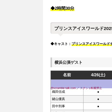
◆2時間30分
プリンスアイスワールド2025
◆キャスト：
プリンスアイスワールド
横浜公演ゲスト
名前
4/26(土)
@scramble-talk.com ／ スクショ転載禁止
織田信成
●
鍵山優真
●
田中刑事
●