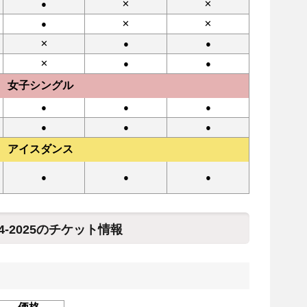
●
✕
✕
●
✕
✕
✕
●
●
✕
●
●
女子シングル
●
●
●
●
●
●
アイスダンス
●
●
●
-2025のチケット情報