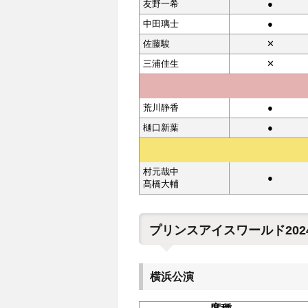
友野一希
●
中田璃士
●
佐藤駿
✕
三浦佳生
✕
荒川静香
●
樋口新葉
●
村元哉中
●
髙橋大輔
プリンスアイスワールド2024
横浜公演