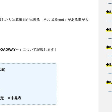
◆8
たり写真撮影が出来る「Meet＆Greet」がある事が大
◆8
◆8
 BROADWAY～」
について記載します！
◆8
会場）
◆8
報
予定 ※未発表