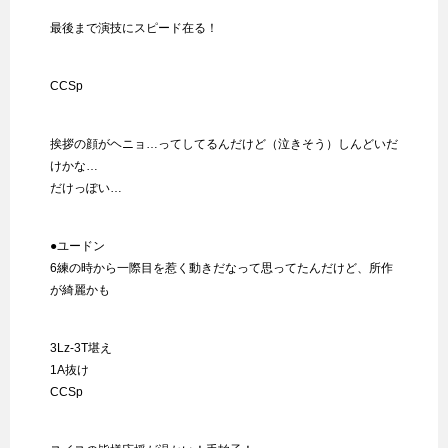
最後まで演技にスピード在る！
CCSp
挨拶の顔がヘニョ…ってしてるんだけど（泣きそう）しんどいだ
けかな…
だけっぽい…
●ユードン
6練の時から一際目を惹く動きだなって思ってたんだけど、所作
が綺麗かも
3Lz-3T堪え
1A抜け
CCSp