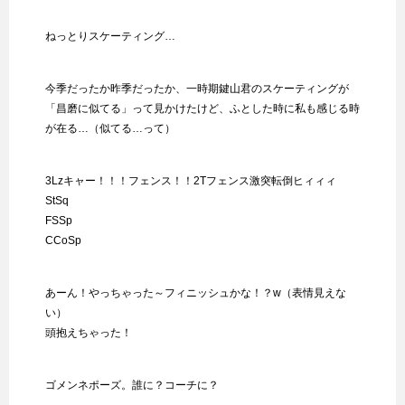
ねっとりスケーティング…
今季だったか昨季だったか、一時期鍵山君のスケーティングが
「昌磨に似てる」って見かけたけど、ふとした時に私も感じる時
が在る…（似てる…って）
3Lzキャー！！！フェンス！！2Tフェンス激突転倒ヒィィィ
StSq
FSSp
CCoSp
あーん！やっちゃった～フィニッシュかな！？w（表情見えな
い）
頭抱えちゃった！
ゴメンネポーズ。誰に？コーチに？