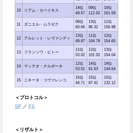
14位
09位
10位
10
リアム・カペイキス
49.57
112.02
161.59
08位
13位
11位
11
ダニエル・ムラゼク
60.66
96.32
156.98
13位
11位
12位
12
アルレット・レヴァンディ
49.87
104.78
154.65
11位
12位
13位
13
フランソワ・ピトー
53.02
101.02
154.04
12位
14位
14位
14
マッテオ・ナルボーネ
53.01
91.63
144.64
15位
15位
15位
15
ニキータ・コヴァレンコ
44.71
87.41
132.12
＜プロトコル＞
SP
／
FS
＜リザルト＞