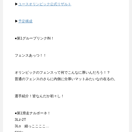
▶
ユースオリンピック公式リザルト
▶
予定構成
●第1グループリンクIN！
フェンスあっつ！！
オリンピックのフェンスって何でこんなに厚いんだろう！？
普通のフェンスのさらに内側に分厚いマットみたいなの在るの。
選手紹介！皆なんだか初々し！
●第1滑走ナルボーネ！
3Lz-2T
3Lo 細っここここ…