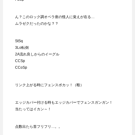
ん？このロック調オペラ座の怪人に覚えが在る…
ムラゼクだったのかな？？
StSq
3Lo転倒
2A流れ良しからのイーグル
CCSp
CCoSp
リンク上がる時にフェンスポカッ！（殴）
エッジカバー付ける時もエッジカバーでフェンスガンガン！
当たってはイカン～！
点数出たら首フリフリ…。。