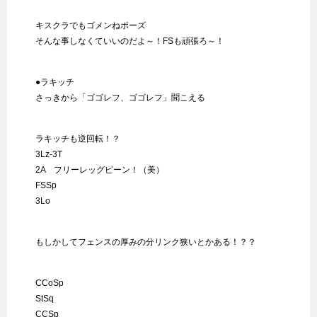
キスクラでもゴメンねポーズ
そんな事しなくていいのだよ～！FSも頑張ろ～！
●ラキッチ
さっきから「ゴゴレフ、ゴゴレフ」聞こえる
ラキッチも逆回転！？
3Lz-3T
2A フリーレッグピーン！（美）
FSSp
3Lo
もしかしてフェンスの厚みの分リンク狭いとかある！？？
CCoSp
StSq
CCSp