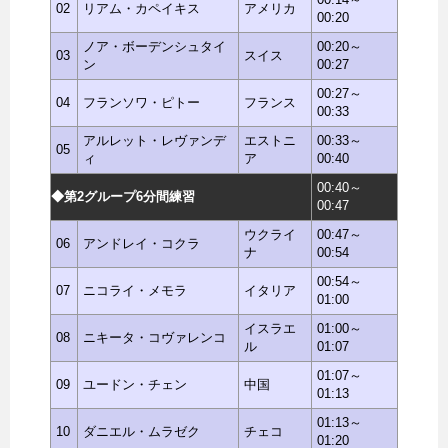
02
リアム・カペイキス
アメリカ
00:20
ノア・ボーデンシュタイ
00:20～
03
スイス
ン
00:27
00:27～
04
フランソワ・ピトー
フランス
00:33
アルレット・レヴァンデ
エストニ
00:33～
05
ィ
ア
00:40
00:40～
◆第2グループ6分間練習
00:47
ウクライ
00:47～
06
アンドレイ・コクラ
ナ
00:54
00:54～
07
ニコライ・メモラ
イタリア
01:00
イスラエ
01:00～
08
ニキータ・コヴァレンコ
ル
01:07
01:07～
09
ユードン・チェン
中国
01:13
01:13～
10
ダニエル・ムラゼク
チェコ
01:20