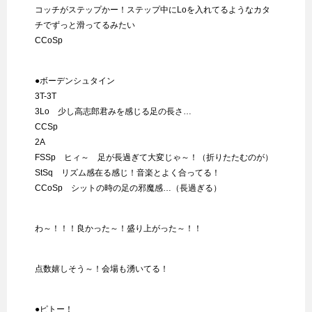
コッチがステップかー！ステップ中にLoを入れてるようなカタ
チでずっと滑ってるみたい
CCoSp
●ボーデンシュタイン
3T-3T
3Lo 少し高志郎君みを感じる足の長さ…
CCSp
2A
FSSp ヒィ～ 足が長過ぎて大変じゃ～！（折りたたむのが）
StSq リズム感在る感じ！音楽とよく合ってる！
CCoSp シットの時の足の邪魔感…（長過ぎる）
わ～！！！良かった～！盛り上がった～！！
点数嬉しそう～！会場も湧いてる！
●ピトー！