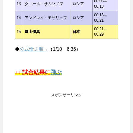
00:06～
13
ダニール・サムソノフ
ロシア
00:13
00:13～
14
アンドレイ・モザリョフ
ロシア
00:21
00:21～
15
鍵山優真
日本
00:29
◆
公式滑走順→
（1/10 6:36）
↓↓ 試合結果に
飛ぶ
スポンサーリンク