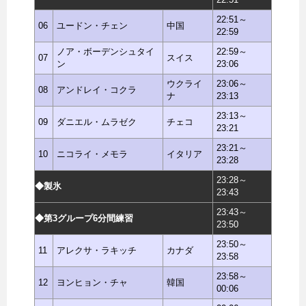
22:51～
06
ユードン・チェン
中国
22:59
ノア・ボーデンシュタイ
22:59～
07
スイス
ン
23:06
ウクライ
23:06～
08
アンドレイ・コクラ
ナ
23:13
23:13～
09
ダニエル・ムラゼク
チェコ
23:21
23:21～
10
ニコライ・メモラ
イタリア
23:28
23:28～
◆製氷
23:43
23:43～
◆第3グループ6分間練習
23:50
23:50～
11
アレクサ・ラキッチ
カナダ
23:58
23:58～
12
ヨンヒョン・チャ
韓国
00:06