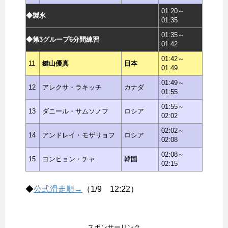
01:20～
◆製氷
01:35
01:35～
◆第3グループ6分間練習
01:42
01:42～
11
鍵山優真
日本
01:49
01:49～
12
アレクサ・ラキッチ
カナダ
01:55
01:55～
13
ダニール・サムソノフ
ロシア
02:02
02:02～
14
アンドレイ・モザリョフ
ロシア
02:08
02:08～
15
ヨンヒョン・チャ
韓国
02:15
◆
公式滑走順→
（1/9 12:22）
スポンサーリンク