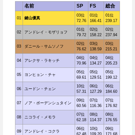
名前
SP
FS
総合
03位
01位
01位
01
鍵山優真
72.76
166.41
239.17
01位
02位
02位
02
アンドレイ・モザリョフ
79.72
158.22
237.94
02位
03位
03位
03
ダニール・サムソノフ
76.62
138.59
215.21
04位
04位
04位
04
アレクサ・ラキッチ
70.96
134.27
205.23
05位
05位
05位
05
ヨンヒョン・チャ
69.61
129.51
199.12
10位
06位
06位
06
ユードン・チェン
57.31
127.29
184.60
09位
07位
07位
07
ノア・ボーデンシュタイン
60.56
116.36
176.92
07位
08位
08位
08
ニコライ・メモラ
62.18
114.37
176.55
06位
10位
09位
09
アンドレイ・コクラ
62.48
109.20
171.68