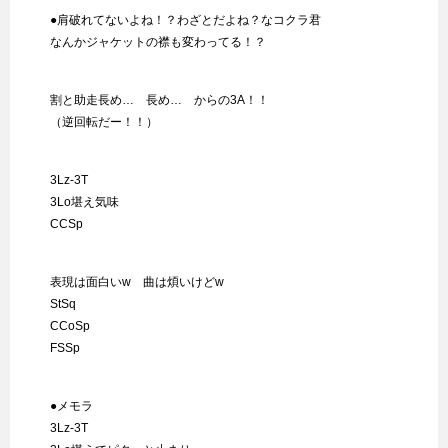
●肩破れてないよね！？わざとだよね？なコクラ君
なんかジャケットの襟も変わってる！？
割と助走長め… 長め… からの3A！！
（逆回転だー！！）
3Lz-3T
3Lo堪え気味
CCSp
表現は面白いw 曲は煩いけどw
StSq
CCoSp
FSSp
●メモラ
3Lz-3T