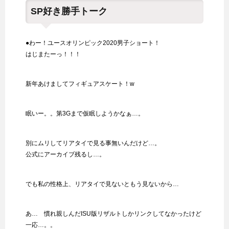
SP好き勝手トーク
●わー！ユースオリンピック2020男子ショート！
はじまたーっ！！！
新年あけましてフィギュアスケート！w
眠いー。。第3Gまで仮眠しようかなぁ…。
別にムリしてリアタイで見る事無いんだけど…。
公式にアーカイブ残るし…。
でも私の性格上、リアタイで見ないともう見ないから…
あ… 慣れ親しんだISU版リザルトしかリンクしてなかったけど
一応…。。