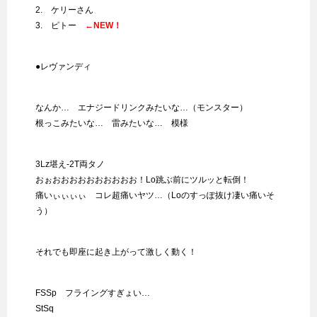
2. ケリーさん
3. ピトー
←NEW！
●レヴァンディ
なんか… エナジードリンクみたいな…（モンスター）
根っこみたいな… 雷みたいな… 模様
3Lz堪え-2T両タノ
おぉおおおおおおおおおお！Lo跳ぶ前にツルッと転倒！
痛いぃぃぃぃ コレ超痛いヤツ…（Loのすっぽ抜け凄い痛いそ
う）
それでも即座に起き上がって激しく動く！
FSSp フライングすぎょい…
StSq