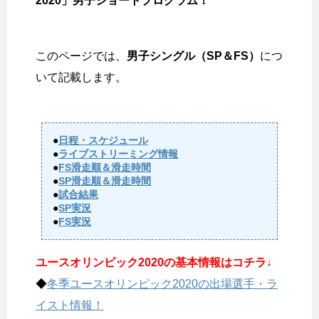
2020」男子ショートプログラム！
このページでは、
男子シングル（SP＆FS）
につ
いて記載します。
●
日程・スケジュール
●
ライブストリーミング情報
●
FS滑走順＆滑走時間
●
SP滑走順＆滑走時間
●
試合結果
●
SP実況
●
FS実況
ユースオリンピック2020の基本情報はコチラ↓
◆
冬季ユースオリンピック2020の出場選手・ラ
イスト情報！