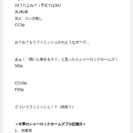
2A？だよね？（予定では3A）
3Lz転倒
3Lo コンボ無し
CCSp
お？お？もうフィニッシュかのようなポーズ…
あぁ！「聞いた事在るぞ？」と思ったらシャーロックホームズ！
StSq
CCoSp
FSSp
どういうフィニッシュ！？（指笛？）
＜今季のシャーロックホームズプロ記憶分＞
1. 刑事君