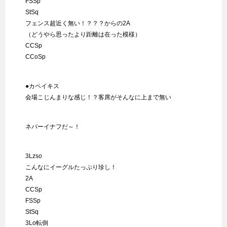
FSSp
StSq
フェンス超近く無い！？？？からの2A
（どうやら思ったより距離は在った模様）
CCSp
CCoSp
●カペイキス
会場こじんまりな感じ！？客席がそんなに上まで無い
ネバーイナフだ～！
3Lzso
こんなにイーグルたっぷり珍し！
2A
CCSp
FSSp
StSq
3Lo転倒