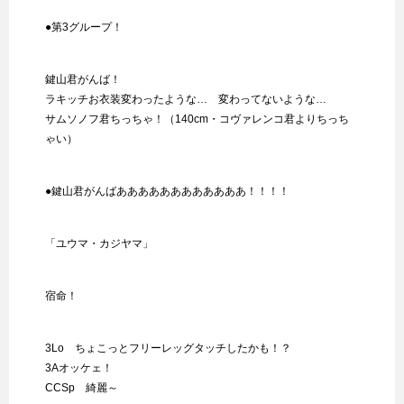
●第3グループ！
鍵山君がんば！
ラキッチお衣装変わったような… 変わってないような…
サムソノフ君ちっちゃ！（140cm・コヴァレンコ君よりちっち
ゃい）
●鍵山君がんばああああああああああああ！！！！
「ユウマ・カジヤマ」
宿命！
3Lo ちょこっとフリーレッグタッチしたかも！？
3Aオッケェ！
CCSp 綺麗～