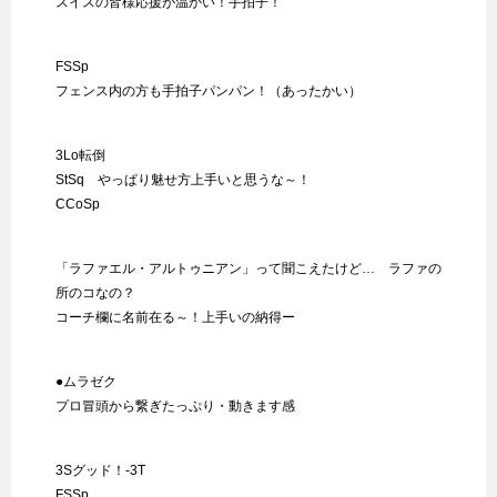
スイスの皆様応援が温かい！手拍子！
FSSp
フェンス内の方も手拍子パンパン！（あったかい）
3Lo転倒
StSq やっぱり魅せ方上手いと思うな～！
CCoSp
「ラファエル・アルトゥニアン」って聞こえたけど… ラファの
所のコなの？
コーチ欄に名前在る～！上手いの納得ー
●ムラゼク
プロ冒頭から繋ぎたっぷり・動きます感
3Sグッド！-3T
FSSp