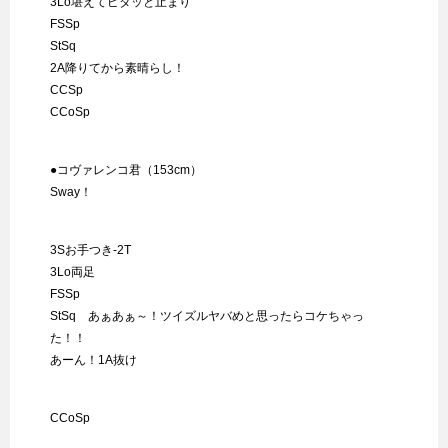
3Lo堪えてピタッと止まり
FSSp
StSq
2A降りてから素晴らし！
CCSp
CCoSp
●コヴァレンコ君（153cm）
Sway！
3Sお手つき-2T
3Lo両足
FSSp
StSq あぁあぁ～！ツイズルヤバめと思ったらコケちゃっ
た！！
あーん！1A抜け
CCoSp