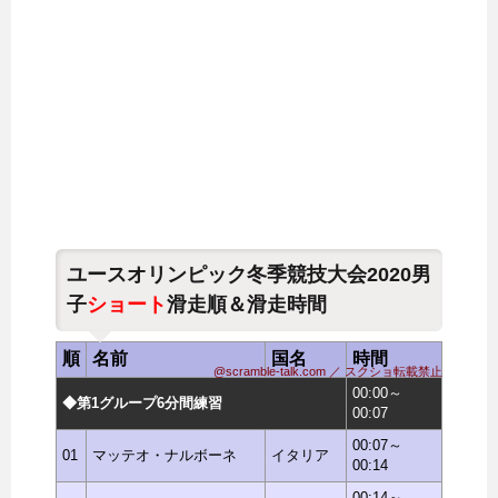
ユースオリンピック冬季競技大会2020男
子
ショート
滑走順＆滑走時間
順
名前
国名
時間
@scramble-talk.com ／ スクショ転載禁止
00:00～
◆第1グループ6分間練習
00:07
00:07～
01
マッテオ・ナルボーネ
イタリア
00:14
00:14～