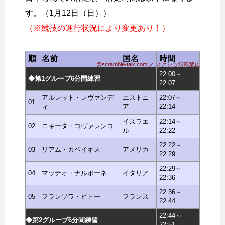
す。（1月12日（日））
（※競技の進行状況により変更あり！）
順
名前
国名
時間
@scramble-talk.com ／ スクショ転載禁止
22:00～
◆第1グループ6分間練習
22:07
アルレット・レヴァンデ
エストニ
22:07～
01
ィ
ア
22:14
イスラエ
22:14～
02
ニキータ・コヴァレンコ
ル
22:22
22:22～
03
リアム・カペイキス
アメリカ
22:29
22:29～
04
マッテオ・ナルボーネ
イタリア
22:36
22:36～
05
フランソワ・ピトー
フランス
22:44
22:44～
◆第2グループ6分間練習
22:51