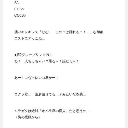
2A
CCSp
CCoSp
凄いキレキレで「むむ… このコは踊れるコ！！」な印象
エストニアっこね…
●第2グループリンクIN！
わ！一人ちっちゃいコ居る～！誰だろ～！
あー！コヴァレンコ君かー！
コクラ君… 左肩破れてる…？みたいな衣装…
ムラゼクは絶対「オペラ座の怪人」だと思うの…
（胸の模様から）