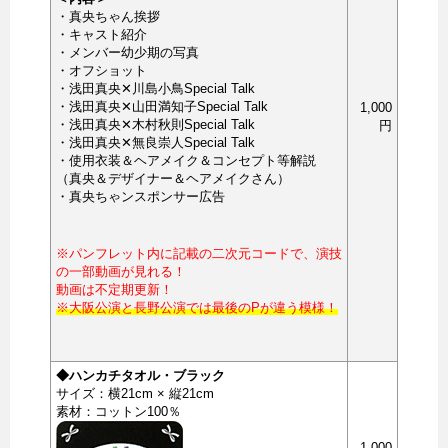
・真央ちゃん挨拶
・キャスト紹介
・メンバー幼少期の写真
・オフショット
・浅田真央✕川島小鳥Special Talk
・浅田真央✕山田満知子Special Talk
1,000
・浅田真央✕木村秋則Special Talk
円
・浅田真央✕無良崇人Special Talk
・使用衣装＆ヘアメイク＆コンセプト等解説
（真央＆デザイナー＆ヘアメイクさん）
・真央ちゃンスポンサー広告
※パンフレット内に記載の二次元コードで、演技
の一部動画が見れる！
動画は不定期更新！
※大阪公演と長野公演では最後のPが違う模様！
◆ハンカチタオル・ブラック
サイズ：横21cm × 縦21cm
素材：コットン100％
1,000