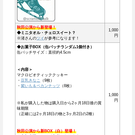
秋田公演から新登場！
1,000
◆ミニタオル・チェロスイート？
円
※渚さんの
ツイ
が参考になります！
◆お菓子BOX（缶バッチランダム1個付き）
缶バッチサイズ：直径約4.5cm
＜内容＞
マクロビオティッククッキー
・
豆乳きなこ
（9枚）
・
紫いも＆ペカンナッツ
（8枚）
1,000
円
※私が購入した物は購入日から2ヶ月18日後の賞
味期限
（正確には2ヶ月18日の物と3ヶ月2日の2種）
秋田公演から新BOX（白）登場！