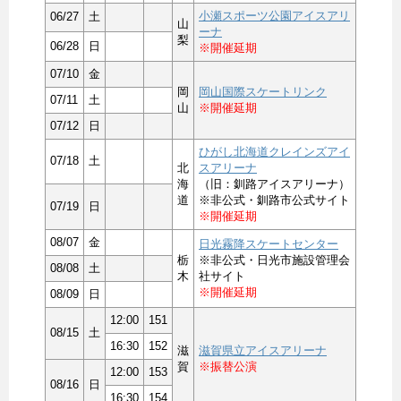
小瀬スポーツ公園アイスアリ
06/27
土
山
ーナ
梨
06/28
日
※開催延期
07/10
金
岡
岡山国際スケートリンク
07/11
土
山
※開催延期
07/12
日
ひがし北海道クレインズアイ
07/18
土
北
スアリーナ
海
（旧：釧路アイスアリーナ）
道
※非公式・釧路市公式サイト
07/19
日
※開催延期
08/07
金
日光霧降スケートセンター
栃
※非公式・日光市施設管理会
08/08
土
木
社サイト
※開催延期
08/09
日
12:00
151
08/15
土
16:30
152
滋
滋賀県立アイスアリーナ
賀
※振替公演
12:00
153
08/16
日
16:30
154