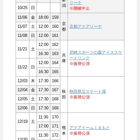
リーナ
潟
10/25
日
※開催中止
11/06
金
18:00
159
京
11/07
土
12:00
160
京都アクアリーナ
都
11/08
日
12:00
161
12:00
162
11/21
土
尼崎スポーツの森アイススケ
16:30
163
兵
ートリンク
庫
12:00
164
※振替公演
11/22
日
16:30
165
12/03
木
17:30
166
12/04
金
17:30
167
秋
秋田県立スケート場
田
※振替公演
12/05
土
17:30
168
12/06
日
17:30
169
11:30
170
12/19
土
17:00
171
熊
アクアドームくまもと
本
※振替公演
11:30
172
12/20
日