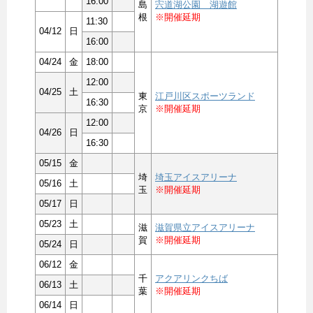
16:00
島
宍道湖公園 湖遊館
根
※開催延期
11:30
04/12
日
16:00
04/24
金
18:00
12:00
04/25
土
東
江戸川区スポーツランド
16:30
京
※開催延期
12:00
04/26
日
16:30
05/15
金
埼
埼玉アイスアリーナ
05/16
土
玉
※開催延期
05/17
日
05/23
土
滋
滋賀県立アイスアリーナ
賀
※開催延期
05/24
日
06/12
金
千
アクアリンクちば
06/13
土
葉
※開催延期
06/14
日