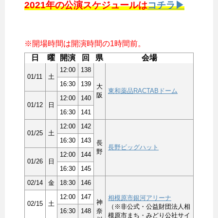
2021年の公演スケジュールは
コチラ▶
※開場時間は開演時間の1時間前。
日
曜
開演
回
県
会場
12:00
138
01/11
土
16:30
139
大
東和薬品RACTABドーム
阪
12:00
140
01/12
日
16:30
141
12:00
142
01/25
土
16:30
143
長
長野ビッグハット
野
12:00
144
01/26
日
16:30
145
02/14
金
18:30
146
12:00
147
相模原市銀河アリーナ
神
02/15
土
（※非公式・公益財団法人相
16:30
148
奈
模原市まち・みどり公社サイ