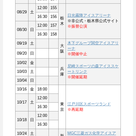
12:00
155
08/29
土
日光霧降アイスアリーナ
16:30
156
栃
※非公式・栃木県公式サイト
木
12:00
157
※振替公演
08/30
日
16:30
158
木下グループ関空アイスアリ
09/19
土
大
ーナ
阪
09/20
日
※開催中止
10/02
金
尼崎スポーツの森アイススケ
兵
10/03
土
ートリンク
庫
※開催延期
10/04
日
10/16
金
18:00
12:00
10/17
土
東
江戸川区スポーツランド
16:30
京
※再延期
12:00
10/18
日
16:30
MGC三菱ガス化学アイスア
10/24
土
新