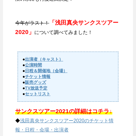
「浅田真央サンクスツアー
今年がラスト！
2020」
について調べてみました！
●
出演者（キャスト）
●
公演時間
●
日程＆開催地（会場）
●
チケット情報
●
販売グッズ
●
TV放送予定
●
セットリスト
サンクスツアー2021の詳細はコチラ↓
◆
浅田真央サンクスツアー2020のチケット情
報・日程・会場・出演者