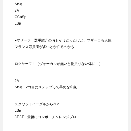
StSq
2A
CCoSp
LSp
●マザーラ 選手紹介の時もそうだったけど、マザーラも人気
フランス応援団が多いとか在るのかも…
ロクサーヌ！（ヴォーカルが無いと物足りない体に…）
2A
StSq 2コ目にステップって早めな印象
スクワットイーグルから3Lo
LSp
3T-3T 最後にコンボ！チャレンジプロ！