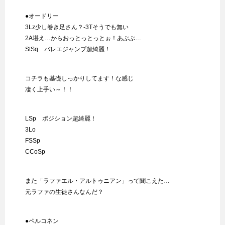
●オードリー
3Lz少し巻き足さん？-3Tそうでも無い
2A堪え…からおっとっとっとぉ！あぶぶ…
StSq バレエジャンプ超綺麗！
コチラも基礎しっかりしてます！な感じ
凄く上手い～！！
LSp ポジション超綺麗！
3Lo
FSSp
CCoSp
また「ラファエル・アルトゥニアン」って聞こえた…
元ラファの生徒さんなんだ？
●ペルコネン