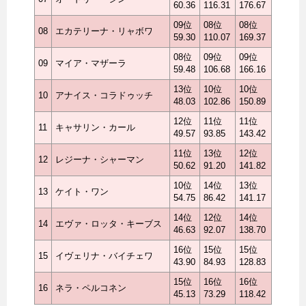
60.36
116.31
176.67
09位
08位
08位
08
エカテリーナ・リャボワ
59.30
110.07
169.37
08位
09位
09位
09
マイア・マザーラ
59.48
106.68
166.16
13位
10位
10位
10
アナイス・コラドゥッチ
48.03
102.86
150.89
12位
11位
11位
11
キャサリン・カール
49.57
93.85
143.42
11位
13位
12位
12
レジーナ・シャーマン
50.62
91.20
141.82
10位
14位
13位
13
ケイト・ワン
54.75
86.42
141.17
14位
12位
14位
14
エヴァ・ロッタ・キーブス
46.63
92.07
138.70
16位
15位
15位
15
イヴェリナ・バイチェワ
43.90
84.93
128.83
15位
16位
16位
16
ネラ・ペルコネン
45.13
73.29
118.42