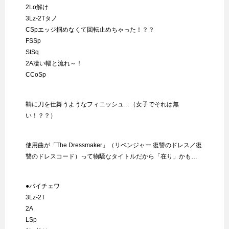
2Lo解け
3Lz-2Tタノ
CSpエッジ掴めなくて回転止めちゃった！？？
FSSp
StSq
2A凄い幅と流れ～！
CCoSp
鞘に刀を仕舞うようなフィニッシュ…（女子でそれは無
い！？？）
使用曲が「The Dressmaker」（リベンジャー 復讐のドレス／復
讐のドレスコード）って物騒なタイトルだから「在り」かも…
●バイチェワ
3Lz-2T
2A
LSp