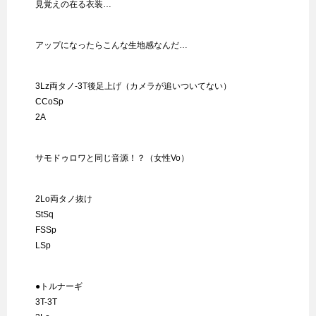
見覚えの在る衣装…
アップになったらこんな生地感なんだ…
3Lz両タノ-3T後足上げ（カメラが追いついてない）
CCoSp
2A
サモドゥロワと同じ音源！？（女性Vo）
2Lo両タノ抜け
StSq
FSSp
LSp
●トルナーギ
3T-3T