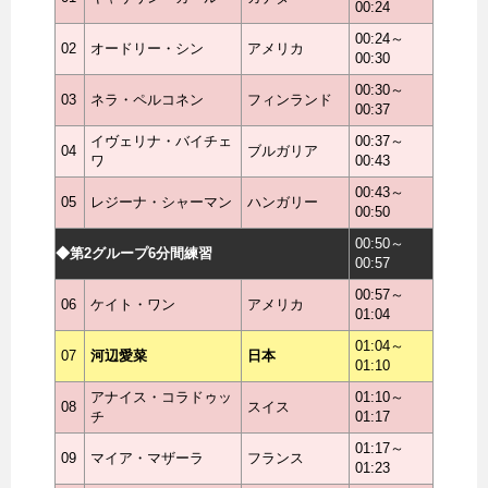
00:24
00:24～
02
オードリー・シン
アメリカ
00:30
00:30～
03
ネラ・ペルコネン
フィンランド
00:37
イヴェリナ・バイチェ
00:37～
04
ブルガリア
ワ
00:43
00:43～
05
レジーナ・シャーマン
ハンガリー
00:50
00:50～
◆第2グループ6分間練習
00:57
00:57～
06
ケイト・ワン
アメリカ
01:04
01:04～
07
河辺愛菜
日本
01:10
アナイス・コラドゥッ
01:10～
08
スイス
チ
01:17
01:17～
09
マイア・マザーラ
フランス
01:23