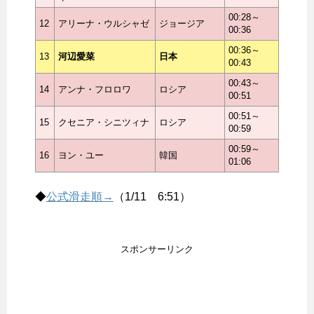
00:28～
12
アリーナ・ウルシャゼ
ジョージア
00:36
00:36～
13
河辺愛菜
日本
00:43
00:43～
14
アンナ・フロロワ
ロシア
00:51
00:51～
15
クセニア・シニツィナ
ロシア
00:59
00:59～
16
ヨン・ユー
韓国
01:06
◆
公式滑走順→
（1/11 6:51）
スポンサーリンク