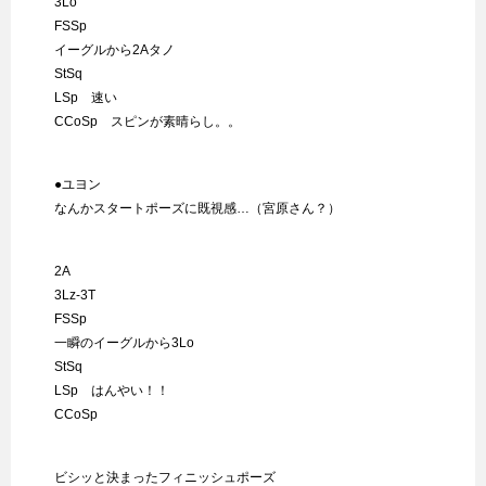
3Lo
FSSp
イーグルから2Aタノ
StSq
LSp 速い
CCoSp スピンが素晴らし。。
●ユヨン
なんかスタートポーズに既視感…（宮原さん？）
2A
3Lz-3T
FSSp
一瞬のイーグルから3Lo
StSq
LSp はんやい！！
CCoSp
ビシッと決まったフィニッシュポーズ