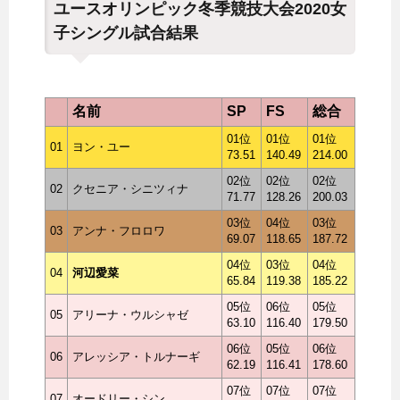
ユースオリンピック冬季競技大会2020女
子シングル試合結果
名前
SP
FS
総合
01位
01位
01位
01
ヨン・ユー
73.51
140.49
214.00
02位
02位
02位
02
クセニア・シニツィナ
71.77
128.26
200.03
03位
04位
03位
03
アンナ・フロロワ
69.07
118.65
187.72
04位
03位
04位
04
河辺愛菜
65.84
119.38
185.22
05位
06位
05位
05
アリーナ・ウルシャゼ
63.10
116.40
179.50
06位
05位
06位
06
アレッシア・トルナーギ
62.19
116.41
178.60
07位
07位
07位
07
オードリー・シン