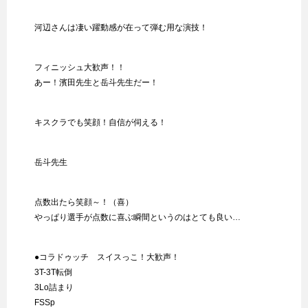
河辺さんは凄い躍動感が在って弾む用な演技！
フィニッシュ大歓声！！
あー！濱田先生と岳斗先生だー！
キスクラでも笑顔！自信が伺える！
岳斗先生
点数出たら笑顔～！（喜）
やっぱり選手が点数に喜ぶ瞬間というのはとても良い…
●コラドゥッチ スイスっこ！大歓声！
3T-3T転倒
3Lo詰まり
FSSp