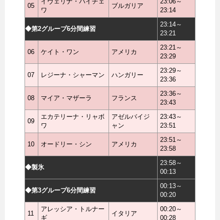
イヴェリナ・バイチェ
23:06～
05
ブルガリア
ワ
23:14
23:14～
◆第2グループ6分間練習
23:21
23:21～
06
ケイト・ワン
アメリカ
23:29
23:29～
07
レジーナ・シャーマン
ハンガリー
23:36
23:36～
08
マイア・マザーラ
フランス
23:43
エカテリーナ・リャボ
アゼルバイジ
23:43～
09
ワ
ャン
23:51
23:51～
10
オードリー・シン
アメリカ
23:58
23:58～
◆製氷
00:13
00:13～
◆第3グループ6分間練習
00:20
アレッシア・トルナー
00:20～
11
イタリア
ギ
00:28