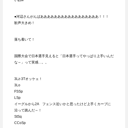
い顔w
●河辺さんがんばあああああああああああああああああ！！！
歓声大きめ！
落ち着いて！
国際大会で日本選手見えると「日本選手ってやっぱり上手いんだ
な～」って実感…。。
3Lz-3Tオッケェ！
3Lo
FSSp
LSp
イーグルから2A フェンス近いかと思ったけど上手くカーブに
沿って跳んだ～！
StSq
CCoSp