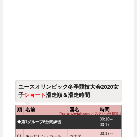
ユースオリンピック冬季競技大会2020女
子
ショート
滑走順＆滑走時間
順
名前
国名
時間
@scramble-talk.com ／ スクショ転載禁止
00:10～
◆第1グループ6分間練習
00:17
00:17～
01
キャサリン・カール
カナダ