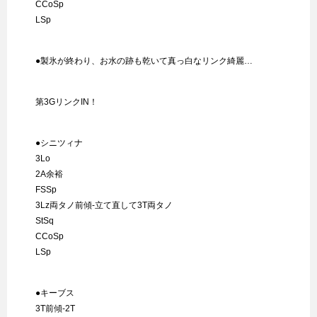
CCoSp
LSp
●製氷が終わり、お水の跡も乾いて真っ白なリンク綺麗…
第3GリンクIN！
●シニツィナ
3Lo
2A余裕
FSSp
3Lz両タノ前傾-立て直して3T両タノ
StSq
CCoSp
LSp
●キーブス
3T前傾-2T