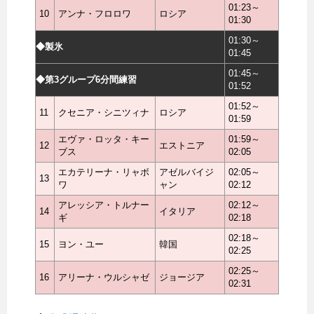
01:23～
10
アンナ・フロロワ
ロシア
01:30
01:30～
◆製氷
01:45
01:45～
◆第3グループ6分間練習
01:52
01:52～
11
クセニア・シニツィナ
ロシア
01:59
エヴァ・ロッタ・キー
01:59～
12
エストニア
ブス
02:05
エカテリーナ・リャボ
アゼルバイジ
02:05～
13
ワ
ャン
02:12
アレッシア・トルナー
02:12～
14
イタリア
ギ
02:18
02:18～
15
ヨン・ユー
韓国
02:25
02:25～
16
アリーナ・ウルシャゼ
ジョージア
02:31