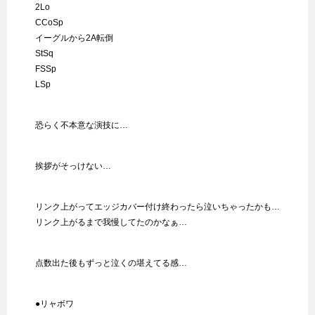
2Lo
CCoSp
イーグルから2A転倒
StSq
FSSp
LSp
恐らく不本意な演技に…
挨拶がそっけない…
リンク上がってエッジカバー付け終わったら泣いちゃったかも…
リンク上がるまで我慢してたのかなぁ…
点数出た後もずっと泣くの堪えてる感…
●リャボワ