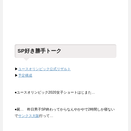
SP好き勝手トーク
▶
ユースオリンピック公式リザルト
▶
予定構成
●ユースオリンピック2020女子ショートはじまた…
●屍… 昨日男子SP終わってからなんやかやで2時間しか寝ない
で
サンクス大阪
行って…