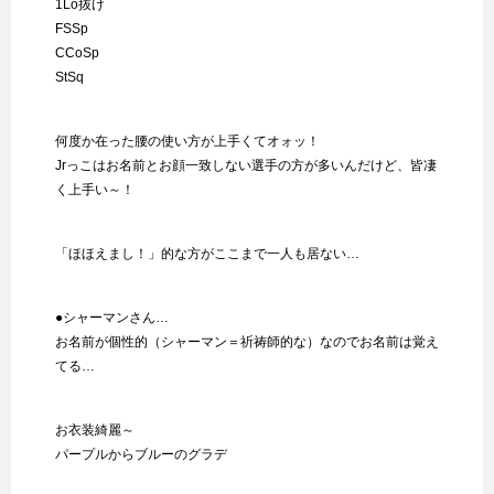
1Lo抜け
FSSp
CCoSp
StSq
何度か在った腰の使い方が上手くてオォッ！
Jrっこはお名前とお顔一致しない選手の方が多いんだけど、皆凄
く上手い～！
「ほほえまし！」的な方がここまで一人も居ない…
●シャーマンさん…
お名前が個性的（シャーマン＝祈祷師的な）なのでお名前は覚え
てる…
お衣装綺麗～
パープルからブルーのグラデ