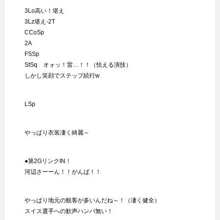
3Lo高い！堪え
3Lz堪え-2T
CCoSp
2A
FSSp
StSq オォッ！雷…！！（怯える演技）
しかし笑顔でステップ続行w
LSp
やっぱり衣装凄く綺麗～
●第2GリンクIN！
河辺さーーん！！がんば！！
やっぱり地元の観客が多いんだね～！（凄く健全）
スイス選手への歓声ハンパ無い！