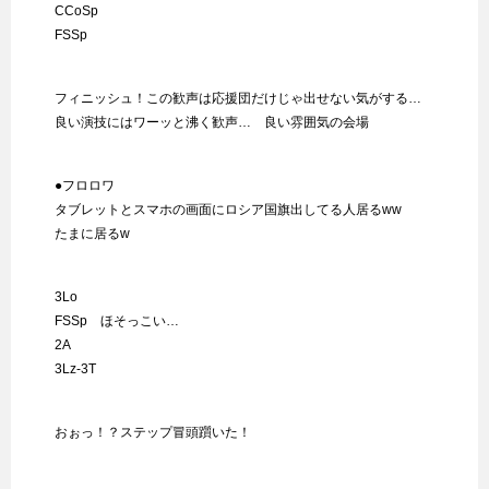
CCoSp
FSSp
フィニッシュ！この歓声は応援団だけじゃ出せない気がする…
良い演技にはワーッと沸く歓声… 良い雰囲気の会場
●フロロワ
タブレットとスマホの画面にロシア国旗出してる人居るww
たまに居るw
3Lo
FSSp ほそっこい…
2A
3Lz-3T
おぉっ！？ステップ冒頭躓いた！