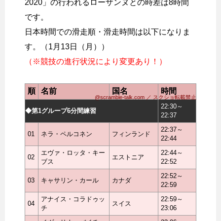
2020」の行われるローザンヌとの時差は8時間
です。
日本時間での滑走順・滑走時間は以下になりま
す。（1月13日（月））
（※競技の進行状況により変更あり！）
順
名前
国名
時間
@scramble-talk.com ／ スクショ転載禁止
22:30～
◆第1グループ6分間練習
22:37
22:37～
01
ネラ・ペルコネン
フィンランド
22:44
エヴァ・ロッタ・キー
22:44～
02
エストニア
ブス
22:52
22:52～
03
キャサリン・カール
カナダ
22:59
アナイス・コラドゥッ
22:59～
04
スイス
チ
23:06