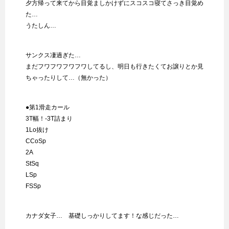
夕方帰って来てから目覚ましかけずにスコスコ寝てさっき目覚め
た…
うたしん…
サンクス凄過ぎた…
まだフワフワフワフワしてるし、明日も行きたくてお譲りとか見
ちゃったりして…（無かった）
●第1滑走カール
3T幅！-3T詰まり
1Lo抜け
CCoSp
2A
StSq
LSp
FSSp
カナダ女子… 基礎しっかりしてます！な感じだった…