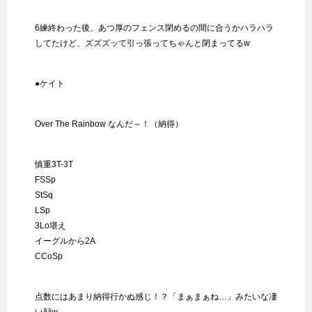
6練終わった後、あつ厚のフェンス閉めるの間に合うかハラハラ
してたけど、ズズズッて引っ張ってちゃんと閉まってるw
●ケイト
Over The Rainbow なんだ～！（納得）
慎重3T-3T
FSSp
StSq
LSp
3Lo堪え
イーグルから2A
CCoSp
点数にはあまり納得行かぬ感じ！？「まぁまぁね…」みたいな凄