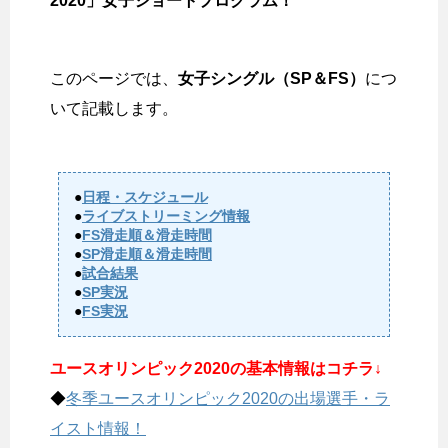
2020」女子ショートプログラム！
このページでは、
女子シングル（SP＆FS）
につ
いて記載します。
●
日程・スケジュール
●
ライブストリーミング情報
●
FS滑走順＆滑走時間
●
SP滑走順＆滑走時間
●
試合結果
●
SP実況
●
FS実況
ユースオリンピック2020の基本情報はコチラ↓
◆
冬季ユースオリンピック2020の出場選手・ラ
イスト情報！