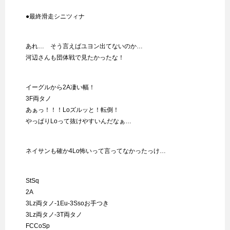
●最終滑走シニツィナ
あれ… そう言えばユヨン出てないのか…
河辺さんも団体戦で見たかったな！
イーグルから2A凄い幅！
3F両タノ
あぁっ！！！Loズルッと！転倒！
やっぱりLoって抜けやすいんだなぁ…
ネイサンも確か4Lo怖いって言ってなかったっけ…
StSq
2A
3Lz両タノ-1Eu-3Ssoお手つき
3Lz両タノ-3T両タノ
FCCoSp