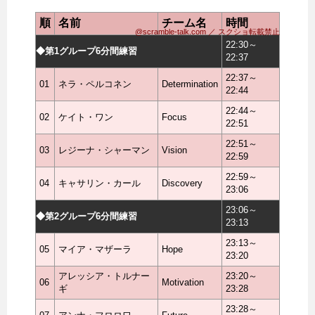
順
名前
チーム名
時間
@scramble-talk.com ／ スクショ転載禁止
22:30～
◆第1グループ6分間練習
22:37
22:37～
01
ネラ・ペルコネン
Determination
22:44
22:44～
02
ケイト・ワン
Focus
22:51
22:51～
03
レジーナ・シャーマン
Vision
22:59
22:59～
04
キャサリン・カール
Discovery
23:06
23:06～
◆第2グループ6分間練習
23:13
23:13～
05
マイア・マザーラ
Hope
23:20
アレッシア・トルナー
23:20～
06
Motivation
ギ
23:28
23:28～