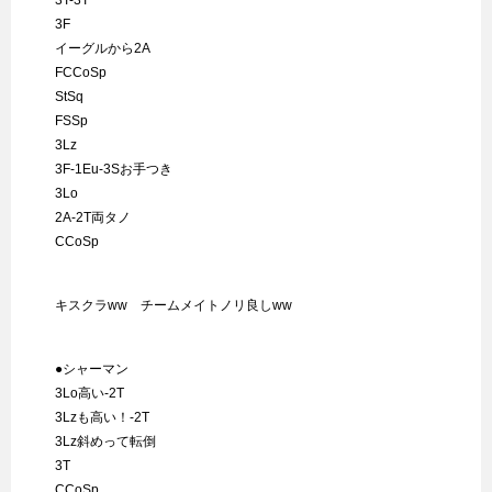
3F
イーグルから2A
FCCoSp
StSq
FSSp
3Lz
3F-1Eu-3Sお手つき
3Lo
2A-2T両タノ
CCoSp
キスクラww チームメイトノリ良しww
●シャーマン
3Lo高い-2T
3Lzも高い！-2T
3Lz斜めって転倒
3T
CCoSp