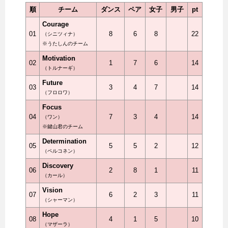
順
チーム
ダンス
ペア
女子
男子
pt
Courage
01
8
6
8
22
（シニツィナ）
※うたしんのチーム
Motivation
02
1
7
6
14
（トルナーギ）
Future
03
3
4
7
14
（フロロワ）
Focus
04
7
3
4
14
（ワン）
※鍵山君のチーム
Determination
05
5
5
2
12
（ペルコネン）
Discovery
06
2
8
1
11
（カール）
Vision
07
6
2
3
11
（シャーマン）
Hope
08
4
1
5
10
（マザーラ）