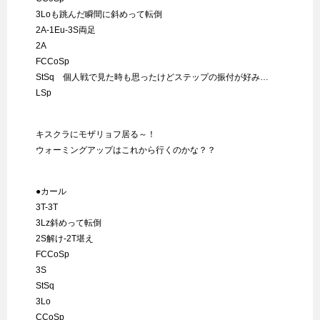
3Loも跳んだ瞬間に斜めって転倒
2A-1Eu-3S両足
2A
FCCoSp
StSq 個人戦で見た時も思ったけどステップの振付が好み…
LSp
キスクラにモザリョフ居る～！
ウォーミングアップはこれから行くのかな？？
●カール
3T-3T
3Lz斜めって転倒
2S解け-2T堪え
FCCoSp
3S
StSq
3Lo
CCoSp