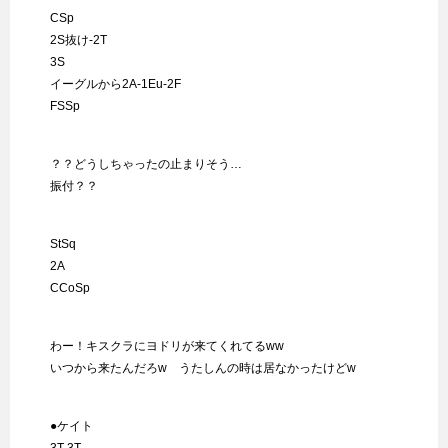
CSp
2S抜け-2T
3S
イーグルから2A-1Eu-2F
FSSp
？？どうしちゃったの止まりそう…
振付？？
StSq
2A
CCoSp
わー！キスクラにヨドリが来てくれてるww
いつから来たんだろw うたしんの時は居なかったけどw
●ケイト
3T-3T