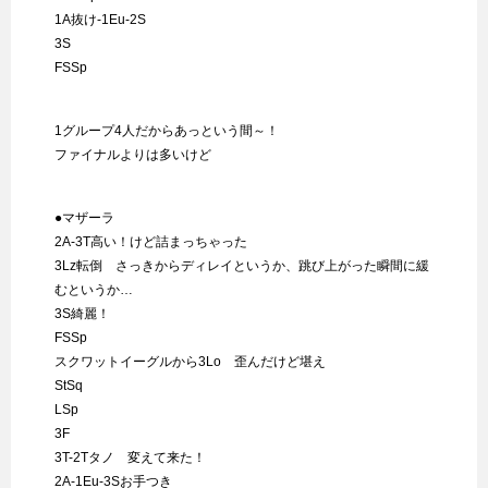
1A抜け-1Eu-2S
3S
FSSp
1グループ4人だからあっという間～！
ファイナルよりは多いけど
●マザーラ
2A-3T高い！けど詰まっちゃった
3Lz転倒 さっきからディレイというか、跳び上がった瞬間に緩
むというか…
3S綺麗！
FSSp
スクワットイーグルから3Lo 歪んだけど堪え
StSq
LSp
3F
3T-2Tタノ 変えて来た！
2A-1Eu-3Sお手つき