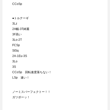
CCoSp
●トルナーギ
3Lz
2A幅-3T綺麗
3F高い
3Lo-2T
FCSp
StSq
2A-1Eu-3S
3Lo
3S
CCoSp 回転速度落ちない！
LSp 速い！
ノーミスパーフェクトー！！
ガツポーッ！