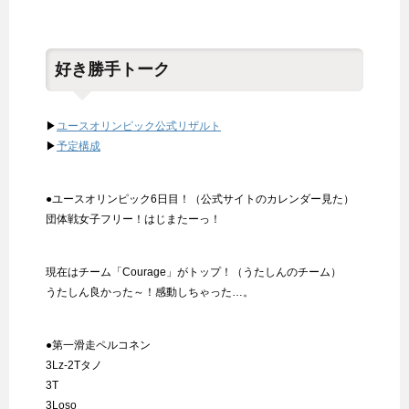
好き勝手トーク
▶
ユースオリンピック公式リザルト
▶
予定構成
●ユースオリンピック6日目！（公式サイトのカレンダー見た）
団体戦女子フリー！はじまたーっ！
現在はチーム「Courage」がトップ！（うたしんのチーム）
うたしん良かった～！感動しちゃった…。
●第一滑走ペルコネン
3Lz-2Tタノ
3T
3Loso