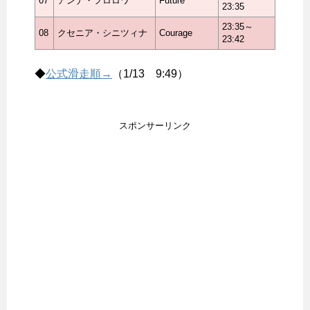
07
アンナ・フロロワ
Future
23:35
23:35～
08
クセニア・シニツィナ
Courage
23:42
◆
公式滑走順→
（1/13 9:49）
スポンサーリンク