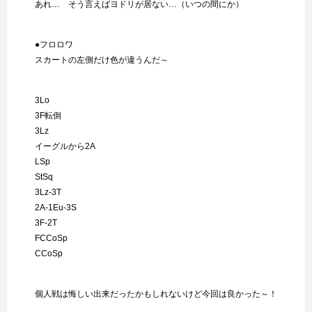
あれ… そう言えばヨドリが居ない…（いつの間にか）
●フロロワ
スカートの左側だけ色が違うんだ～
3Lo
3F転倒
3Lz
イーグルから2A
LSp
StSq
3Lz-3T
2A-1Eu-3S
3F-2T
FCCoSp
CCoSp
個人戦は悔しい出来だったかもしれないけど今回は良かった～！