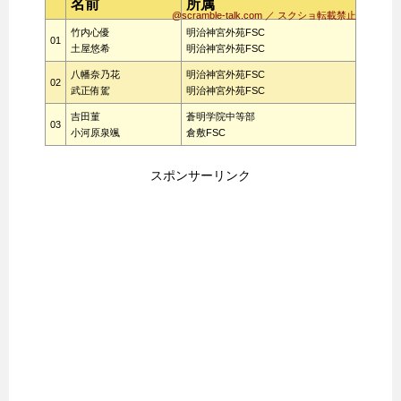
名前
所属
@scramble-talk.com ／ スクショ転載禁止
竹内心優
明治神宮外苑FSC
01
土屋悠希
明治神宮外苑FSC
八幡奈乃花
明治神宮外苑FSC
02
武正侑駕
明治神宮外苑FSC
吉田菫
蒼明学院中等部
03
小河原泉颯
倉敷FSC
スポンサーリンク