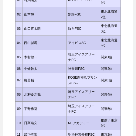
1位
東北北海道
02
山本輝
釧路FSC
2位
東北北海道
03
山口直太朗
仙台FSC
3位
東北北海道
04
西山誠馬
アイビスSC
4位
埼玉アイスアリー
05
木村碧一
関東1位
ナFC
06
中條幹太
神奈川FSC
関東2位
KOSE新横浜プリン
07
権勇輔
関東3位
スFSC
埼玉アイスアリー
08
北村優之哉
関東4位
ナFC
埼玉アイスアリー
09
平野勇都
関東5位
ナFC
推薦／東京
10
日髙晴久
MFアカデミー
1位
11
武正侑駕
明治神宮外苑FSC
東京2位