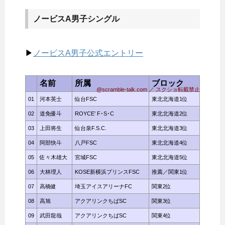
ノービスA男子シングル
▶
ノービスA男子公式エントリー
名前
所属
ブロック
@scramble-talk.com ／ スクショ転載禁止
01
河本英士
仙台FSC
東北北海道1位
02
道免優斗
ROYCE’ F･S･C
東北北海道2位
03
上田将生
仙台泉F.S.C.
東北北海道3位
04
阿部快斗
八戸FSC
東北北海道4位
05
佐々木雄大
宮城FSC
東北北海道5位
06
大林理人
KOSE新横浜プリンスFSC
推薦／関東1位
07
高橋健
埼玉アイスアリーナFC
関東2位
08
高旭
アクアリンクちばSC
関東3位
09
武田龍哉
アクアリンクちばSC
関東4位