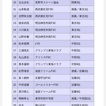
10
辻出歩生
長野市スケート協会
関東5位
11
山本航成
西武東伏見FSC
推薦／東京1位
12
吉野咲太朗
西武東伏見FSC
推薦／東京2位
13
彼末武琉
明治神宮外苑FSC
東京3位
14
小川眞生
明治神宮外苑FSC
東京4位
15
山野井馨
明治神宮外苑FSC
東京5位
16
松本悠輝
LYS
中部1位
17
三浦琉生
グランプリ東海クラブ
中部2位
18
丸山喜生
アイリスFSC
中部3位
19
青木蓮耶
グランプリ東海クラブ
中部4位
20
佐野海音
滋賀ドリームFSC
推薦／近畿1位
21
多々納怜
京都宇治FSC
近畿2位
22
中村道隆
ゴールドスターFSC
近畿3位
23
西川楷人
滋賀ドリームFSC
近畿4位
24
岡崎隼士
蒼明学院中等部
推薦／中四国1位
25
谷圭
岡山FSC
中四国九州2位