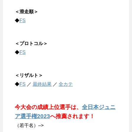
＜滑走順＞
◆
FS
＜プロトコル＞
◆
FS
＜リザルト＞
◆
FS
／
最終結果
／
全カテ
今大会の成績上位選手は、
全日本ジュニ
ア選手権2023
へ推薦されます！
（若干名）–>