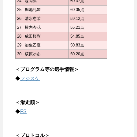
24
森岡凛
60.37点
25
堀池礼姫
60.35点
26
清水恵茉
59.12点
27
横内杏花
55.21点
28
成田桜彩
54.85点
29
加生乙夏
50.83点
30
荻原ゆあ
50.20点
＜プログラム等の選手情報＞
◆
フジスケ
＜滑走順＞
◆
FS
＜プロトコル＞