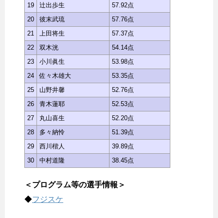
19
辻出歩生
57.92点
20
彼末武琉
57.76点
21
上田将生
57.37点
22
双木洸
54.14点
23
小川眞生
53.98点
24
佐々木雄大
53.35点
25
山野井馨
52.76点
26
青木蓮耶
52.53点
27
丸山喜生
52.20点
28
多々納怜
51.39点
29
西川楷人
39.89点
30
中村道隆
38.45点
＜プログラム等の選手情報＞
◆
フジスケ