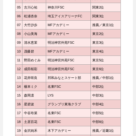
05
古川心祐
神奈川FSC
関東2位
06
松浦杏奈
埼玉アイスアリーナFC
関東3位
07
大竹沙歩
MFアカデミー
推薦／東京1位
08
小山美海
MFアカデミー
東京2位
09
清水恵茉
明治神宮外苑FSC
東京3位
10
茂優碧
MFアカデミー
東京4位
11
野田めぐみ
明治神宮外苑FSC
東京5位
12
成田桜彩
明治神宮外苑FSC
東京6位
13
花井咲良
邦和みなとスケート部
推薦／中部1位
14
榎本ミク
名東FSC
中部2位
15
森岡凛
LYS
中部3位
16
星碧波
グランプリ東海クラブ
中部4位
17
中谷玲菜
名東FSC
中部5位
18
土居百花
名東FSC
中部6位
19
金沢純禾
木下アカデミー
推薦／近畿1位