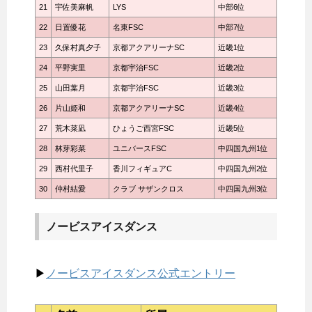
21
宇佐美麻帆
LYS
中部6位
22
日置優花
名東FSC
中部7位
23
久保村真夕子
京都アクアリーナSC
近畿1位
24
平野実里
京都宇治FSC
近畿2位
25
山田葉月
京都宇治FSC
近畿3位
26
片山姫和
京都アクアリーナSC
近畿4位
27
荒木菜凪
ひょうご西宮FSC
近畿5位
28
林芽彩菜
ユニバースFSC
中四国九州1位
29
西村代里子
香川フィギュアC
中四国九州2位
30
仲村結愛
クラブ サザンクロス
中四国九州3位
ノービスアイスダンス
▶
ノービスアイスダンス公式エントリー