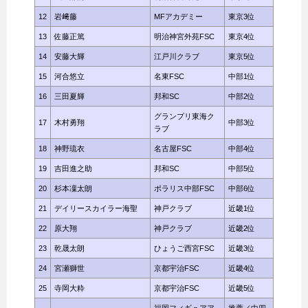
12
岩﨑藤
MFアカデミー
東京3位
13
佐藤正篤
明治神宮外苑FSC
東京4位
14
安藤大輝
江戸川クラブ
東京5位
15
河合悠立
名東FSC
中部1位
16
三田夏輝
邦和SC
中部2位
グランプリ東海ク
17
木村勇翔
中部3位
ラブ
18
神野琉衣
名古屋FSC
中部4位
19
吉田進之助
邦和SC
中部5位
20
杉本凜太朗
ポラリス中部FSC
中部6位
21
デイリースカイラー海聖
神戸クラブ
近畿1位
22
原大翔
神戸クラブ
近畿2位
23
乾晟太朗
ひょうご西宮FSC
近畿3位
24
宮瀬獅世
京都宇治FSC
近畿4位
25
寺岡大粋
京都宇治FSC
近畿5位
福岡フィギュアア
推薦／中四