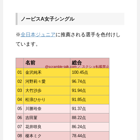
ノービスA女子シングル
※
全日本ジュニア
に推薦される選手を色付けし
ています。
名前
総合
@scramble-talk.com ／ スクショ転載禁止
01
金沢純禾
100.45点
02
河野莉々愛
96.74点
03
大竹沙歩
91.94点
04
松浪ひかり
91.85点
05
川勝玲奈
91.37点
06
吉田菫
88.22点
07
花井咲良
86.24点
08
榎本ミク
78.44点