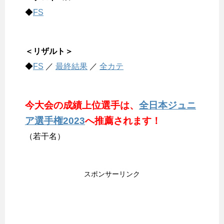
◆
FS
＜リザルト＞
◆
FS
／
最終結果
／
全カテ
今大会の成績上位選手は、
全日本ジュニ
ア選手権2023
へ推薦されます！
（若干名）
スポンサーリンク