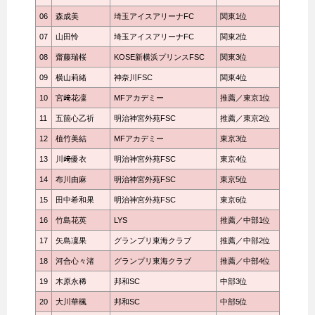
06
森成美
埼玉アイスアリーナFC
関東1位
07
山田怜
埼玉アイスアリーナFC
関東2位
08
齋藤瑞桜
KOSE新横浜プリンスFSC
関東3位
09
横山莉緒
神奈川FSC
関東4位
10
宮﨑花凜
MFアカデミー
推薦／東京1位
11
五箇心乙祈
明治神宮外苑FSC
推薦／東京2位
12
植竹美結
MFアカデミー
東京3位
13
川﨑優衣
明治神宮外苑FSC
東京4位
14
布川由麻
明治神宮外苑FSC
東京5位
15
田中希和果
明治神宮外苑FSC
東京6位
16
竹島花英
LYS
推薦／中部1位
17
矢島凜果
グランプリ東海クラブ
推薦／中部2位
18
河合心々渚
グランプリ東海クラブ
推薦／中部4位
19
木原永稀
邦和SC
中部3位
20
大川華楓
邦和SC
中部5位