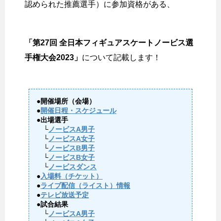
認められた推薦選手）に参加資格がある、
「第27回 全日本フィギュアスケートノービス選
手権大会2023」
について記載します！
●開催場所（会場）
●
開催日程・スケジュール
●出場選手
└
ノービスA男子
└
ノービスA女子
└
ノービスB男子
└
ノービスB女子
└
ノービスダンス
●
入場料（チケット）
●
ライブ配信（ライスト）情報
●
テレビ放送予定
●試合結果
└
ノービスA男子