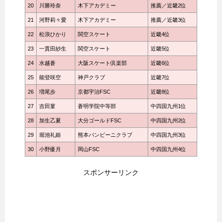
20
川勝玲奈
木下アカデミー
推薦／近畿2位
21
河野莉々愛
木下アカデミー
推薦／近畿3位
22
松浪ひかり
関空スケート
近畿4位
23
一貫田紗生
関空スケート
近畿5位
24
水越蒼
大阪スケート倶楽部
近畿6位
25
能登咲空
神戸クラブ
近畿7位
26
増尾歩
京都宇治FSC
近畿8位
27
吉田菫
蒼明学院中等部
中四国九州1位
28
加生乙夏
大分ゴールドFSC
中四国九州2位
29
堀池礼姫
熊本バンビーニクラブ
中四国九州3位
30
小野優月
岡山FSC
中四国九州4位
スポンサーリンク