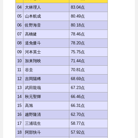
04
大林理人
83.04点
05
山本航成
80.49点
06
佐野海音
80.18点
07
高橋健
78.46点
08
道免優斗
78.20点
09
河本英士
75.75点
10
加来翔映
71.44点
11
谷圭
70.81点
12
吉岡陽稀
68.69点
13
武田龍哉
67.23点
14
秋元聖輝
66.46点
15
高旭
66.31点
16
越野隆清
62.70点
17
三浦琉生
58.77点
18
阿部快斗
57.92点