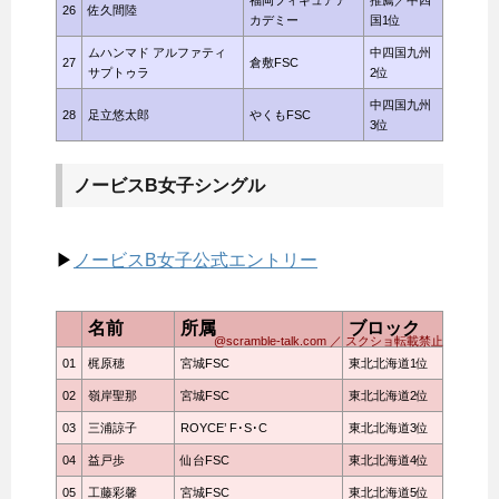
26
佐久間陸
カデミー
国1位
ムハンマド アルファティ
中四国九州
27
倉敷FSC
サプトゥラ
2位
中四国九州
28
足立悠太郎
やくもFSC
3位
ノービスB女子シングル
▶
ノービスB女子公式エントリー
名前
所属
ブロック
@scramble-talk.com ／ スクショ転載禁止
01
梶原穂
宮城FSC
東北北海道1位
02
嶺岸聖那
宮城FSC
東北北海道2位
03
三浦諒子
ROYCE’ F･S･C
東北北海道3位
04
益戸歩
仙台FSC
東北北海道4位
05
工藤彩馨
宮城FSC
東北北海道5位