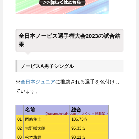
全日本ノービス選手権大会2023の試合結
果
ノービスA男子シングル
※
全日本ジュニア
に推薦される選手を色付けし
ています。
名前
総合
@scramble-talk.com ／ スクショ転載禁止
01
岡崎隼士
106.73点
02
吉野咲太朗
95.33点
03
松本悠輝
90.11点