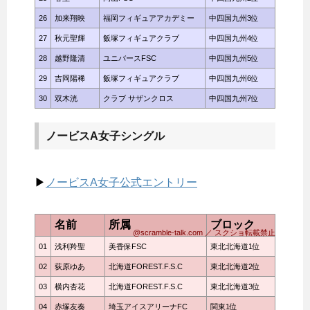
26
加来翔映
福岡フィギュアアカデミー
中四国九州3位
27
秋元聖輝
飯塚フィギュアクラブ
中四国九州4位
28
越野隆清
ユニバースFSC
中四国九州5位
29
吉岡陽稀
飯塚フィギュアクラブ
中四国九州6位
30
双木洸
クラブ サザンクロス
中四国九州7位
ノービスA女子シングル
▶
ノービスA女子公式エントリー
名前
所属
ブロック
@scramble-talk.com ／ スクショ転載禁止
01
浅利羚聖
美香保FSC
東北北海道1位
02
荻原ゆあ
北海道FOREST.F.S.C
東北北海道2位
03
横内杏花
北海道FOREST.F.S.C
東北北海道3位
04
赤塚友奏
埼玉アイスアリーナFC
関東1位