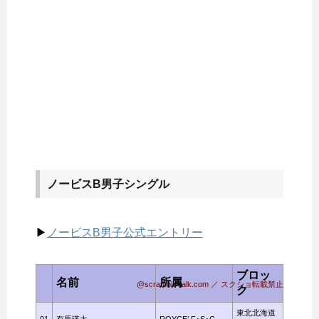
ノービスB男子シングル
▶
ノービスB男子公式エントリー
ブロッ
名前
所属
@scramble-talk.com ／ スクショ転載禁止
ク
東北北海道
01
有馬瑛太
ROYCE’ F･S･C