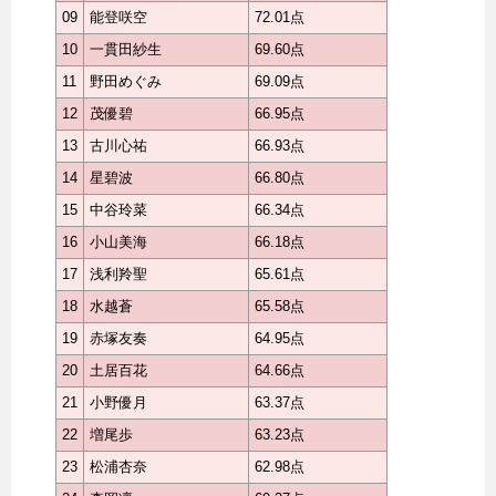
09
能登咲空
72.01点
10
一貫田紗生
69.60点
11
野田めぐみ
69.09点
12
茂優碧
66.95点
13
古川心祐
66.93点
14
星碧波
66.80点
15
中谷玲菜
66.34点
16
小山美海
66.18点
17
浅利羚聖
65.61点
18
水越蒼
65.58点
19
赤塚友奏
64.95点
20
土居百花
64.66点
21
小野優月
63.37点
22
増尾歩
63.23点
23
松浦杏奈
62.98点