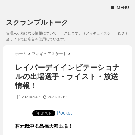
MENU
スクランブルトーク
管理人が気になる情報についてトークします。（フィギュアスケート好き）
当サイトでは広告を使用しています。
ホーム
>
フィギュアスケート
>
レイバーデイインビテーショナ
ルの出場選手・ライスト・放送
情報！
2021/09/02
2021/10/19
Pocket
村元哉中＆髙橋大輔
出場！