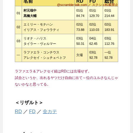
名前
RD
FD
総合
@scramble-talk.com ／ スクショ転載禁止
村元哉中
01位
01位
01位
01
髙橋大輔
84.74
129.70
214.44
エミリー・モナハン
02位
02位
02位
02
イリアス・フォウラティ
73.88
110.03
183.91
リオナ・ハリス
03位
04位
03位
03
タイラー・ヴォルマー
50.31
62.45
112.76
ラファエラ・コンチウス
03位
―位
―
欠場
アレクセイ・シュチェペトフ
92.78
92.78
ラファエラ＆アレクセイ組はRDには出場せず。
試合というか、出れるヤツだけ自由に出て～位のユルさなんじゃ
ないかなと思ってる。
＜リザルト＞
RD
／
FD
／
全カテ