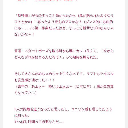
「期待値」がものすっごく高かったから（魚が釣られたようなリ
フトとかw）「思ったより控えめプロかな？（ダンス的にも曲的
にも）」って第一印象だったけど、すっごく斬新なプロなんじゃ
ないかな～！
冒頭、スタートポーズを取る所から既にカッコ良くて、「今から
どんなプロが始まるんだろう！」って期待を煽られた。
そして大さんがめちゃめちゃ上手くなってて、リフトもツイズル
も安定感が凄かった！！！
（去年の「あぁぁ～ 怖いよぁぁぁ～（ヒヤヒヤ）」感が全然無
くなってた…）
2人の距離も近くなったと思ったし、ユニゾン感も増してたよう
に思った。
やっぱり時間って必要なんだ…。