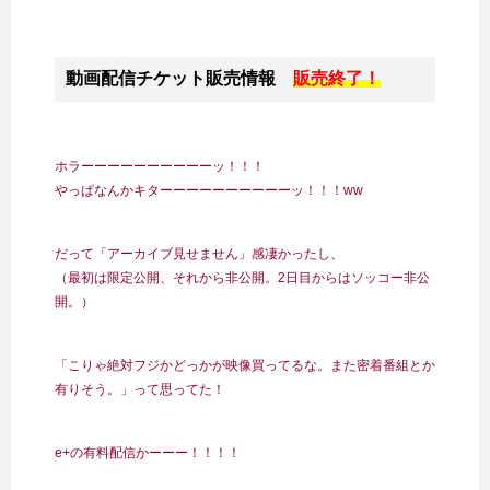
動画配信チケット販売情報
販売終了！
ホラーーーーーーーーーーッ！！！
やっぱなんかキターーーーーーーーーーッ！！！ww
だって「アーカイブ見せません」感凄かったし、
（最初は限定公開、それから非公開。2日目からはソッコー非公
開。）
「こりゃ絶対フジかどっかが映像買ってるな。また密着番組とか
有りそう。」って思ってた！
e+の有料配信かーーー！！！！