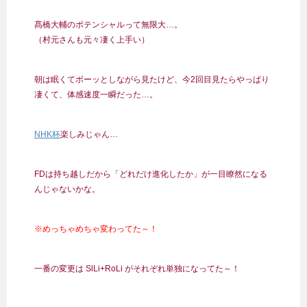
髙橋大輔のポテンシャルって無限大…。
（村元さんも元々凄く上手い）
朝は眠くてボーッとしながら見たけど、今2回目見たらやっぱり
凄くて、体感速度一瞬だった…。
NHK杯
楽しみじゃん…
FDは持ち越しだから「どれだけ進化したか」が一目瞭然になる
んじゃないかな。
※めっちゃめちゃ変わってた～！
一番の変更は SlLi+RoLi がそれぞれ単独になってた～！