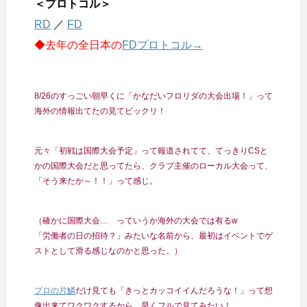
＜プロトコル＞
RD
／
FD
◆去年の全日本の
FDプロトコル→
8/26のすっごい朝早くに「かなだいフロリダの大会出場！」って
海外の情報出てたの見てビックリ！
元々「初戦は国際大会予定」って報道されてて、てっきりCSと
かの国際大会だと思ってたら、クラブ主催のローカル大会って、
「そう来たか～！！」って感じ。
（確かに国際大会… っていうか海外の大会では有るw
「労働者の日の招待？」みたいな名前から、最初はイベントでゲ
ストとして滑る感じなのかと思った。）
プロの片鱗
だけ見ても「きっとカッコイイんだろうな！」って想
像出来てワクワクするから、早くフルで見てみたい！