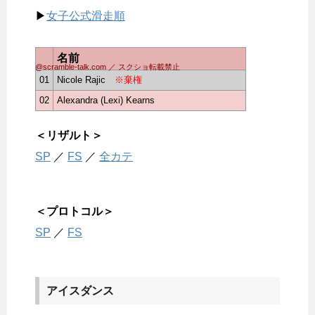
▶
女子公式滑走順
名前
@scramble-talk.com ／ スクショ転載禁止
01
Nicole Rajic
※棄権
02
Alexandra (Lexi) Kearns
＜リザルト＞
SP
／
FS
／
全カテ
＜プロトコル＞
SP
／
FS
アイスダンス