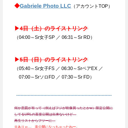
◆
Gabriele Photo LLC
（アカウントTOP）
▶
4日（土）のライストリンク
（04:00～Sr女子SP ／ 06:31～Sr RD）
▶
5日（日）のライストリンク
（05:40～Sr女子FS ／ 06:30～SrペアEX ／
07:00～SrソロFD ／ 07:30～Sr FD）
何か意図が有って（例えばフジが映像買ったとかw）限定公開に
してるURLの直接公開は出来ないけど…
再生リストからフツーに…
※ありゃ… 非公開になっちゃったねー。