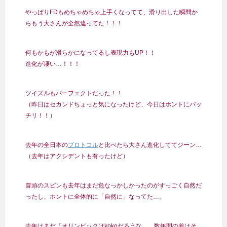
やっぱりFDもめちゃめちゃ上手くなってて、滑り出した瞬間か
らもう大さんが全然違ってた！！！
何もかもが滑らかになってるし表現力もUP！！
進化が凄い…！！！
ツイズルもパーフェクトだった！！
（昨日はセカンドちょっと気になったけど、今日はホントにバッ
チリ！！）
去年の全日本の
プロトコル
と比べたら大さん進化しててジーン…
（去年はアクシデントも有ったけど）
冒頭のスピンも去年はまだ危なっかしかったのがすっごく自然だ
ったし、ホントに全体的に「自然に」なってた…。
去年はまだ「オリンピックはkokoだろうな… 数年間の差はそ