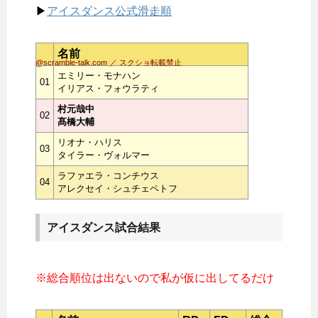
▶
アイスダンス公式滑走順
名前
@scramble-talk.com ／ スクショ転載禁止
エミリー・モナハン
01
イリアス・フォウラティ
村元哉中
02
髙橋大輔
リオナ・ハリス
03
タイラー・ヴォルマー
ラファエラ・コンチウス
04
アレクセイ・シュチェペトフ
アイスダンス試合結果
※総合順位は出ないので私が仮に出してるだけ