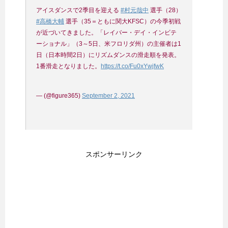
アイスダンスで2季目を迎える
#村元哉中
選手（28）
#高橋大輔
選手（35＝ともに関大KFSC）の今季初戦
が近づいてきました。「レイバー・デイ・インビテ
ーショナル」（3～5日、米フロリダ州）の主催者は1
日（日本時間2日）にリズムダンスの滑走順を発表。
1番滑走となりました。
https://t.co/Fu0xYwjfwK
— (@figure365)
September 2, 2021
スポンサーリンク