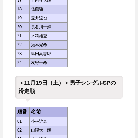
17
竹内孝太朗
18
佐藤駿
19
壷井達也
20
長谷川一輝
21
木科雄登
22
須本光希
23
島田高志郎
24
友野一希
＜11月19日（土）＞男子シングルSPの
滑走順
順番
名前
01
小林諒真
02
山隈太一朗