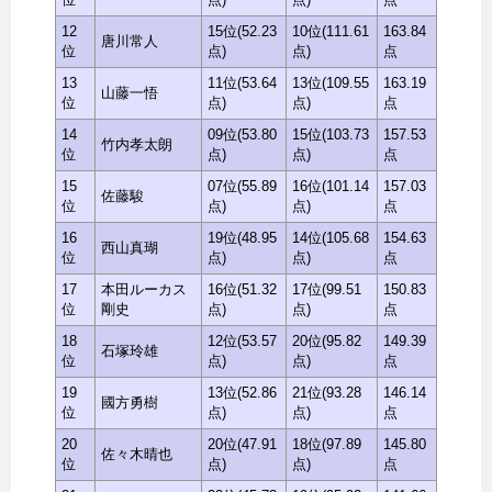
12
15位(52.23
10位(111.61
163.84
唐川常人
位
点)
点)
点
13
11位(53.64
13位(109.55
163.19
山藤一悟
位
点)
点)
点
14
09位(53.80
15位(103.73
157.53
竹内孝太朗
位
点)
点)
点
15
07位(55.89
16位(101.14
157.03
佐藤駿
位
点)
点)
点
16
19位(48.95
14位(105.68
154.63
西山真瑚
位
点)
点)
点
17
本田ルーカス
16位(51.32
17位(99.51
150.83
位
剛史
点)
点)
点
18
12位(53.57
20位(95.82
149.39
石塚玲雄
位
点)
点)
点
19
13位(52.86
21位(93.28
146.14
國方勇樹
位
点)
点)
点
20
20位(47.91
18位(97.89
145.80
佐々木晴也
位
点)
点)
点