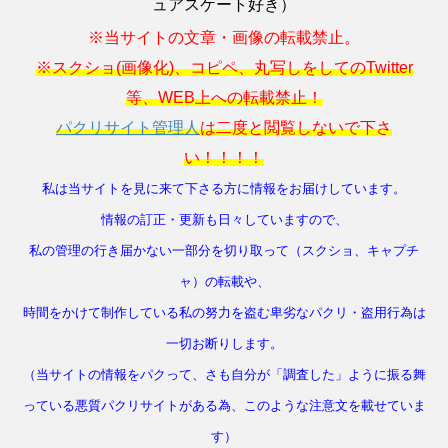
ュアスケート好き）
※当サイトの文章・画像の転載禁止。
※スクショ(画像化)、コピペ、丸写しをしてのTwitter
等、WEB上への転載禁止！
パクリサイト管理人
は二度と閲覧しないで下さ
い！！！！
私は当サイトを見に来て下さる方に情報をお届けしています。
情報の訂正・更新も日々していますので、
私の管理の行き届かない一部分を切り取って（スクショ、キャプチ
ャ）の転載や、
時間をかけて制作している私の努力を盗む卑劣なパクリ・盗用行為は
一切お断りします。
（当サイトの情報をパクって、さも自分が「調査した」ように振る舞
っている悪質パクリサイトがある為、このような注意文を載せていま
す）