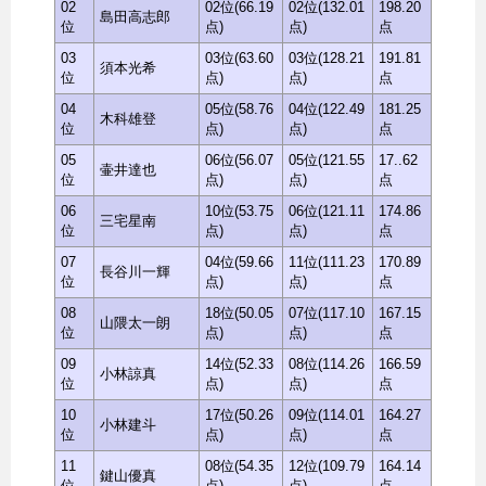
02
02位(66.19
02位(132.01
198.20
島田高志郎
位
点)
点)
点
03
03位(63.60
03位(128.21
191.81
須本光希
位
点)
点)
点
04
05位(58.76
04位(122.49
181.25
木科雄登
位
点)
点)
点
05
06位(56.07
05位(121.55
17..62
壷井達也
位
点)
点)
点
06
10位(53.75
06位(121.11
174.86
三宅星南
位
点)
点)
点
07
04位(59.66
11位(111.23
170.89
長谷川一輝
位
点)
点)
点
08
18位(50.05
07位(117.10
167.15
山隈太一朗
位
点)
点)
点
09
14位(52.33
08位(114.26
166.59
小林諒真
位
点)
点)
点
10
17位(50.26
09位(114.01
164.27
小林建斗
位
点)
点)
点
11
08位(54.35
12位(109.79
164.14
鍵山優真
位
点)
点)
点