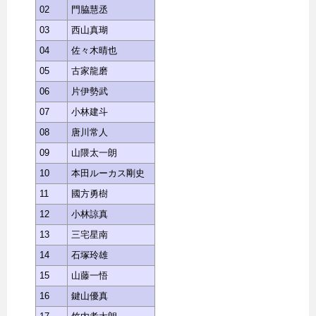
02
門脇慧丞
03
西山真瑚
04
佐々木晴也
05
古家龍磨
06
片伊勢武
07
小林建斗
08
唐川常人
09
山隈太一朗
10
本田ルーカス剛史
11
國方勇樹
12
小林諒真
13
三宅星南
14
石塚玲雄
15
山藤一悟
16
鍵山優真