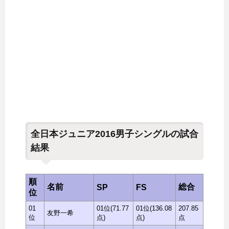
全日本ジュニア2016男子シングルの試合
結果
順
名前
総合
SP
FS
位
01
01位(71.77
01位(136.08
207.85
友野一希
位
点)
点)
点