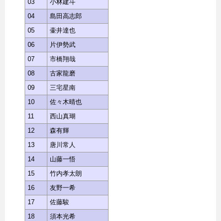
03
小林建斗
04
島田高志郎
05
壷井達也
06
片伊勢武
07
市橋翔哉
08
古家龍磨
09
三宅星南
10
佐々木晴也
11
西山真瑚
12
森有輝
13
唐川常人
14
山藤一悟
15
竹内孝太朗
16
友野一希
17
佐藤駿
18
須本光希