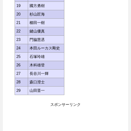
19
國方勇樹
20
杉山匠海
21
櫛田一樹
22
鍵山優真
23
門脇慧丞
24
本田ルーカス剛史
25
石塚玲雄
26
木科雄登
27
長谷川一輝
28
森口澄士
29
山田晋一
スポンサーリンク