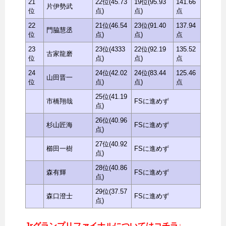
21
22位(45.73
19位(95.93
141.66
片伊勢武
位
点)
点)
点
22
21位(46.54
23位(91.40
137.94
門脇慧丞
位
点)
点)
点
23
23位(4333
22位(92.19
135.52
古家龍磨
位
点)
点)
点
24
24位(42.02
24位(83.44
125.46
山田晋一
位
点)
点)
点
25位(41.19
市橋翔哉
FSに進めず
点)
26位(40.96
杉山匠海
FSに進めず
点)
27位(40.92
櫛田一樹
FSに進めず
点)
28位(40.86
森有輝
FSに進めず
点)
29位(37.57
森口澄士
FSに進めず
点)
Jrグランプリファイナルについてはコチラ↓