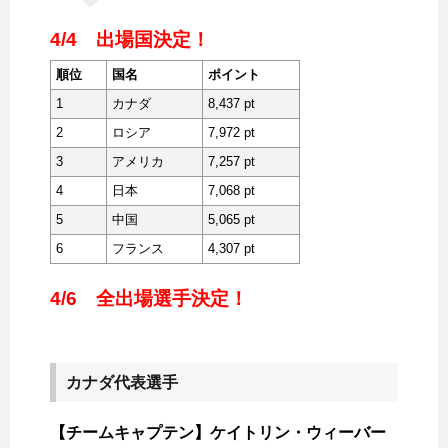
4/4 出場国決定！
順位
国名
ポイント
1
カナダ
8,437 pt
2
ロシア
7,972 pt
3
アメリカ
7,257 pt
4
日本
7,068 pt
5
中国
5,065 pt
6
フランス
4,307 pt
4/6 全出場選手決定！
カナダ代表選手
【チームキャプテン】ケイトリン・ウィーバー