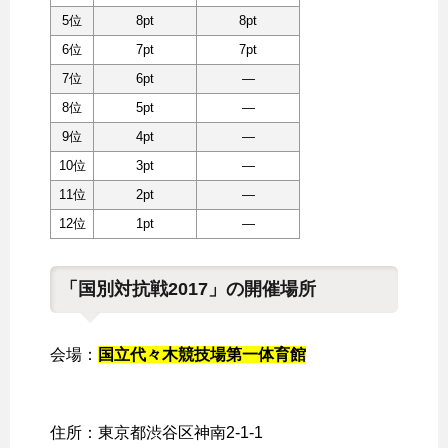
5位
8pt
8pt
6位
7pt
7pt
7位
6pt
―
8位
5pt
―
9位
4pt
―
10位
3pt
―
11位
2pt
―
12位
1pt
―
「国別対抗戦2017」の開催場所
会場：
国立代々木競技場第一体育館
住所：東京都渋谷区神南2-1-1