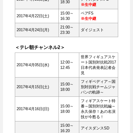
18:30
※生中継
15:00～
ペアFS
2017年4月22日(土)
16:30
※生中継
21:00～
2017年4月24日(月)
ダイジェスト
23:30
＜テレ朝チャンネル2＞
世界フィギュアスケ
12:00～
ート国別対抗戦2017
2017年4月05日(水)
12:45
日本代表発表記者会
見
フィギペディア～国
15:00～
2017年4月15日(土)
別対抗戦チームジャ
18:00
パンの軌跡～
フィギアスケート特
15:00～
番～国別対抗戦編～
2017年4月16日(日)
18:00
永久保存！あの名演
技が今甦る！
15:00～
アイスダンスSD
16:20