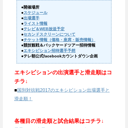
●開催場所
●
スケジュール
●
出場選手
●
ライスト情報
●
テレビ＆WEB放送予定
●
セカンドスクリーンについて
●
チケット情報（価格・座席・販売情報）
●競技観戦＆バックヤードツアー招待情報
●
エキシビション招待選手予想
●テレ朝公式facebookカウントダウン企画
エキシビションの出演選手と滑走順はコ
チラ↓
■
国別対抗戦2017のエキシビション出場選手と
滑走順！
各種目の滑走順と試合結果はコチラ↓