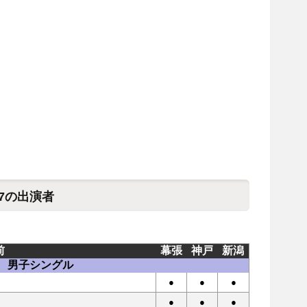
7の出演者
前
幕張
神戸
新潟
男子シングル
●
●
●
●
●
●