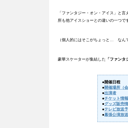
「ファンタジー・オン・アイス」と言
所も他アイスショーとの違いの一つで
（個人的にはそこがちょっと… なん
豪華スケーターが集結した
「ファンタジ
●開催日程
●
開催場所（
●
出演者
●
チケット情
●
グッズ販売
●
テレビ放送
●
幕張公演放送