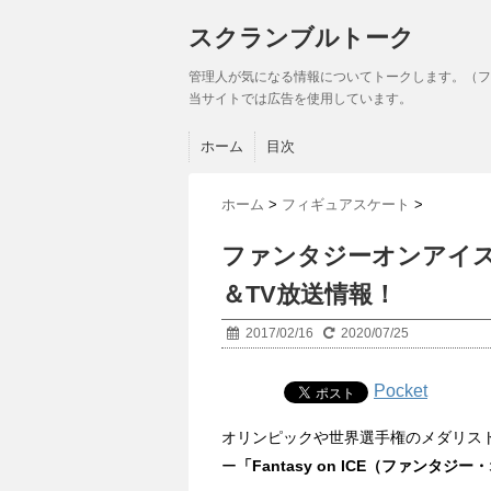
スクランブルトーク
管理人が気になる情報についてトークします。（フ
当サイトでは広告を使用しています。
ホーム
目次
ホーム
>
フィギュアスケート
>
ファンタジーオンアイス
＆TV放送情報！
2017/02/16
2020/07/25
Pocket
オリンピックや世界選手権のメダリス
ー
「Fantasy on ICE（ファンタ