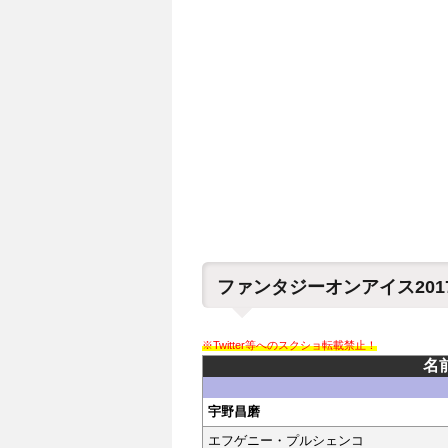
ファンタジーオンアイス201
※Twitter等へのスクショ転載禁止！
名
宇野昌磨
エフゲニー・プルシェンコ