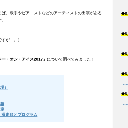
えば、歌手やピアニストなどのアーティストの出演がある
◆8
す。
◆8
ですが…。）
◆8
ー・オン・アイス2017」
について調べてみました！
◆8
会場）
◆8
報
情報
予定
 滑走順とプログラム