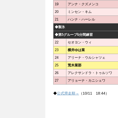
19
アンナ・クズメンコ
20
ミンセン・キム
21
ハンナ・ハーレル
◆製氷
◆第5グループ6分間練習
22
セオヨン・ウィ
23
横井ゆは菜
24
アリーナ・ウルシャツェ
25
荒木菜那
26
アレクサンドラ・トゥルソワ
27
アリョーナ・カニシェワ
◆
公式滑走順→
（10/11 18:44）