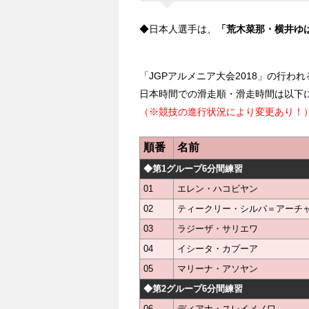
◆日本人選手は、
「荒木菜那・横井ゆ
「JGPアルメニア大会2018」の行わ
日本時間での滑走順・滑走時間は以下
（※競技の進行状況により変更あり！
順番
名前
◆第1グループ6分間練習
01
エレン・ハコビヤン
02
ティークリー・シルパ＝アーチ
03
ラジーザ・サリエワ
04
イシータ・カプーア
05
マリーナ・アソヤン
◆第2グループ6分間練習
06
ディアナ・スレイメノワ