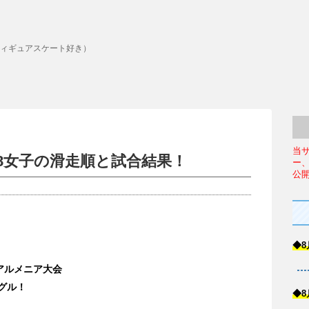
ィギュアスケート好き）
当
18女子の滑走順と試合結果！
ー
公
◆8
アルメニア大会
グル！
◆8