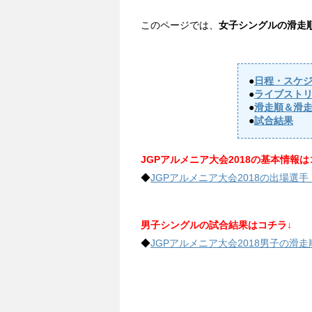
このページでは、
女子シングルの滑走
●
日程・スケ
●
ライブスト
●
滑走順＆滑
●
試合結果
JGPアルメニア大会2018の基本情報は
◆
JGPアルメニア大会2018の出場選
男子シングルの試合結果はコチラ↓
◆
JGPアルメニア大会2018男子の滑