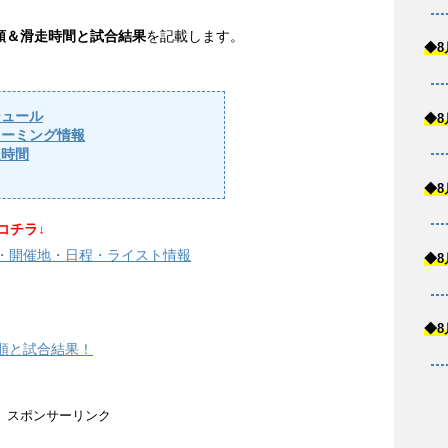
順＆滑走時間と試合結果
を記載します。
◆8
ジュール
◆8
リーミング情報
走時間
◆8
コチラ↓
手・開催地・日程・ライスト情報
◆8
◆8
走順と試合結果！
スポンサーリンク