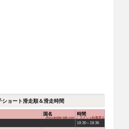
女子ショート滑走順＆滑走時間
国名
時間
@scramble-talk.com ／ スクショ転載禁止
19:30～19:36