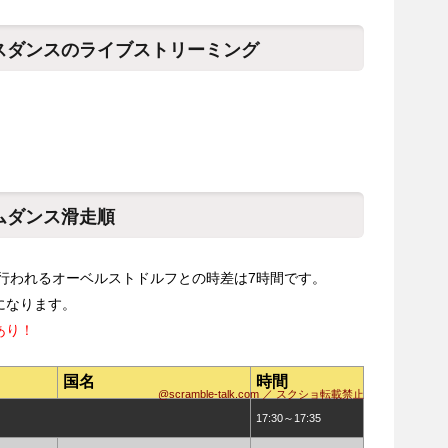
イスダンスのライブストリーミング
ムダンス滑走順
の行われるオーベルストドルフとの時差は7時間です。
になります。
あり！
国名
時間
@scramble-talk.com ／ スクショ転載禁止
17:30～17:35