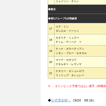
ジェイソン・チャン
◆製氷
◆第5グループ5分間練習
ユラ・ミン
17
ダニエル・イートン
カタリナ・ミュラー
18
ディム・ディーク
※
ティナ・ガラベディアン
19
シモン・プルー・セネカル
マリア・カザコワ
20
ゲオルギー・レヴィヤ
ナタリー・タシュレロワ
21
フィリップ・タシュレー
※ … オリンピック予選ではない選手（枠獲
◆
公式滑走順→
（9/24 09:16）