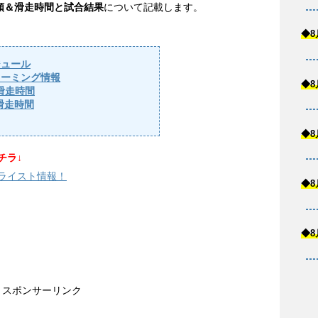
順＆滑走時間と試合結果
について記載します。
◆8
ジュール
リーミング情報
◆8
滑走時間
滑走時間
◆8
チラ↓
・ライスト情報！
◆8
◆8
スポンサーリンク