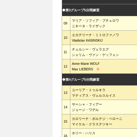
◆第3グループ5分間練習
マリア・ソフィア・プチェロワ
09
ニキータ・ライザック
エカテリーナ・ミトロファノワ
10
Vladislav KASINSKIJ
チェルシー・ヴェラエグ
11
シェリム・ヴァン・ゲッフェン
Anne-Marie WOLF
12
Max LIEBERS
※
◆第4グループ5分間練習
ユーリア・トゥルキラ
13
マティアス・ヴェルスルイス
サーシャ・フィアー
14
ジョージ・ワデル
カロリーナ・ポルテジ・ペローニ
15
マイケル・クラステツキー
ホリー・ハリス
16