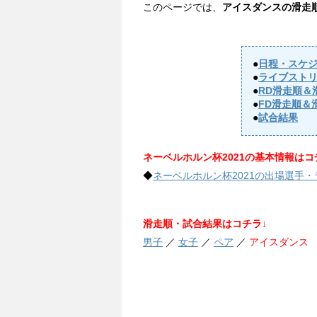
このページでは、
アイスダンスの滑走
●
日程・スケ
●
ライブスト
●
RD滑走順＆
●
FD滑走順＆
●
試合結果
ネーベルホルン杯2021の基本情報はコ
◆
ネーベルホルン杯2021の出場選手
滑走順・試合結果はコチラ↓
男子
／
女子
／
ペア
／
アイスダンス