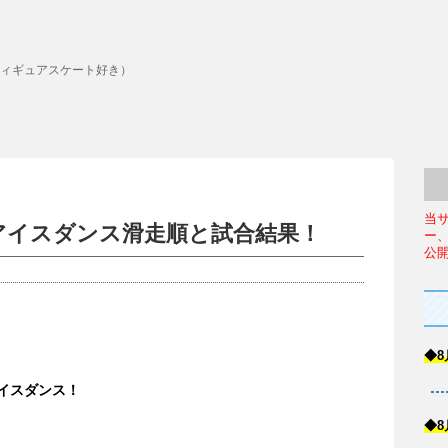
ィギュアスケート好き）
当
1アイスダンス滑走順と試合結果！
ー
公
◆8
アイスダンス！
◆8