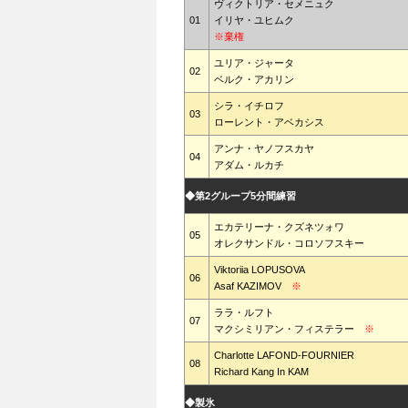
ヴィクトリア・セメニュク
01
イリヤ・ユヒムク
※棄権
ユリア・ジャータ
02
ベルク・アカリン
シラ・イチロフ
03
ローレント・アベカシス
アンナ・ヤノフスカヤ
04
アダム・ルカチ
◆第2グループ5分間練習
エカテリーナ・クズネツォワ
05
オレクサンドル・コロソフスキー
Viktoriia LOPUSOVA
06
Asaf KAZIMOV
※
ララ・ルフト
07
マクシミリアン・フィステラー
※
Charlotte LAFOND-FOURNIER
08
Richard Kang In KAM
◆製氷