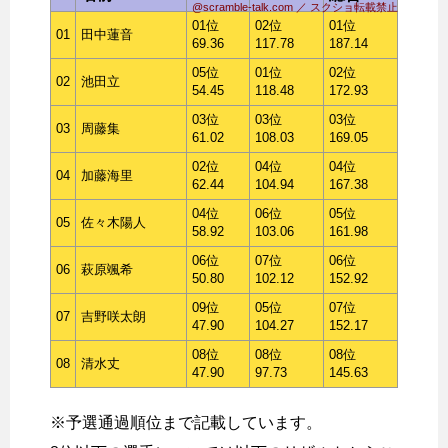
@scramble-talk.com ／ スクショ転載禁止
01位
02位
01位
01
田中蓮音
69.36
117.78
187.14
05位
01位
02位
02
池田立
54.45
118.48
172.93
03位
03位
03位
03
周藤集
61.02
108.03
169.05
02位
04位
04位
04
加藤海里
62.44
104.94
167.38
04位
06位
05位
05
佐々木陽人
58.92
103.06
161.98
06位
07位
06位
06
萩原颯希
50.80
102.12
152.92
09位
05位
07位
07
吉野咲太朗
47.90
104.27
152.17
08位
08位
08位
08
清水丈
47.90
97.73
145.63
※予選通過順位まで記載しています。