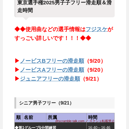
東京選手権2025男子子フリー滑走順＆滑
走時間
◆◆使用曲などの選手情報は
フジスケ
が
すっごい詳しいです！！！◆◆
▶
ノービスBフリーの滑走順
（9/20）
▶
ノービスAフリーの滑走順
（9/20）
▶
ジュニアフリーの滑走順
（9/21）
シニア男子フリー（9/21）
順
名前
所属
時間
@scramble-talk.com ／ スクショ転載禁止
◆第1グループ6分間練習
16:40～16:46