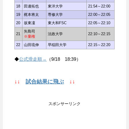
18
田邊拓也
東洋大学
21:54～22:00
19
梶本将太
専修大学
22:00～22:05
20
坂東凜
東大和FSC
22:05～22:10
矢島司
21
法政大学
22:10～22:15
※棄権
22
山田琉伸
早稲田大学
22:15～22:20
◆
公式滑走順→
（9/18 18:39）
↓↓
試合結果に飛ぶ
↓↓
スポンサーリンク