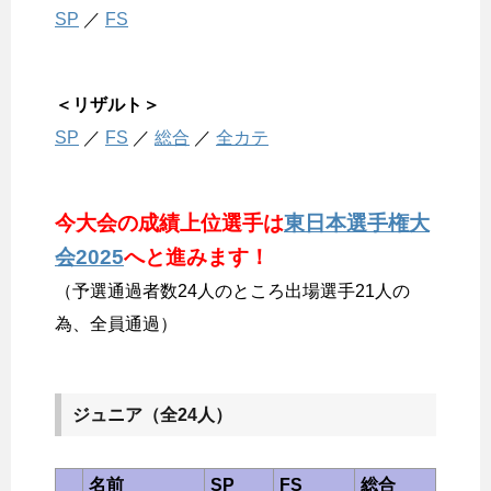
SP
／
FS
＜リザルト＞
SP
／
FS
／
総合
／
全カテ
今大会の成績上位選手は
東日本選手権大
会2025
へと進みます！
（予選通過者数24人のところ出場選手21人の
為、全員通過）
ジュニア（全24人）
名前
SP
FS
総合