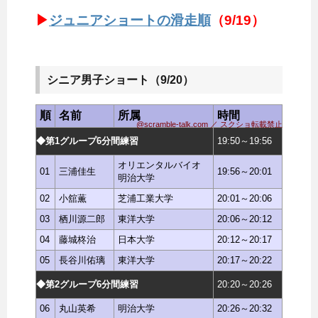
▶
ジュニアショートの滑走順
（9/19）
シニア男子ショート（9/20）
順
名前
所属
時間
@scramble-talk.com ／ スクショ転載禁止
◆第1グループ6分間練習
19:50～19:56
オリエンタルバイオ
01
三浦佳生
19:56～20:01
明治大学
02
小舘薫
芝浦工業大学
20:01～20:06
03
栖川源二郎
東洋大学
20:06～20:12
04
藤城柊治
日本大学
20:12～20:17
05
長谷川佑璃
東洋大学
20:17～20:22
◆第2グループ6分間練習
20:20～20:26
06
丸山英希
明治大学
20:26～20:32