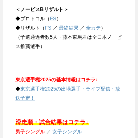
＜ノービスBリザルト＞
◆プロトコル（
FS
）
◆リザルト（
FS
／
最終結果
／
全カテ
）
（予選通過者数5人・藤本東馬君は全日本ノービ
ス推薦選手）
東京選手権2025の基本情報はコチラ↓
◆
東京選手権2025の出場選手・ライブ配信・放
送予定！
滑走順・試合結果はコチラ↓
男子シングル
／
女子シングル