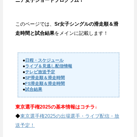
ニア女子ショートプログラム！
このページでは、
Sr女子シングルの滑走順＆滑
走時間と試合結果
をメインに記載します！
●
日程・スケジュール
●
ライブ＆見逃し配信情報
●
テレビ放送予定
●
SP滑走順＆滑走時間
●
FS滑走順＆滑走時間
●
試合結果
東京選手権2025の基本情報はコチラ↓
◆
東京選手権2025の出場選手・ライブ配信・放
送予定！