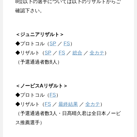
8位以下の選手については以下のリザルトからご
確認下さい。
＜ジュニアリザルト＞
◆プロトコル（
SP
／
FS
）
◆リザルト（
SP
／
FS
／
総合
／
全カテ
）
（予選通過者数8人）
＜ノービスAリザルト＞
◆プロトコル（
FS
）
◆リザルト（
FS
／
最終結果
／
全カテ
）
（予選通過者数3人・日髙晴久君は全日本ノービ
ス推薦選手）