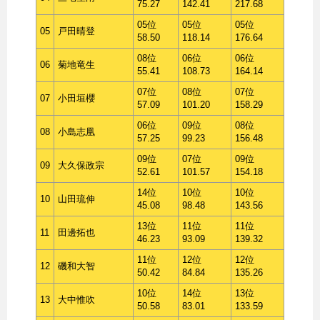
75.27
142.41
217.68
05位
05位
05位
05
戸田晴登
58.50
118.14
176.64
08位
06位
06位
06
菊地竜生
55.41
108.73
164.14
07位
08位
07位
07
小田垣櫻
57.09
101.20
158.29
06位
09位
08位
08
小島志凰
57.25
99.23
156.48
09位
07位
09位
09
大久保政宗
52.61
101.57
154.18
14位
10位
10位
10
山田琉伸
45.08
98.48
143.56
13位
11位
11位
11
田邊拓也
46.23
93.09
139.32
11位
12位
12位
12
磯和大智
50.42
84.84
135.26
10位
14位
13位
13
大中惟吹
50.58
83.01
133.59