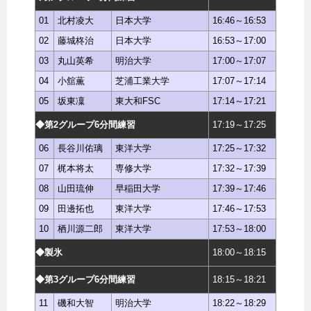
01
北村凌大
日本大学
16:46～16:53
02
藤城柊治
日本大学
16:53～17:00
03
丸山英希
明治大学
17:00～17:07
04
小舘薫
芝浦工業大学
17:07～17:14
05
坂東凜
東大和FSC
17:14～17:21
◆第2グループ6分間練習
17:19～17:25
06
長谷川佑璃
東洋大学
17:25～17:32
07
梶本将太
専修大学
17:32～17:39
08
山田琉伸
早稲田大学
17:39～17:46
09
田邊拓也
東洋大学
17:46～17:53
10
栖川源二郎
東洋大学
17:53～18:00
◆製氷
18:00～18:15
◆第3グループ6分間練習
18:15～18:21
11
磯和大智
明治大学
18:22～18:29