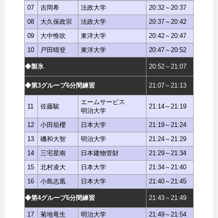
07
吉岡希
法政大学
20:32～20:37
08
大久保政宗
法政大学
20:37～20:42
09
大中惟吹
東洋大学
20:42～20:47
10
戸田晴登
東洋大学
20:47～20:52
◆製氷
20:52～21:07
◆第3グループ6分間練習
21:07～21:13
エームサービス
11
佐藤駿
21:14～21:19
明治大学
12
小田垣櫻
日本大学
21:19～21:24
13
磯和大智
明治大学
21:24～21:29
14
三宅星南
日本建物管財
21:29～21:34
15
北村凌大
日本大学
21:34～21:40
16
小島志凰
日本大学
21:40～21:45
◆第4グループ6分間練習
21:43～21:49
17
菊地竜生
明治大学
21:49～21:54