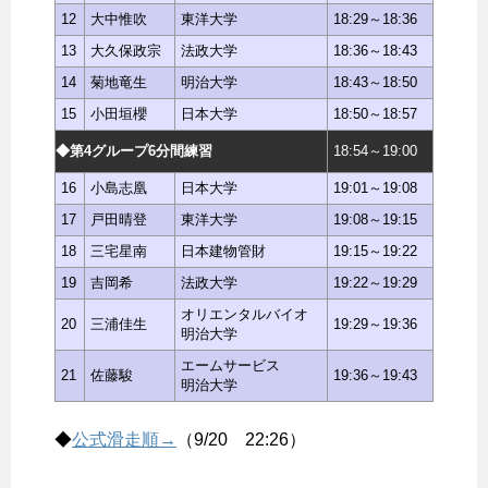
12
大中惟吹
東洋大学
18:29～18:36
13
大久保政宗
法政大学
18:36～18:43
14
菊地竜生
明治大学
18:43～18:50
15
小田垣櫻
日本大学
18:50～18:57
◆第4グループ6分間練習
18:54～19:00
16
小島志凰
日本大学
19:01～19:08
17
戸田晴登
東洋大学
19:08～19:15
18
三宅星南
日本建物管財
19:15～19:22
19
吉岡希
法政大学
19:22～19:29
オリエンタルバイオ
20
三浦佳生
19:29～19:36
明治大学
エームサービス
21
佐藤駿
19:36～19:43
明治大学
◆
公式滑走順→
（9/20 22:26）