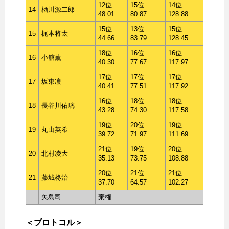
12位
15位
14位
14
栖川源二郎
48.01
80.87
128.88
15位
13位
15位
15
梶本将太
44.66
83.79
128.45
18位
16位
16位
16
小舘薫
40.30
77.67
117.97
17位
17位
17位
17
坂東凜
40.41
77.51
117.92
16位
18位
18位
18
長谷川佑璃
43.28
74.30
117.58
19位
20位
19位
19
丸山英希
39.72
71.97
111.69
21位
19位
20位
20
北村凌大
35.13
73.75
108.88
20位
21位
21位
21
藤城柊治
37.70
64.57
102.27
矢島司
棄権
＜プロトコル＞