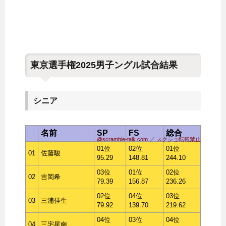
東京選手権2025男子ングル試合結果
シニア
名前
SP
FS
総合
@scramble-talk.com ／ スクショ転載禁止
01位
02位
01位
01
佐藤駿
95.29
148.81
244.10
03位
01位
02位
02
吉岡希
79.39
156.87
236.26
02位
04位
03位
03
三浦佳生
79.92
139.70
219.62
04位
03位
04位
04
三宅星南