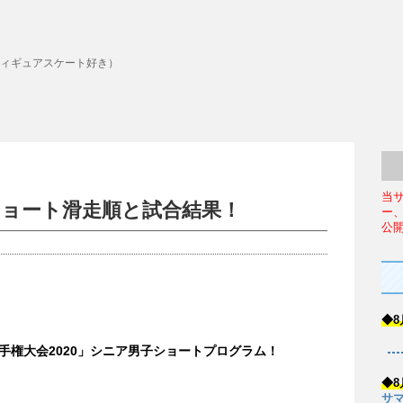
ィギュアスケート好き）
当
子ショート滑走順と試合結果！
ー
公
◆8
手権大会2020」シニア男子ショートプログラム！
◆8
サマ