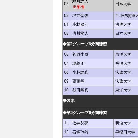
緑川諒人
02
日本大学
※棄権
03
坪井聖弥
苫小牧駒澤
04
小林建斗
法政大学
05
唐川常人
日本大学
◆第2グループ6分間練習
06
菅原生成
東洋大学
07
堀義正
明治大学
08
小林諒真
法政大学
09
齋藤翔
法政大学
10
鶴田翔真
東洋大学
◆製氷
◆第3グループ6分間練習
11
松井努夢
明治大学
12
石塚玲雄
早稲田大学