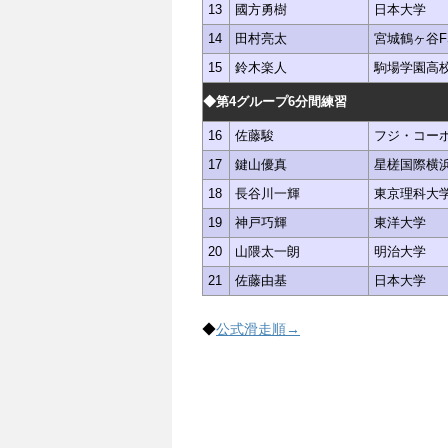
13
國方勇樹
日本大学
14
田村亮太
宮城鶴ヶ谷F
15
鈴木楽人
駒場学園高
◆第4グループ6分間練習
16
佐藤駿
フジ・コー
17
鍵山優真
星槎国際横
18
長谷川一輝
東京理科大
19
神戸巧輝
東洋大学
20
山隈太一朗
明治大学
21
佐藤由基
日本大学
◆
公式滑走順→