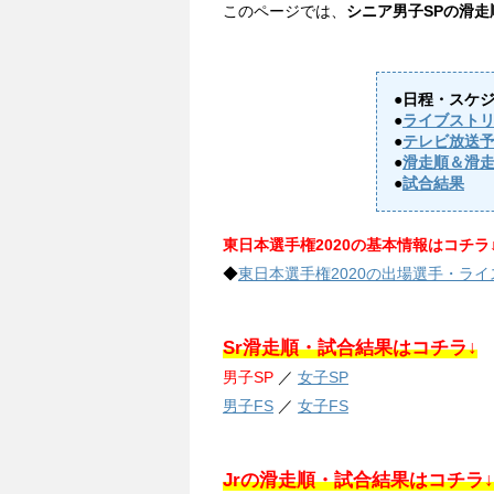
このページでは、
シニア男子SPの滑
●日程・スケ
●
ライブスト
●
テレビ放送
●
滑走順＆滑
●
試合結果
東日本選手権2020の基本情報はコチラ
◆
東日本選手権2020の出場選手・ラ
Sr滑走順・試合結果はコチラ↓
男子SP
／
女子SP
男子FS
／
女子FS
Jrの滑走順・試合結果はコチラ↓