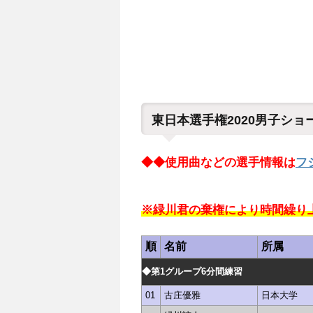
東日本選手権2020男子シ
◆◆使用曲などの選手情報は
フ
※緑川君の棄権により時間繰り
順
名前
所属
◆第1グループ6分間練習
01
古庄優雅
日本大学