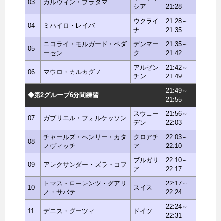
03
カルヴィン・プラタマ
シア
21:28
ウクライ
21:28～
04
ミハイロ・レイバ
ナ
21:35
ニコライ・モルガード・ペダ
デンマー
21:35～
05
ーセン
ク
21:42
アルゼン
21:42～
06
マウロ・カルカグノ
チン
21:49
21:49～
◆第2グループ6分間練習
21:55
スウェー
21:56～
07
ガブリエル・フォルケッソン
デン
22:03
チャールズ・ヘンリー・カタ
クロアチ
22:03～
08
ノヴィッチ
ア
22:10
ブルガリ
22:10～
09
アレクサンダー・ズラトコフ
ア
22:17
トマス・ローレンツ・グアリ
22:17～
10
スイス
ノ・サバテ
22:24
22:24～
11
デニス・グーツィ
ドイツ
22:31