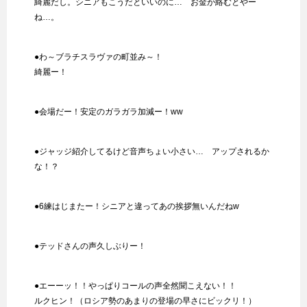
綺麗だし。シニアもこうだといいのに… お金が絡むとやー
ね…。
●わ～ブラチスラヴァの町並み～！
綺麗ー！
●会場だー！安定のガラガラ加減ー！ww
●ジャッジ紹介してるけど音声ちょい小さい… アップされるか
な！？
●6練はじまたー！シニアと違ってあの挨拶無いんだねw
●テッドさんの声久しぶりー！
●エーーッ！！やっぱりコールの声全然聞こえない！！
ルクヒン！（ロシア勢のあまりの登場の早さにビックリ！）