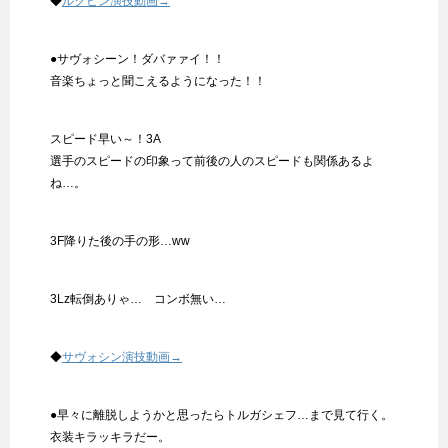
◆
ルクヒン演技動画→
●サヴォシーン！ダバァァイ！！
音楽ちょっと聞こえるようになった！！
スピード早い～！3A
選手のスピードの印象って前後の人のスピードも関係あるよ
ね…。
3F降りた後の手の形…ww
3Lz転倒ありゃ… コンボ無い…
◆
サヴォシン演技動画→
●早々に離脱しようかと思ったらトルガシェフ…まで見て行く。
衣装キラッキラだー。