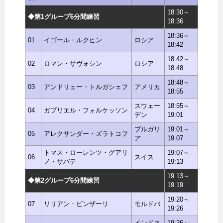
18:30～
◆第1グループ6分間練習
18:36
18:36～
01
イゴール・ルクヒン
ロシア
18:42
18:42～
02
ロマン・サヴォシン
ロシア
18:48
18:48～
03
アンドリュー・トルガシェフ
アメリカ
18:55
スウェー
18:55～
04
ガブリエル・フォルケッソン
デン
19:01
ブルガリ
19:01～
05
アレクサンダー・ズラトコフ
ア
19:07
トマス・ローレンツ・グアリ
19:07～
06
スイス
ノ・サバテ
19:13
19:13～
◆第2グループ6分間練習
19:19
19:20～
07
リリアン・ビンザーリ
モルドバ
19:26
インドネ
19:26～