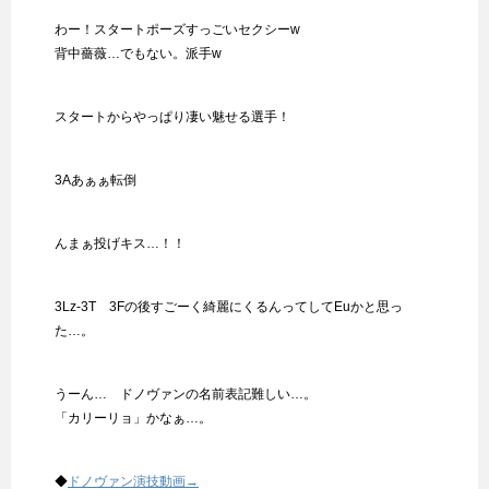
わー！スタートポーズすっごいセクシーw
背中薔薇…でもない。派手w
スタートからやっぱり凄い魅せる選手！
3Aあぁぁ転倒
んまぁ投げキス…！！
3Lz-3T 3Fの後すごーく綺麗にくるんってしてEuかと思っ
た…。
うーん… ドノヴァンの名前表記難しい…。
「カリーリョ」かなぁ…。
◆
ドノヴァン演技動画→