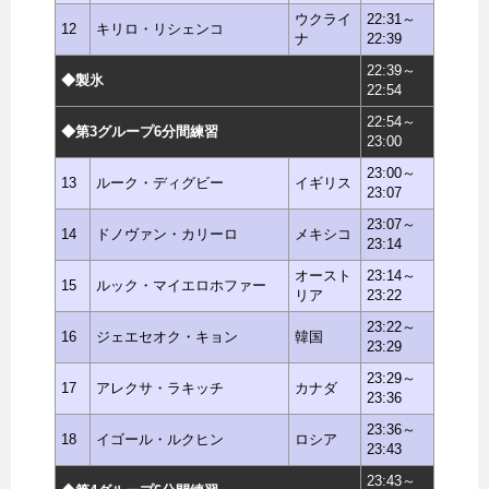
ウクライ
22:31～
12
キリロ・リシェンコ
ナ
22:39
22:39～
◆製氷
22:54
22:54～
◆第3グループ6分間練習
23:00
23:00～
13
ルーク・ディグビー
イギリス
23:07
23:07～
14
ドノヴァン・カリーロ
メキシコ
23:14
オースト
23:14～
15
ルック・マイエロホファー
リア
23:22
23:22～
16
ジェエセオク・キョン
韓国
23:29
23:29～
17
アレクサ・ラキッチ
カナダ
23:36
23:36～
18
イゴール・ルクヒン
ロシア
23:43
23:43～