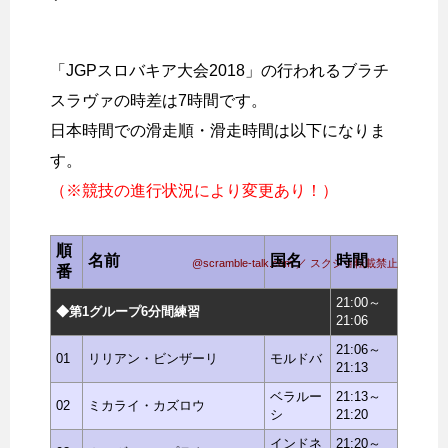
「JGPスロバキア大会2018」の行われるブラチ
スラヴァの時差は7時間です。
日本時間での滑走順・滑走時間は以下になりま
す。
（※競技の進行状況により変更あり！）
順
名前
国名
時間
@scramble-talk.com ／ スクショ転載禁止
番
21:00～
◆第1グループ6分間練習
21:06
21:06～
01
リリアン・ビンザーリ
モルドバ
21:13
ベラルー
21:13～
02
ミカライ・カズロウ
シ
21:20
インドネ
21:20～