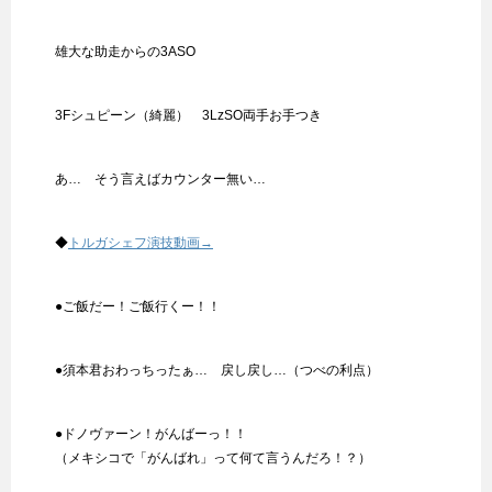
雄大な助走からの3ASO
3Fシュピーン（綺麗） 3LzSO両手お手つき
あ… そう言えばカウンター無い…
◆
トルガシェフ演技動画→
●ご飯だー！ご飯行くー！！
●須本君おわっちったぁ… 戻し戻し…（つべの利点）
●ドノヴァーン！がんばーっ！！
（メキシコで「がんばれ」って何て言うんだろ！？）