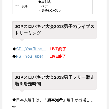
◆表彰式
02:15以降
・ペア
・
男子シングル
JGPスロバキア大会2018男子のライブス
トリーミング
◆
SP（You Tube）
LIVE終了
◆
FS（You Tube）
LIVE終了
JGPスロバキア大会2018男子フリー滑走
順＆滑走時間
◆日本人選手は、
「須本光希」
選手が出場しま
す！