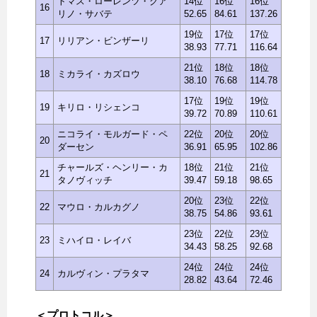
トマス・ローレンツ・グア
14位
16位
16位
16
リノ・サバテ
52.65
84.61
137.26
19位
17位
17位
17
リリアン・ビンザーリ
38.93
77.71
116.64
21位
18位
18位
18
ミカライ・カズロウ
38.10
76.68
114.78
17位
19位
19位
19
キリロ・リシェンコ
39.72
70.89
110.61
ニコライ・モルガード・ペ
22位
20位
20位
20
ダーセン
36.91
65.95
102.86
チャールズ・ヘンリー・カ
18位
21位
21位
21
タノヴィッチ
39.47
59.18
98.65
20位
23位
22位
22
マウロ・カルカグノ
38.75
54.86
93.61
23位
22位
23位
23
ミハイロ・レイバ
34.43
58.25
92.68
24位
24位
24位
24
カルヴィン・プラタマ
28.82
43.64
72.46
＜プロトコル＞