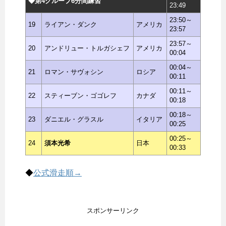
◆第4グループ6分間練習
23:49
23:50～
19
ライアン・ダンク
アメリカ
23:57
23:57～
20
アンドリュー・トルガシェフ
アメリカ
00:04
00:04～
21
ロマン・サヴォシン
ロシア
00:11
00:11～
22
スティーブン・ゴゴレフ
カナダ
00:18
00:18～
23
ダニエル・グラスル
イタリア
00:25
00:25～
24
須本光希
日本
00:33
◆
公式滑走順→
スポンサーリンク