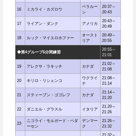
ベラルー
20:37～
16
ミカライ・カズロウ
シ
20:43
20:43～
17
ライアン・ダンク
アメリカ
20:49
オースト
20:49～
18
ルック・マイエロホファー
リア
20:55
20:55～
◆第4グループ6分間練習
21:01
21:02～
19
アレクサ・ラキッチ
カナダ
21:08
ウクライ
21:08～
20
キリロ・リシェンコ
ナ
21:14
21:14～
21
スティーブン・ゴゴレフ
カナダ
21:20
21:20～
22
ダニエル・グラスル
イタリア
21:26
ニコライ・モルガード・ペダ
デンマー
21:26～
23
ーセン
ク
21:32
21:32～