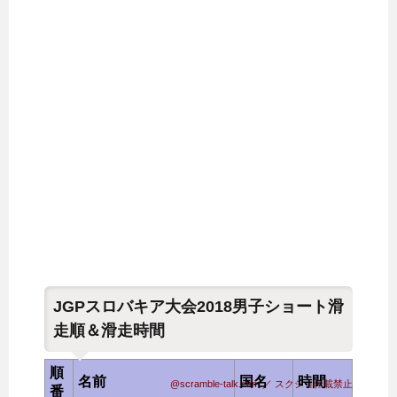
JGPスロバキア大会2018男子ショート滑
走順＆滑走時間
順
名前
国名
時間
@scramble-talk.com ／ スクショ転載禁止
番