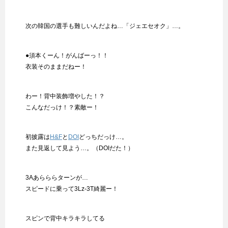
次の韓国の選手も難しいんだよね…「ジェエセオク」…。
●須本くーん！がんばーっ！！
衣装そのままだねー！
わー！背中装飾増やした！？
こんなだっけ！？素敵ー！
初披露は
H&F
と
DOI
どっちだっけ…。
また見返して見よう…。（DOIだた！）
3Aあらららターンが…
スピードに乗って3Lz-3T綺麗ー！
スピンで背中キラキラしてる