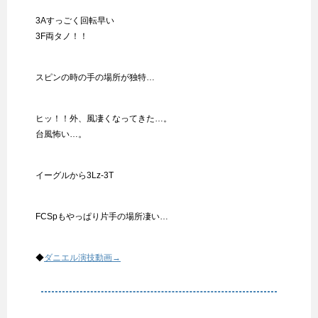
3Aすっごく回転早い
3F両タノ！！
スピンの時の手の場所が独特…
ヒッ！！外、風凄くなってきた…。
台風怖い…。
イーグルから3Lz-3T
FCSpもやっぱり片手の場所凄い…
◆
ダニエル演技動画→