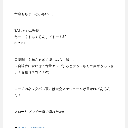
音楽もちょっと小さい…。
3Aおぉぉ…転倒
わー！くるんくるんしてるー！3F
3Lz-3T
音楽聞こえ無さ過ぎて楽しみも半減…。
（会場音に合わせて音量アップするとテッドさんの声がうるっさ
い！音割れスゴイ！w）
コーチのネックパス裏には大会スケジュールが書かれてあるん
だ！！
スローリプレイ一瞬で切れたww