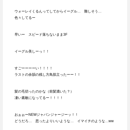
ウォーレイくるんってしてからイーグル… 難しそう…
色々してるー
早いー スピード落ちないまま3F
イーグル美しーっ！！
すごーーーーい！！！！
ラストの余韻の残し方鳥肌立ったーー！！
髪の毛切ったのかな（前髪漉いた？）
凄い素敵になってるー！！！！
おぉぉーNEWジャパンジャージーッ！！
どうだろ… 思ったよりいいような… イマイチのような…ww