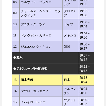
08
カルヴィン・プラタマ
シア
19:32
チャールズ・ヘンリー・カタ
クロアチ
19:32～
09
ノヴィッチ
ア
19:38
19:38～
10
デニス・グーツィ
ドイツ
19:44
19:44～
11
ドノヴァン・カリーロ
メキシコ
19:50
19:50～
12
ジェエセオク・キョン
韓国
19:57
19:57～
◆製氷
20:12
20:12～
◆第3グループ6分間練習
20:18
20:18～
13
須本光希
日本
20:24
アルゼン
20:24～
14
マウロ・カルカグノ
チン
20:30
ウクライ
20:30～
15
ミハイロ・レイバ
ナ
20:37