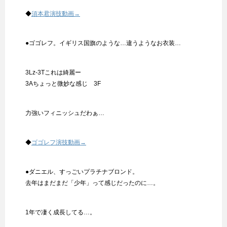
◆
須本君演技動画→
●ゴゴレフ。イギリス国旗のような…違うようなお衣装…
3Lz-3Tこれは綺麗ー
3Aちょっと微妙な感じ 3F
力強いフィニッシュだわぁ…
◆
ゴゴレフ演技動画→
●ダニエル、すっごいプラチナブロンド。
去年はまだまだ「少年」って感じだったのに…。
1年で凄く成長してる…。