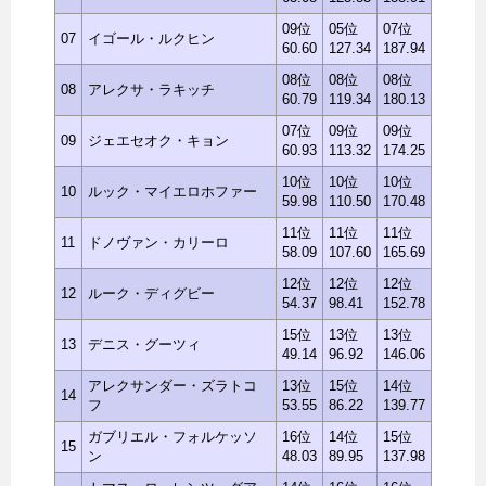
09位
05位
07位
07
イゴール・ルクヒン
60.60
127.34
187.94
08位
08位
08位
08
アレクサ・ラキッチ
60.79
119.34
180.13
07位
09位
09位
09
ジェエセオク・キョン
60.93
113.32
174.25
10位
10位
10位
10
ルック・マイエロホファー
59.98
110.50
170.48
11位
11位
11位
11
ドノヴァン・カリーロ
58.09
107.60
165.69
12位
12位
12位
12
ルーク・ディグビー
54.37
98.41
152.78
15位
13位
13位
13
デニス・グーツィ
49.14
96.92
146.06
アレクサンダー・ズラトコ
13位
15位
14位
14
フ
53.55
86.22
139.77
ガブリエル・フォルケッソ
16位
14位
15位
15
ン
48.03
89.95
137.98