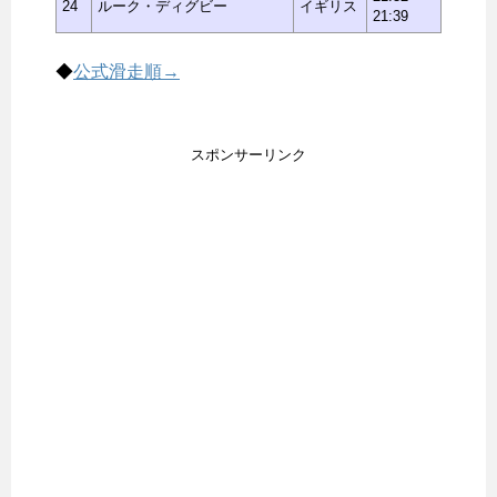
24
ルーク・ディグビー
イギリス
21:39
◆
公式滑走順→
スポンサーリンク