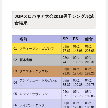
JGPスロバキア大会2018男子シングル試
合結果
名前
SP
FS
総合
01位
01位
01位
01
スティーブン・ゴゴレフ
77.67
148.96
226.63
02位
02位
02位
02
須本光希
74.13
136.18
210.31
03位
04位
03位
03
ダニエル・グラスル
71.86
127.40
199.26
アンドリュー・トルガシェ
05位
03位
04位
04
フ
65.37
129.38
194.75
04位
07位
05位
05
ロマン・サヴォシン
67.10
122.76
189.86
06位
06位
06位
06
ライアン・ダンク
63.08
125.83
188.91