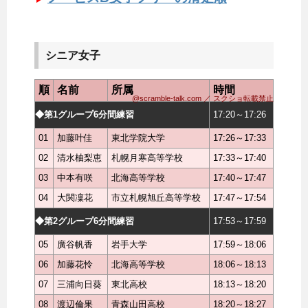
シニア女子
順
名前
所属
時間
@scramble-talk.com ／ スクショ転載禁止
◆第1グループ6分間練習
17:20～17:26
01
加藤叶佳
東北学院大学
17:26～17:33
02
清水柚梨恵
札幌月寒高等学校
17:33～17:40
03
中本有咲
北海高等学校
17:40～17:47
04
大関凜花
市立札幌旭丘高等学校
17:47～17:54
◆第2グループ6分間練習
17:53～17:59
05
廣谷帆香
岩手大学
17:59～18:06
06
加藤花怜
北海高等学校
18:06～18:13
07
三浦向日葵
東北高校
18:13～18:20
08
渡辺倫果
青森山田高校
18:20～18:27