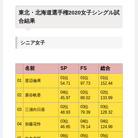
東北・北海道選手権2020女子シングル試
合結果
シニア女子
名前
SP
FS
総合
01位
01位
01位
01
渡辺倫果
54.71
97.73
152.44
04位
02位
02位
02
廣谷帆香
45.97
88.02
133.99
02位
03位
03位
03
三浦向日葵
48.93
79.39
128.32
03位
04位
04位
04
加藤花怜
46.85
78.14
124.99
06位
05位
05位