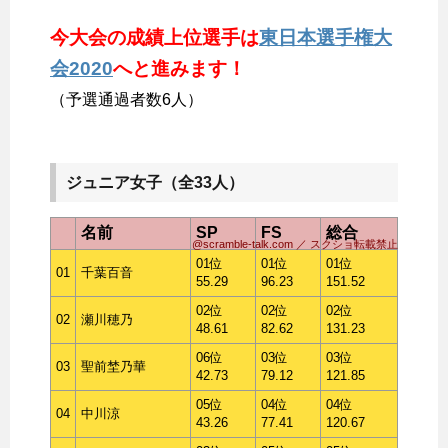
今大会の成績上位選手は
東日本選手権大
会2020
へと進みます！
（予選通過者数6人）
ジュニア女子（全33人）
名前
SP
FS
総合
@scramble-talk.com ／ スクショ転載禁止
01位
01位
01位
01
千葉百音
55.29
96.23
151.52
02位
02位
02位
02
瀬川穂乃
48.61
82.62
131.23
06位
03位
03位
03
聖前埜乃華
42.73
79.12
121.85
05位
04位
04位
04
中川涼
43.26
77.41
120.67