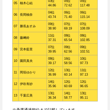
03位
05位
05位
05
柚木心結
44.86
72.62
117.48
04位
06位
06位
06
長岡柚奈
43.74
71.40
115.14
09位
07位
07位
07
勝長あすみ
38.90
69.19
108.09
11位
08位
08位
08
藤﨑鈴
37.31
65.54
102.85
07位
09位
09位
09
宮本藍里
39.95
62.56
102.51
08位
16位
10位
10
園田真央
39.17
58.56
97.73
12位
13位
11位
11
岡垣ゆかり
36.99
60.14
97.13
14位
12位
12位
12
伊吹有紗
35.96
60.69
96.65
13位
14位
13位
13
千葉広美
36.34
58.77
95.11
※予選通過順位まで記載しています。