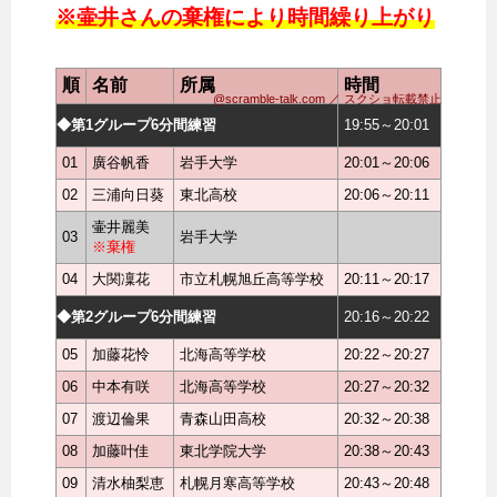
※壷井さんの棄権により時間繰り上がり
順
名前
所属
時間
@scramble-talk.com ／ スクショ転載禁止
◆第1グループ6分間練習
19:55～20:01
01
廣谷帆香
岩手大学
20:01～20:06
02
三浦向日葵
東北高校
20:06～20:11
壷井麗美
03
岩手大学
※棄権
04
大関凜花
市立札幌旭丘高等学校
20:11～20:17
◆第2グループ6分間練習
20:16～20:22
05
加藤花怜
北海高等学校
20:22～20:27
06
中本有咲
北海高等学校
20:27～20:32
07
渡辺倫果
青森山田高校
20:32～20:38
08
加藤叶佳
東北学院大学
20:38～20:43
09
清水柚梨恵
札幌月寒高等学校
20:43～20:48