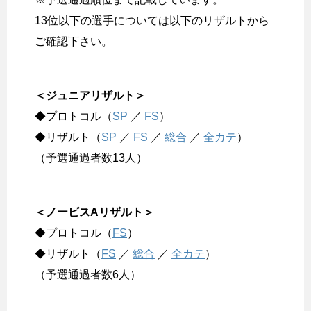
13位以下の選手については以下のリザルトから
ご確認下さい。
＜ジュニアリザルト＞
◆プロトコル（
SP
／
FS
）
◆リザルト（
SP
／
FS
／
総合
／
全カテ
）
（予選通過者数13人）
＜ノービスAリザルト＞
◆プロトコル（
FS
）
◆リザルト（
FS
／
総合
／
全カテ
）
（予選通過者数6人）