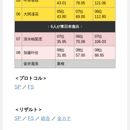
05
中本有咲
43.01
78.05
121.06
05位
07位
06位
06
大関凜花
43.80
69.00
112.80
↑ 6人が東日本進出 ↑
07位
06位
07位
07
清水柚梨恵
35.95
70.08
106.03
08位
08位
08位
08
加藤叶佳
31.85
57.00
88.85
壷井麗美
棄権
＜プロトコル＞
SP
／
FS
＜リザルト＞
SP
／
FS
／
総合
／
全カテ