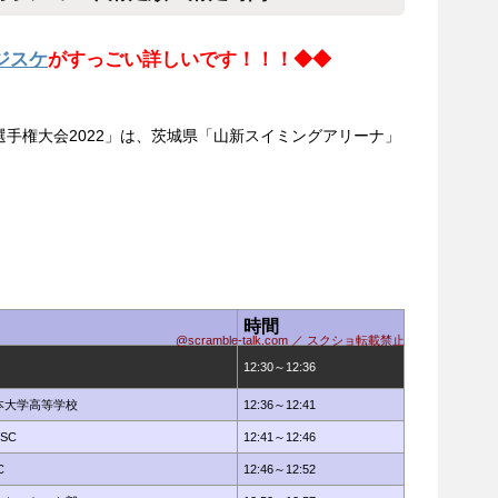
ジスケ
がすっごい詳しいです！！！◆◆
手権大会2022」は、茨城県「山新スイミングアリーナ」
）
時間
@scramble-talk.com ／ スクショ転載禁止
12:30～12:36
本大学高等学校
12:36～12:41
SC
12:41～12:46
C
12:46～12:52