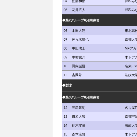
04
佐藤和那
邦和み
05
花井広人
邦和み
◆第2グループ6分間練習
06
本田大翔
東北高
07
佐々木晴也
京都大
08
中田璃士
MFア
09
中村俊介
木下ア
10
田内誠悟
名東FS
11
吉岡希
法政大
◆製氷
◆第3グループ6分間練習
12
三島舞明
名古屋F
13
磯和大智
京都宇治
14
鈴木零偉
法政大
15
森本涼雅
木下ア