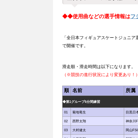
◆◆使用曲などの選手情報は
フ
「全日本フィギュアスケートジュニア選
で開催です。
滑走順・滑走時間は以下になります。
（※競技の進行状況により変更あり！
順
名前
所属
◆第1グループ6分間練習
01
菊地竜生
目黒日
02
西野太翔
神奈川F
03
大村健太
岡山FS