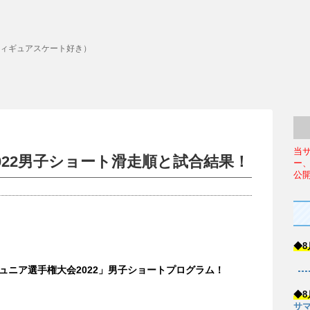
ィギュアスケート好き）
当
022男子ショート滑走順と試合結果！
ー
公
◆8
ジュニア選手権大会2022」男子ショートプログラム！
◆8
サマ