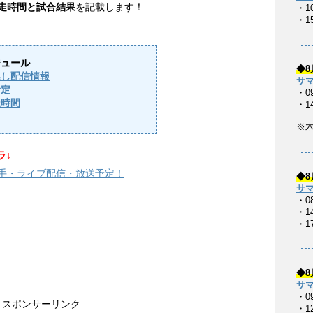
滑走時間と試合結果
を記載します！
・1
・1
ジュール
◆8
逃し配信情報
サマ
予定
・0
走時間
・1
※
ラ↓
選手・ライブ配信・放送予定！
◆8
サマ
・0
・14
・17
◆8
サマ
・0
スポンサーリンク
・1