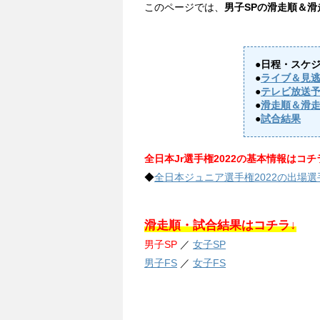
このページでは、
男子SPの滑走順＆
●日程・スケ
●
ライブ＆見
●
テレビ放送
●
滑走順＆滑
●
試合結果
全日本Jr選手権2022の基本情報はコチ
◆
全日本ジュニア選手権2022の出場
滑走順・試合結果はコチラ↓
男子SP
／
女子SP
男子FS
／
女子FS