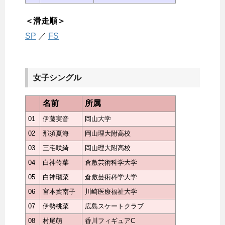
＜滑走順＞
SP
／
FS
女子シングル
名前
所属
01
伊藤実音
岡山大学
02
那須夏海
岡山理大附高校
03
三宅咲綺
岡山理大附高校
04
白神伶菜
倉敷芸術科学大学
05
白神瑠菜
倉敷芸術科学大学
06
宮本葉南子
川崎医療福祉大学
07
伊勢桃菜
広島スケートクラブ
08
村尾萌
香川フィギュアC