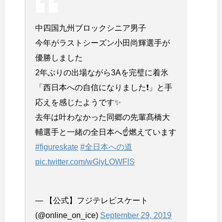
中四国九州ブロックシニア男子
今年がラストシーズン小田尚輝選手が
優勝しました
2年ぶりの出場ながら3Aを完璧に着氷
「西日本への自信になりました❗️」と手
応えを感じたようです✨
去年は叶わなかった同郷の先輩髙橋大
輔選手と一緒の全日本へ☝️燃えています
#figureskate
#全日本への道
pic.twitter.com/wGiyLOWFlS
— 【公式】フジテレビスケート
(@online_on_ice)
September 29, 2019