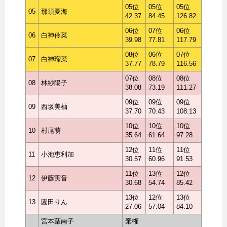
05位
05位
05位
05
那須夏海
42.37
84.45
126.82
06位
07位
06位
06
白神伶菜
39.98
77.81
117.79
08位
06位
07位
07
白神瑠菜
37.77
78.79
116.56
07位
08位
08位
08
林紗陽子
38.08
73.19
111.27
09位
09位
09位
09
西坂美柚
37.70
70.43
108.13
10位
10位
10位
10
村尾萌
35.64
61.64
97.28
12位
11位
11位
11
小池恵利加
30.57
60.96
91.53
11位
13位
12位
12
伊藤実音
30.68
54.74
85.42
13位
12位
13位
13
園田りん
27.06
57.04
84.10
宮本葉南子
棄権