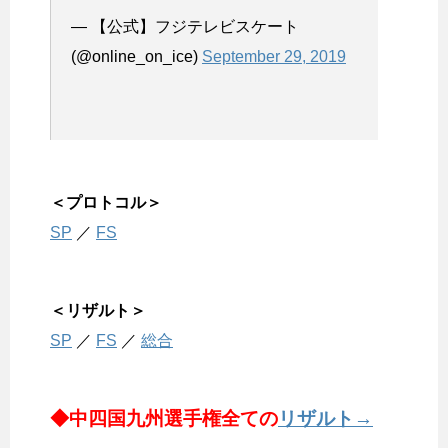
— 【公式】フジテレビスケート
(@online_on_ice)
September 29, 2019
＜プロトコル＞
SP
／
FS
＜リザルト＞
SP
／
FS
／
総合
◆中四国九州選手権全ての
リザルト→