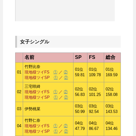
女子シングル
名前
SP
FS
総合
竹野比奈
01位
01位
01位
01
現地様ツイFS
①
／
②
59.81
109.78
169.59
現地様ツイSP
①
／
②
三宅咲綺
02位
02位
02位
02
現地様ツイFS
①
／
②
56.83
101.25
158.08
現地様ツイSP
①
／
②
03位
03位
03位
03
伊勢桃菜
50.99
92.54
143.53
竹野仁奈
04位
04位
04位
04
現地様ツイFS
①
／
②
47.79
86.67
134.46
現地様ツイSP
①
／
②