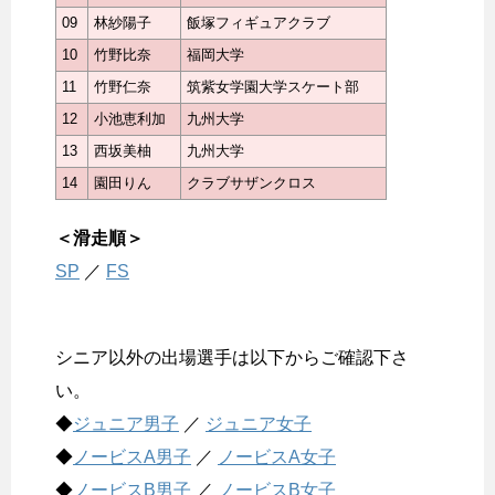
09
林紗陽子
飯塚フィギュアクラブ
10
竹野比奈
福岡大学
11
竹野仁奈
筑紫女学園大学スケート部
12
小池恵利加
九州大学
13
西坂美柚
九州大学
14
園田りん
クラブサザンクロス
＜滑走順＞
SP
／
FS
シニア以外の出場選手は以下からご確認下さ
い。
◆
ジュニア男子
／
ジュニア女子
◆
ノービスA男子
／
ノービスA女子
◆
ノービスB男子
／
ノービスB女子