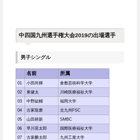
中四国九州選手権大会2019の出場選手
男子シングル
名前
所属
01
小田尚輝
倉敷芸術科学大学
02
東健太
川崎医療福祉大学
03
中野紘輔
福岡大学
04
古家龍磨
北九州FSC
05
山田耕新
SMBC
06
早川晃太郎
国際医療福祉大学
07
古家麟太郎
九州工業大学