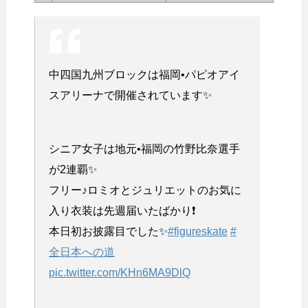
中四国九州ブロックは福岡•パピオアイ
スアリーナで開催されています✨
シニア女子は地元•福岡の竹野比奈選手
が2連覇✨
フリー♪ロミオとジュリエットのお気に
入り衣装は先週届いたばかり❗️
本日初お披露目でした✨
#figureskate
#
全日本への道
pic.twitter.com/KHn6MA9DlQ