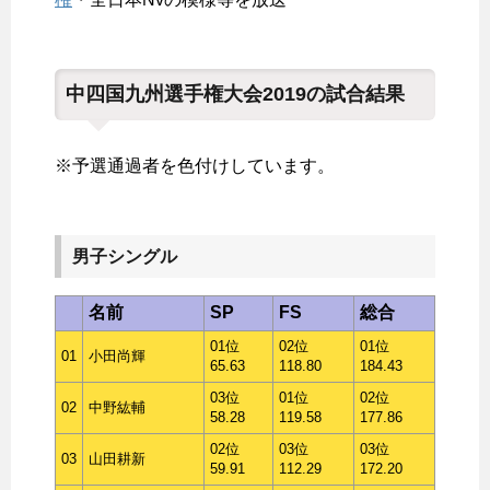
中四国九州選手権大会2019の試合結果
※予選通過者を色付けしています。
男子シングル
名前
SP
FS
総合
01位
02位
01位
01
小田尚輝
65.63
118.80
184.43
03位
01位
02位
02
中野紘輔
58.28
119.58
177.86
02位
03位
03位
03
山田耕新
59.91
112.29
172.20