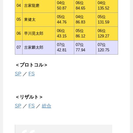
04位
06位
04位
04
古家龍磨
50.87
84.65
135.52
05位
04位
05位
05
東健太
44.76
86.83
131.59
06位
05位
06位
06
早川晃太郎
43.15
86.12
129.27
07位
07位
07位
07
古家麟太郎
42.81
77.94
120.75
＜プロトコル＞
SP
／
FS
＜リザルト＞
SP
／
FS
／
総合