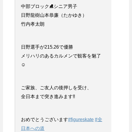
中部ブロック⛸シニア男子
日野龍樹山本恭廉（たかゆき）
竹内孝太朗
日野選手が215.26で優勝
メリハリのあるカルメンで観客を魅了
☺️
ご家族、ご友人の後押しを受け、
全日本まで突き進みます‼️
おめでとうございます
#figureskate
#全
日本への道