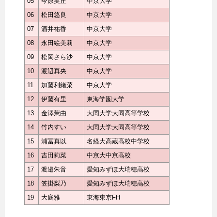
05
今原実丘
中京大学
06
松田悠良
中京大学
07
酒井祐香
中京大学
08
永田絵美莉
中京大学
09
松岡さら沙
中京大学
10
渡辺真央
中京大学
11
加藤利緒菜
中京大学
12
伊藤有里
東海学園大学
13
金澤茉由
大同大学大同高等学校
14
竹内すい
大同大学大同高等学校
15
浦冨真以
名経大高蔵高校中学校
16
吉田莉菜
中京大中京高校
17
渡邉朱音
愛知みずほ大瑞穂高校
18
笠掛梨乃
愛知みずほ大瑞穂高校
19
大庭雅
東海東京FH