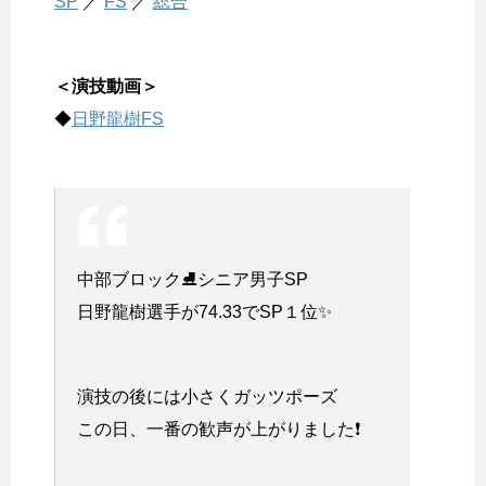
SP
／
FS
／
総合
＜演技動画＞
◆
日野龍樹FS
中部ブロック⛸シニア男子SP
日野龍樹選手が74.33でSP１位✨
演技の後には小さくガッツポーズ
この日、一番の歓声が上がりました❗️