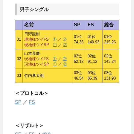
男子シングル
名前
SP
FS
総合
日野龍樹
01位
01位
01位
01
現地様ツイFS
①
／
②
74.33
140.93
215.26
現地様ツイSP
①
／
②
山本恭廉
02位
02位
02位
02
現地様ツイFS
①
／
②
52.12
91.12
143.24
現地様ツイSP
①
／
②
03位
03位
03位
03
竹内孝太朗
46.54
85.39
131.93
＜プロトコル＞
SP
／
FS
＜リザルト＞