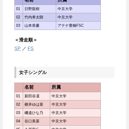
01
日野龍樹
中京大学
02
竹内孝太朗
中京大学
03
山本恭廉
アテナ豊橋FSC
＜滑走順＞
SP
／
FS
女子シングル
名前
所属
01
新田谷凜
中京大学
02
横井ゆは菜
中京大学
03
磯邉ひな乃
中京大学
04
谷口美菜
中京大学