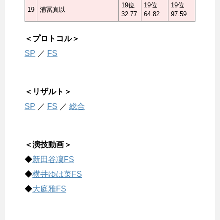
19位
19位
19位
19
浦冨真以
32.77
64.82
97.59
＜プロトコル＞
SP
／
FS
＜リザルト＞
SP
／
FS
／
総合
＜演技動画＞
◆
新田谷凜FS
◆
横井ゆは菜FS
◆
大庭雅FS