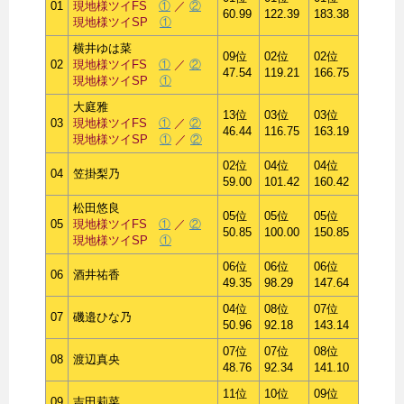
01
現地様ツイFS
①
／
②
60.99
122.39
183.38
現地様ツイSP
①
横井ゆは菜
09位
02位
02位
02
現地様ツイFS
①
／
②
47.54
119.21
166.75
現地様ツイSP
①
大庭雅
13位
03位
03位
03
現地様ツイFS
①
／
②
46.44
116.75
163.19
現地様ツイSP
①
／
②
02位
04位
04位
04
笠掛梨乃
59.00
101.42
160.42
松田悠良
05位
05位
05位
05
現地様ツイFS
①
／
②
50.85
100.00
150.85
現地様ツイSP
①
06位
06位
06位
06
酒井祐香
49.35
98.29
147.64
04位
08位
07位
07
磯邉ひな乃
50.96
92.18
143.14
07位
07位
08位
08
渡辺真央
48.76
92.34
141.10
11位
10位
09位
09
吉田莉菜