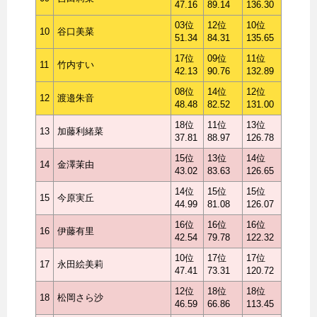
47.16
89.14
136.30
03位
12位
10位
10
谷口美菜
51.34
84.31
135.65
17位
09位
11位
11
竹内すい
42.13
90.76
132.89
08位
14位
12位
12
渡邉朱音
48.48
82.52
131.00
18位
11位
13位
13
加藤利緒菜
37.81
88.97
126.78
15位
13位
14位
14
金澤茉由
43.02
83.63
126.65
14位
15位
15位
15
今原実丘
44.99
81.08
126.07
16位
16位
16位
16
伊藤有里
42.54
79.78
122.32
10位
17位
17位
17
永田絵美莉
47.41
73.31
120.72
12位
18位
18位
18
松岡さら沙
46.59
66.86
113.45