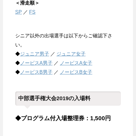
＜滑走順＞
SP
／
FS
シニア以外の出場選手は以下からご確認下さ
い。
◆
ジュニア男子
／
ジュニア女子
◆
ノービスA男子
／
ノービスA女子
◆
ノービスB男子
／
ノービスB女子
中部選手権大会2019の入場料
◆プログラム付入場整理券：1,500円