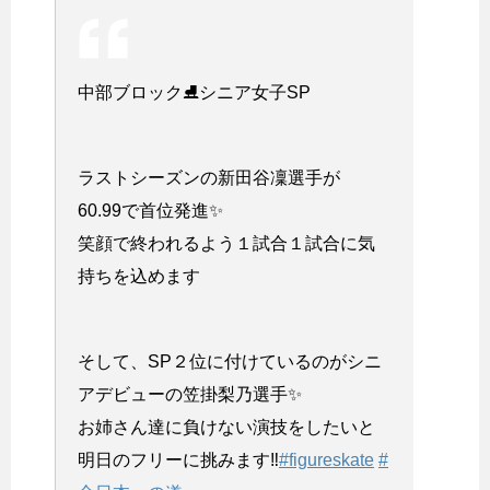
中部ブロック⛸シニア女子SP
ラストシーズンの新田谷凜選手が
60.99で首位発進✨
笑顔で終われるよう１試合１試合に気
持ちを込めます
そして、SP２位に付けているのがシニ
アデビューの笠掛梨乃選手✨
お姉さん達に負けない演技をしたいと
明日のフリーに挑みます‼️
#figureskate
#