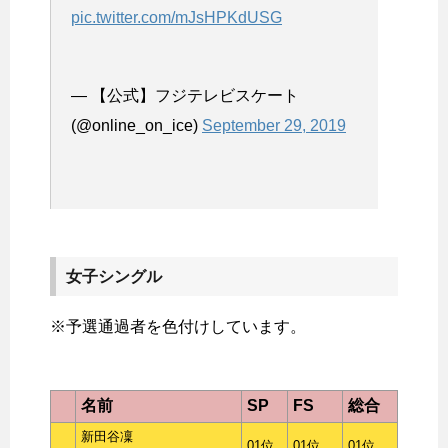
pic.twitter.com/mJsHPKdUSG
— 【公式】フジテレビスケート
(@online_on_ice)
September 29, 2019
女子シングル
※予選通過者を色付けしています。
名前
SP
FS
総合
新田谷凜
01位
01位
01位