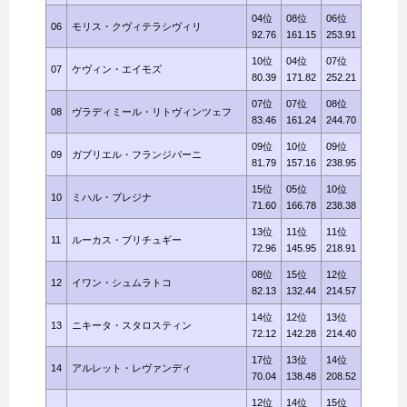
04位
08位
06位
06
モリス・クヴィテラシヴィリ
92.76
161.15
253.91
10位
04位
07位
07
ケヴィン・エイモズ
80.39
171.82
252.21
07位
07位
08位
08
ヴラディミール・リトヴィンツェフ
83.46
161.24
244.70
09位
10位
09位
09
ガブリエル・フランジパーニ
81.79
157.16
238.95
15位
05位
10位
10
ミハル・ブレジナ
71.60
166.78
238.38
13位
11位
11位
11
ルーカス・ブリチュギー
72.96
145.95
218.91
08位
15位
12位
12
イワン・シュムラトコ
82.13
132.44
214.57
14位
12位
13位
13
ニキータ・スタロスティン
72.12
142.28
214.40
17位
13位
14位
14
アルレット・レヴァンディ
70.04
138.48
208.52
12位
14位
15位