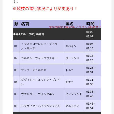
す。
※競技の進行状況により変更あり！
順
名前
国名
時間
@scramble-talk.com ／ スクショ転載禁止
01:00～
◆第1グループ6分間練習
01:07
トマス＝ローレンツ・グアリ
01:07～
01
スペイン
ノ・サバテ
01:15
01:15～
02
コルネル・ウィトコウスキー
ポーランド
01:23
01:23～
03
ブラク・デミルボガ
トルコ
01:31
ダヴィド・リュウトン・ブレイ
01:31～
04
モナコ
ン
01:38
01:38～
05
ヴァルター・ヴィルタネン
フィンランド
01:46
01:46～
06
スラヴィク・ハイラペティアン
アルメニア
01:54