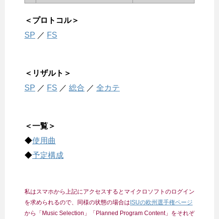
＜プロトコル＞
SP
／
FS
＜リザルト＞
SP
／
FS
／
総合
／
全カテ
＜一覧＞
◆
使用曲
◆
予定構成
私はスマホから上記にアクセスするとマイクロソフトのログイン
を求められるので、同様の状態の場合は
ISUの欧州選手権ページ
から「Music Selection」「Planned Program Content」をそれぞ