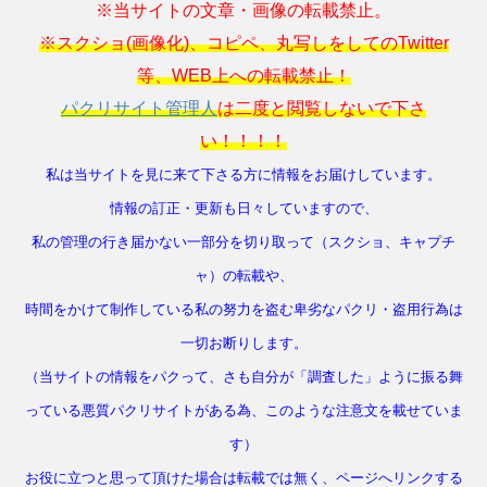
※当サイトの文章・画像の転載禁止。
※スクショ(画像化)、コピペ、丸写しをしてのTwitter
等、WEB上への転載禁止！
パクリサイト管理人
は二度と閲覧しないで下さ
い！！！！
私は当サイトを見に来て下さる方に情報をお届けしています。
情報の訂正・更新も日々していますので、
私の管理の行き届かない一部分を切り取って（スクショ、キャプチ
ャ）の転載や、
時間をかけて制作している私の努力を盗む卑劣なパクリ・盗用行為は
一切お断りします。
（当サイトの情報をパクって、さも自分が「調査した」ように振る舞
っている悪質パクリサイトがある為、このような注意文を載せていま
す）
お役に立つと思って頂けた場合は転載では無く、ページへリンクする