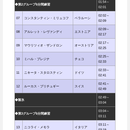
01:54～
◆第2グループ6分間練習
02:01
02:02～
07
コンスタンティン・ミリュコフ
ベラルーシ
02:09
02:09～
08
アルレット・レヴァンディ
エストニア
02:17
02:17～
09
マウリツィオ・ザンドロン
オーストリア
02:25
02:25～
10
ミハル・ブレジナ
チェコ
02:33
02:33～
11
ニキータ・スタロスティン
ドイツ
02:41
02:41～
12
ルーカス・ブリチュギー
スイス
02:49
02:49～
◆製氷
03:04
03:04～
◆第3グループ6分間練習
03:11
03:11～
13
ニコライ・メモラ
イタリア
03:19