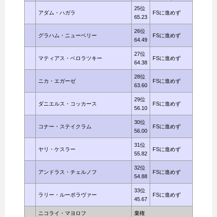
25位
アダム・ハガラ
FSに進めず
65.23
26位
グラハム・ニューベリー
FSに進めず
64.49
27位
マティアス・ベロラツキー
FSに進めず
64.38
28位
ニカ・エガーゼ
FSに進めず
63.60
29位
ダニエルス・コッカース
FSに進めず
56.10
30位
コナー・ステイクラム
FSに進めず
56.00
31位
ヤリ・ケスラー
FSに進めず
55.82
32位
アンドラス・チェルノフ
FSに進めず
54.88
33位
ラリー・ルーポラヴァー
FSに進めず
45.67
ニコライ・マヨロフ
棄権