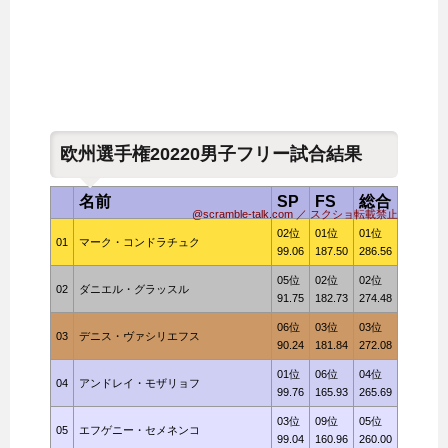
欧州選手権20220男子フリー試合結果
名前
SP
FS
総合
@scramble-talk.com ／ スクショ転載禁止
02位
01位
01位
01
マーク・コンドラチュク
99.06
187.50
286.56
05位
02位
02位
02
ダニエル・グラッスル
91.75
182.73
274.48
06位
03位
03位
03
デニス・ヴァシリエフス
90.24
181.84
272.08
01位
06位
04位
04
アンドレイ・モザリョフ
99.76
165.93
265.69
03位
09位
05位
05
エフゲニー・セメネンコ
99.04
160.96
260.00