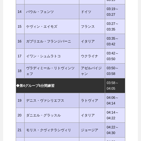
03:19～
14
パウル・フェンツ
ドイツ
03:27
03:27～
15
ケヴィン・エイモズ
フランス
03:35
03:35～
16
ガブリエル・フランジパーニ
イタリア
03:42
03:42～
17
イワン・シュムラトコ
ウクライナ
03:50
ヴラディミール・リトヴィンツ
アゼルバイジ
03:50～
18
ェフ
ャン
03:58
03:58～
◆第4グループ6分間練習
04:05
04:06～
19
デニス・ヴァシリエフス
ラトヴィア
04:14
04:14～
20
ダニエル・グラッスル
イタリア
04:22
04:22～
21
モリス・クヴィテラシヴィリ
ジョージア
04:30