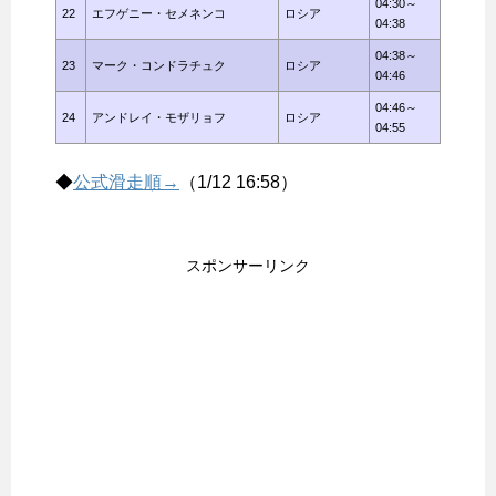
04:30～
22
エフゲニー・セメネンコ
ロシア
04:38
04:38～
23
マーク・コンドラチュク
ロシア
04:46
04:46～
24
アンドレイ・モザリョフ
ロシア
04:55
◆
公式滑走順→
（1/12 16:58）
スポンサーリンク