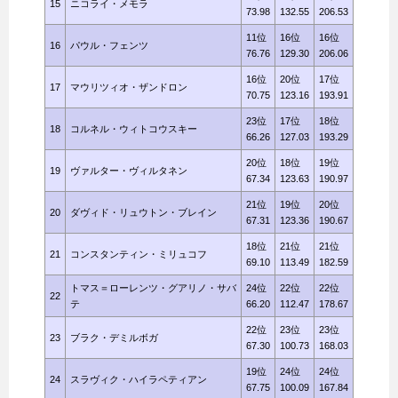
15
ニコライ・メモラ
73.98
132.55
206.53
11位
16位
16位
16
パウル・フェンツ
76.76
129.30
206.06
16位
20位
17位
17
マウリツィオ・ザンドロン
70.75
123.16
193.91
23位
17位
18位
18
コルネル・ウィトコウスキー
66.26
127.03
193.29
20位
18位
19位
19
ヴァルター・ヴィルタネン
67.34
123.63
190.97
21位
19位
20位
20
ダヴィド・リュウトン・ブレイン
67.31
123.36
190.67
18位
21位
21位
21
コンスタンティン・ミリュコフ
69.10
113.49
182.59
トマス＝ローレンツ・グアリノ・サバ
24位
22位
22位
22
テ
66.20
112.47
178.67
22位
23位
23位
23
ブラク・デミルボガ
67.30
100.73
168.03
19位
24位
24位
24
スラヴィク・ハイラペティアン
67.75
100.09
167.84