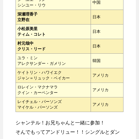
中国
シンユー・リウ
深瀬理香子
日本
立野在
小松原美里
日本
ティム・コレト
村元哉中
日本
クリス・リード
ユラ・ミン
韓国
アレクサンダー・ガメリン
ケイトリン・ハワイエク
アメリカ
ジャン＝リュック・ベイカー
ロレイン・マクナマラ
アメリカ
クイン・カーペンター
レイチェル・パーソンズ
アメリカ
マイケル・パーソンズ
シャンテル！お兄ちゃんと一緒に参加！
そんでもってアンドリュー！！シングルとダン