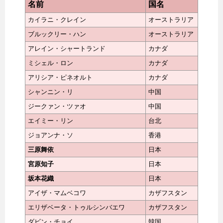
名前
国名
カイラニ・クレイン
オーストラリア
ブルックリー・ハン
オーストラリア
アレイン・シャートランド
カナダ
ミシェル・ロン
カナダ
アリシア・ピネオルト
カナダ
シャンニン・リ
中国
ジークァン・ツァオ
中国
エイミー・リン
台北
ジョアンナ・ソ
香港
三原舞依
日本
宮原知子
日本
坂本花織
日本
アイザ・マムベコワ
カザフスタン
エリザベータ・トゥルシンバエワ
カザフスタン
ダビン・チョイ
韓国