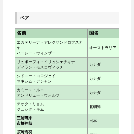
ペア
名前
国名
エカテリーナ・アレクサンドロフスカ
ヤ
オーストラリア
ハーレー・ウィンザー
リュボーフィ・イリュシェチキナ
カナダ
ディラン・モスコヴィッチ
シドニー・コロジェイ
カナダ
マキシム・デシャン
カミーユ・ルエ
カナダ
アンドリュー・ウォルフ
テオク・リョム
北朝鮮
ジュシク・キム
三浦璃来
日本
市橋翔哉
須崎海羽