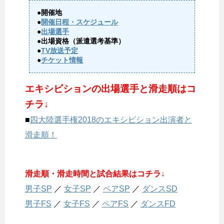
●開催地
●
開催日程・スケジュール
●
出場選手
●出場資格（派遣選考基準）
●
TV放送予定
●
チケット情報
エキシビションの出場選手と滑走順はコ
チラ↓
■
四大陸選手権2018のエキシビション出演者と
滑走順！
滑走順・滑走時間と試合結果はコチラ↓
男子SP
／
女子SP
／
ペアSP
／
ダンスSD
男子FS
／
女子FS
／
ペアFS
／
ダンスFD