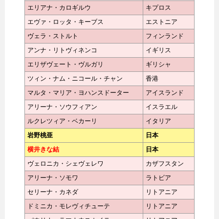
エリアナ・カロギルウ
キプロス
エヴァ・ロッタ・キーブス
エストニア
ヴェラ・ストルト
フィンランド
アンナ・リトヴィネンコ
イギリス
エリザヴェート・ヴルガリ
ギリシャ
ツィン・ナム・ニコール・チャン
香港
マルタ・マリア・ヨハンスドーター
アイスランド
アリーナ・ソウフィアン
イスラエル
ルクレツィア・ベカーリ
イタリア
岩野桃亜
日本
横井きな結
日本
ヴェロニカ・シェヴェレワ
カザフスタン
アリーナ・ソモワ
ラトビア
セリーナ・カネダ
リトアニア
ドミニカ・モレヴィチューテ
リトアニア