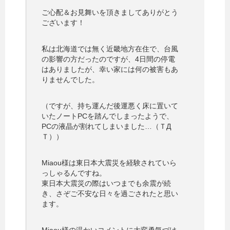
ご心配＆お見舞いを頂きましてありがとう
ございます！
私は北海道では無く近畿地方在住で、台風
の影響の方だったのですが、4日間の停電
はありましたが、幸い家には何の被害もあ
りませんでした。
（ですが、持ち運んだ後運悪く床に置いて
いたノートPCを踏んでしまったようで、
PCの液晶が割れてしまいました…（ＴД
Ｔ））
Miaou様は東日本大震災を経験されていら
っしゃるんですね。
東日本大震災の際はいつまでも余震が続
き、さぞご不安な日々を過ごされたと思い
ます。
Miaou様の温かいコメントに大変勇気づけ