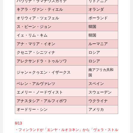
パウリナ・ラマナウスカイテ
リトアニア
キアラ・ヴァン・ティエル
オランダ
オリウィア・ツェフェル
ポーランド
ス・ビーン・ジョン
韓国
イェ・リム・キム
韓国
アナ・マリア・イオン
ルーマニア
クセニア・シニツィナ
ロシア
アレクサンドラ・トゥルソワ
ロシア
南アフリカ共和
ジャン＝クゥエン・イザークス
国
ベレン・アルヴァレツ
スペイン
エメリー・ノードヴィスト
スウェーデン
アナスタシア・アルフィポワ
ウクライナ
オードリー・シン
アメリカ
8/13
・フィンランドが「エンヤ・ルオコネン」から「ヴェラ・ストル