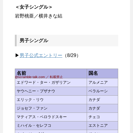
＜女子シングル＞
岩野桃亜／横井きな結
男子シングル
▶
男子公式エントリー
（8/29）
名前
国名
@scramble-talk.com ／ 転載禁止
エドワード・ター・ガザリアン
アルメニア
ヤウヘニー・プザナウ
ベラルーシ
エリック・リウ
カナダ
ジョセフ・ファン
カナダ
マティアス・ベロラドスキー
チェコ
ミハイル・セレフコ
エストニア