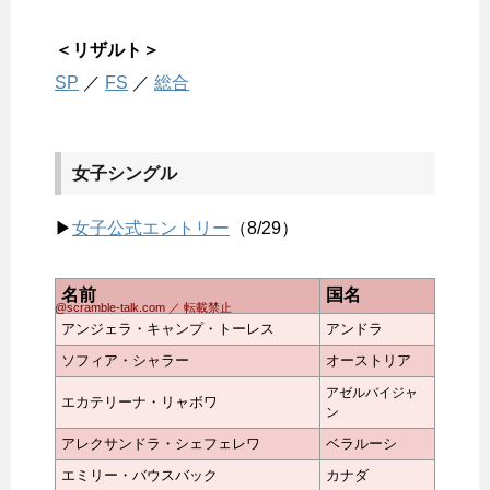
＜リザルト＞
SP
／
FS
／
総合
女子シングル
▶
女子公式エントリー
（8/29）
名前
国名
@scramble-talk.com ／ 転載禁止
アンジェラ・キャンプ・トーレス
アンドラ
ソフィア・シャラー
オーストリア
アゼルバイジャ
エカテリーナ・リャボワ
ン
アレクサンドラ・シェフェレワ
ベラルーシ
エミリー・バウスバック
カナダ