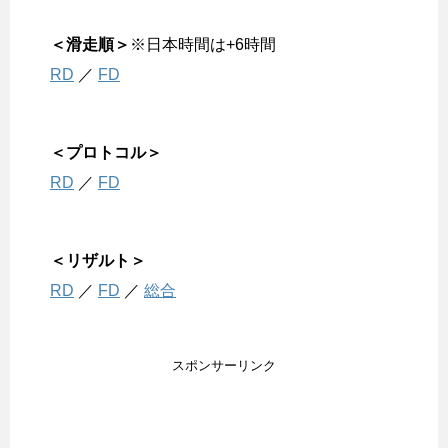
＜滑走順＞
※日本時間は+6時間
RD
／
FD
＜プロトコル＞
RD
／
FD
＜リザルト＞
RD
／
FD
／
総合
スポンサーリンク