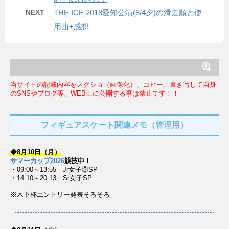
NEXT
THE ICE 2018愛知公演(8/4夕)の滑走順と使
用曲+感想
当サイトの記載内容をスクショ（画像化）、コピー、書き写して自身
のSNSやブログ等、WEB上に公開する事は禁止です！！
フィギュアスケート関連メモ（管理用）
◆8月10日（月）
サマーカップ2026
競技中！
・09:00～13:55 Jr女子②SP
・14:10～20:13 Sr女子SP
※木下杯エントリー発表そろそろ