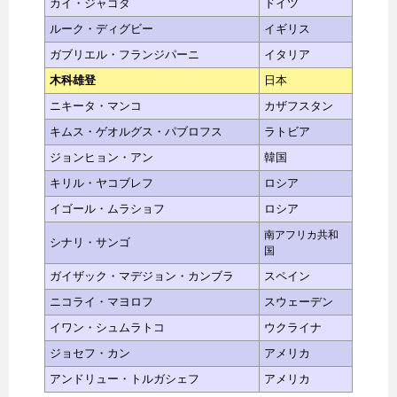
カイ・ジャゴダ
ドイツ
ルーク・ディグビー
イギリス
ガブリエル・フランジパーニ
イタリア
木科雄登
日本
ニキータ・マンコ
カザフスタン
キムス・ゲオルグス・パブロフス
ラトビア
ジョンヒョン・アン
韓国
キリル・ヤコブレフ
ロシア
イゴール・ムラショフ
ロシア
南アフリカ共和
シナリ・サンゴ
国
ガイザック・マデジョン・カンブラ
スペイン
ニコライ・マヨロフ
スウェーデン
イワン・シュムラトコ
ウクライナ
ジョセフ・カン
アメリカ
アンドリュー・トルガシェフ
アメリカ