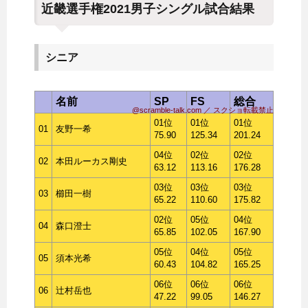
近畿選手権2021男子シングル試合結果
シニア
名前
SP
FS
総合
@scramble-talk.com ／ スクショ転載禁止
01位
01位
01位
01
友野一希
75.90
125.34
201.24
04位
02位
02位
02
本田ルーカス剛史
63.12
113.16
176.28
03位
03位
03位
03
櫛田一樹
65.22
110.60
175.82
02位
05位
04位
04
森口澄士
65.85
102.05
167.90
05位
04位
05位
05
須本光希
60.43
104.82
165.25
06位
06位
06位
06
辻村岳也
47.22
99.05
146.27