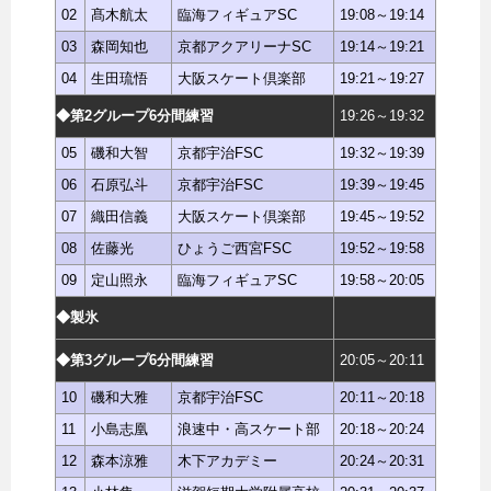
02
髙木航太
臨海フィギュアSC
19:08～19:14
03
森岡知也
京都アクアリーナSC
19:14～19:21
04
生田琉悟
大阪スケート倶楽部
19:21～19:27
◆第2グループ6分間練習
19:26～19:32
05
磯和大智
京都宇治FSC
19:32～19:39
06
石原弘斗
京都宇治FSC
19:39～19:45
07
織田信義
大阪スケート倶楽部
19:45～19:52
08
佐藤光
ひょうご西宮FSC
19:52～19:58
09
定山照永
臨海フィギュアSC
19:58～20:05
◆製氷
◆第3グループ6分間練習
20:05～20:11
10
磯和大雅
京都宇治FSC
20:11～20:18
11
小島志凰
浪速中・高スケート部
20:18～20:24
12
森本涼雅
木下アカデミー
20:24～20:31