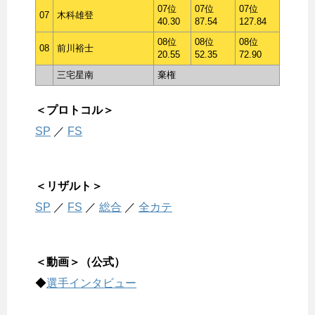
07位
07位
07位
07
木科雄登
40.30
87.54
127.84
08位
08位
08位
08
前川裕士
20.55
52.35
72.90
三宅星南
棄権
＜プロトコル＞
SP
／
FS
＜リザルト＞
SP
／
FS
／
総合
／
全カテ
＜動画＞（公式）
◆
選手インタビュー