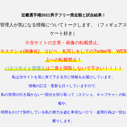
近畿選手権2021男子フリー滑走順と試合結果！
管理人が気になる情報についてトークします。（フィギュアス
ケート好き）
※当サイトの文章・画像の転載禁止。
※スクショ(画像化)、コピペ、丸写しをしてのTwitter等、WEB
上への転載禁止！
パクリサイト管理人
は二度と閲覧しないで下さい！！！！
私は当サイトを見に来て下さる方に情報をお届けしています。
情報の訂正・更新も日々していますので、
私の管理の行き届かない一部分を切り取って（スクショ、キャプチャ）の転
載や、
時間をかけて制作している私の努力を盗む卑劣なパクリ・盗用行為は一切お
断りします。