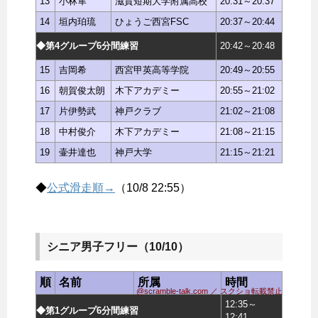
13
小林隼
滋賀短期大学附属高校
20:31～20:37
14
垣内珀琉
ひょうご西宮FSC
20:37～20:44
◆第4グループ6分間練習
20:42～20:48
15
吉岡希
西宮甲英高等学院
20:49～20:55
16
朝賀俊太朗
木下アカデミー
20:55～21:02
17
片伊勢武
神戸クラブ
21:02～21:08
18
中村俊介
木下アカデミー
21:08～21:15
19
壷井達也
神戸大学
21:15～21:21
◆
公式滑走順→
（10/8 22:55）
シニア男子フリー（10/10）
順
名前
所属
時間
@scramble-talk.com ／ スクショ転載禁止
12:35～
◆第1グループ6分間練習
12:41