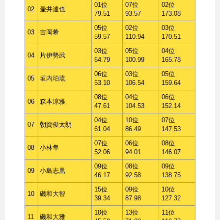
01位
07位
02位
02
壷井達也
79.51
93.57
173.08
05位
02位
03位
03
吉岡希
59.57
110.94
170.51
03位
05位
04位
04
片伊勢武
64.79
100.99
165.78
06位
03位
05位
05
垣内珀琉
53.10
106.54
159.64
08位
04位
06位
06
森本涼雅
47.61
104.53
152.14
04位
10位
07位
07
朝賀俊太朗
61.04
86.49
147.53
07位
06位
08位
08
小林隼
52.06
94.01
146.07
09位
08位
09位
09
小島志凰
46.17
92.58
138.75
15位
09位
10位
10
磯和大智
39.34
87.98
127.32
10位
13位
11位
11
磯和大雅