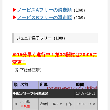
▶
ノービスAフリーの滑走順
（10/8）
▶
ノービスBフリーの滑走順
（10/9）
ジュニア男子フリー（10/9）
※15分早く進行中！第3G開始は20:05に
変更！
（以下は修正済）
順
名前
所属
時間
@scramble-talk.com ／ スクショ転載禁止
◆第1グループ6分間練習
18:55～19:01
小山紡
01
浪速中・高スケート部
19:01～19:08
※棄権