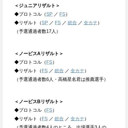
＜ジュニアリザルト＞
◆プロトコル（
SP
／
FS
）
◆リザルト（
SP
／
FS
／
総合
／
全カテ
）
（予選通過者数17人）
＜ノービスAリザルト＞
◆プロトコル（
FS
）
◆リザルト（
FS
／
総合
／
全カテ
）
（予選通過者数6人・高橋星名君は推薦選手）
＜ノービスBリザルト＞
◆プロトコル（
FS
）
◆リザルト（
FS
／
総合
／
全カテ
）
（予選通過者数4人のところ、出場選手3人の