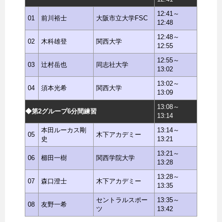
12:41～
01
前川裕士
大阪市立大学FSC
12:48
12:48～
02
木科雄登
関西大学
12:55
12:55～
03
辻村岳也
同志社大学
13:02
13:02～
04
須本光希
関西大学
13:09
13:08～
◆第2グループ6分間練習
13:14
本田ルーカス剛
13:14～
05
木下アカデミー
史
13:21
13:21～
06
櫛田一樹
関西学院大学
13:28
13:28～
07
森口澄士
木下アカデミー
13:35
セントラルスポー
13:35～
08
友野一希
ツ
13:42