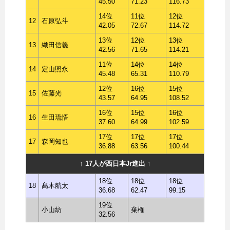
45.50
71.23
116.73
14位
11位
12位
12
石原弘斗
42.05
72.67
114.72
13位
12位
13位
13
織田信義
42.56
71.65
114.21
11位
14位
14位
14
定山照永
45.48
65.31
110.79
12位
16位
15位
15
佐藤光
43.57
64.95
108.52
16位
15位
16位
16
生田琉悟
37.60
64.99
102.59
17位
17位
17位
17
森岡知也
36.88
63.56
100.44
↑ 17人が西日本Jr進出 ↑
18位
18位
18位
18
髙木航太
36.68
62.47
99.15
19位
小山紡
棄権
32.56