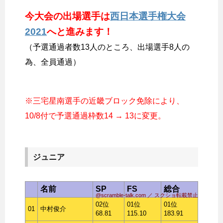
今大会の出場選手は
西日本選手権大会
2021
へと進みます！
（予選通過者数13人のところ、出場選手8人の
為、全員通過）
※三宅星南選手の近畿ブロック免除により、
10/8付で予選通過枠数14 → 13に変更。
ジュニア
名前
SP
FS
総合
@scramble-talk.com ／ スクショ転載禁止
02位
01位
01位
01
中村俊介
68.81
115.10
183.91