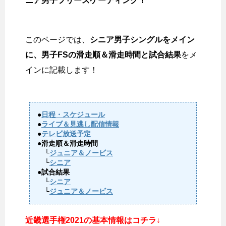
ニア男子フリースケーティング！
このページでは、
シニア男子シングルをメイン
に、男子FSの滑走順＆滑走時間と試合結果
をメ
インに記載します！
●
日程・スケジュール
●
ライブ＆見逃し配信情報
●
テレビ放送予定
●滑走順＆滑走時間
└
ジュニア＆ノービス
└
シニア
●試合結果
└
シニア
└
ジュニア＆ノービス
近畿選手権2021の基本情報はコチラ↓